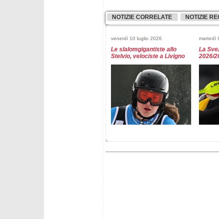
NOTIZIE CORRELATE
NOTIZIE RE
venerdì 10 luglio 2026
martedì 
Le slalomgigantiste allo
La Svez
Stelvio, velociste a Livigno
2026/2
giovedì 7 maggio 2026
giovedì 
Lo US Ski Team per la
Mikaela
stagione 2026/2027
Oderma
Coppa 