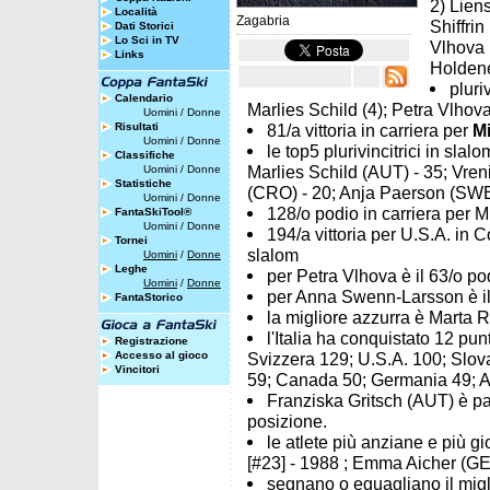
2) Lien
Località
Zagabria
Shiffrin
Dati Storici
Lo Sci in TV
Vlhova 
Links
Holdene
pluri
Calendario
Marlies Schild (4); Petra Vlhova
Uomini
/
Donne
Risultati
81/a vittoria in carriera per
Mi
Uomini
/
Donne
le top5 plurivincitrici in sla
Classifiche
Marlies Schild (AUT) - 35; Vren
Uomini
/
Donne
Statistiche
(CRO) - 20; Anja Paerson (SWE
Uomini
/
Donne
128/o podio in carriera per Mi
FantaSkiTool®
Uomini
/
Donne
194/a vittoria per U.S.A. in
Tornei
slalom
Uomini
/
Donne
Leghe
per Petra Vlhova è il 63/o pod
Uomini
/
Donne
per Anna Swenn-Larsson è il 1
FantaStorico
la migliore azzurra è Marta R
l'Italia ha conquistato 12 pun
Registrazione
Accesso al gioco
Svizzera 129; U.S.A. 100; Slov
Vincitori
59; Canada 50; Germania 49; Aus
Franziska Gritsch (AUT) è par
posizione.
le atlete più anziane e più 
[#23] - 1988 ; Emma Aicher (GE
segnano o eguagliano il miglio