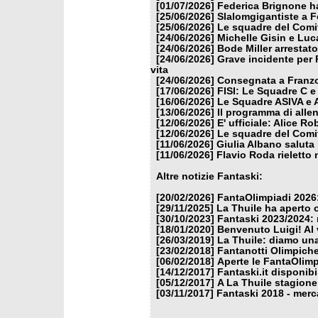
[01/07/2026]
Federica Brignone ha
[25/06/2026]
Slalomgigantiste a F
[25/06/2026]
Le squadre del Comit
[24/06/2026]
Michelle Gisin e Luc
[24/06/2026]
Bode Miller arrestat
[24/06/2026]
Grave incidente per 
vita
[24/06/2026]
Consegnata a Franzon
[17/06/2026]
FISI: Le Squadre C e
[16/06/2026]
Le Squadre ASIVA e A
[13/06/2026]
Il programma di alle
[12/06/2026]
E' ufficiale: Alice 
[12/06/2026]
Le squadre del Comit
[11/06/2026]
Giulia Albano saluta
[11/06/2026]
Flavio Roda rieletto 
Altre notizie Fantaski:
[20/02/2026]
FantaOlimpiadi 2026:
[29/11/2025]
La Thuile ha aperto 
[30/10/2023]
Fantaski 2023/2024: 
[18/01/2020]
Benvenuto Luigi! Al v
[26/03/2019]
La Thuile: diamo un
[23/02/2018]
Fantanotti Olimpiche
[06/02/2018]
Aperte le FantaOlimp
[14/12/2017]
Fantaski.it disponib
[05/12/2017]
A La Thuile stagione
[03/11/2017]
Fantaski 2018 - merc