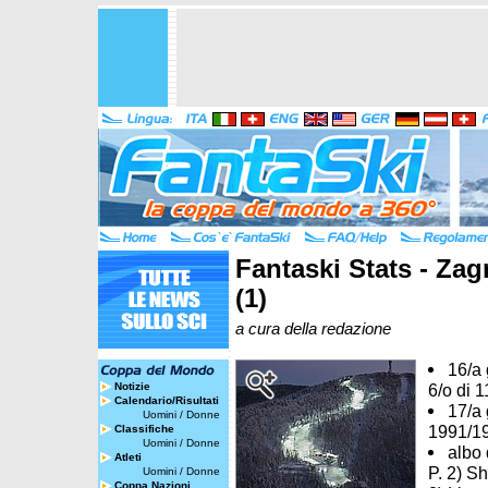
Fantaski Stats - Zag
(1)
a cura della redazione
16/a 
Notizie
6/o di 
Calendario/Risultati
17/a 
Uomini
/
Donne
1991/1
Classifiche
Uomini
/
Donne
albo 
Atleti
P. 2) Sh
Uomini
/
Donne
Coppa Nazioni