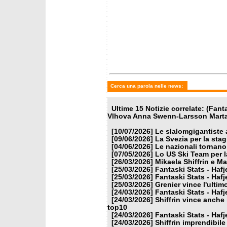
mercoledì 25 marzo 2026
mercole
Fantaski Stats - Hafjell 2026
Grenier
- gigante femminile
gigante
come M
Cerca una parola nelle news:
Ultime 15 Notizie correlate: (Fant
Vlhova Anna Swenn-Larsson Marta 
[10/07/2026]
Le slalomgigantiste a
[09/06/2026]
La Svezia per la sta
[04/06/2026]
Le nazionali tornano
[07/05/2026]
Lo US Ski Team per l
[26/03/2026]
Mikaela Shiffrin e M
[25/03/2026]
Fantaski Stats - Hafj
[25/03/2026]
Fantaski Stats - Hafj
[25/03/2026]
Grenier vince l'ulti
[24/03/2026]
Fantaski Stats - Hafj
[24/03/2026]
Shiffrin vince anche 
top10
[24/03/2026]
Fantaski Stats - Hafj
[24/03/2026]
Shiffrin imprendibile