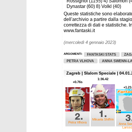
Rossignol (1155) 4) Salomon (47
Dynastar (60) 8) Volkl (40)
Queste statistiche sono elaborate
dell'archivio a partire dalla sta
correttezza di dati e statistiche. I
www.fantaski.it
(mercoledì 4 gennaio 2023)
ARGOMENTI:
FANTASKI STATS
ZAG
PETRA VLHOVA
ANNA SWENN-L
Zagreb | Slalom Speciale | 04.01.
1:36.42
+0.76s
+1.21
Mikaela Shiffrin
Petra Vlhova
Anna Sw
Larss