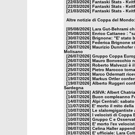
[22/03/2026]
Fantaski Stats - Kvit
[22/03/2026]
Fantaski Stats - Kvit
[21/03/2026]
Fantaski Stats - Kvit
Altre notizie di Coppa del Mondo
[05/08/2026]
Lara Gut-Behrami chi
[05/08/2026]
Enrico Cattaneo : "s
[30/07/2026]
Brignone: "E' stato b
[29/07/2026]
Federica Brignone st
[26/07/2026]
Maurizio Dunnhofer s
Molisano
[26/07/2026]
Gruppo Coppa Europa
[26/07/2026]
Mauro Bonvecchio nu
[26/07/2026]
Roberto Malvezzi è i
[25/07/2026]
Pietro Marocco torna
[25/07/2026]
Marco Odermatt ricev
[19/07/2026]
Markus Ortler confer
[19/07/2026]
Alberto Ruggeri conf
Sardegna
[19/07/2026]
ASIVA: Albert Chatria
[14/07/2026]
Buon compleanno Fe
[14/07/2026]
Alpi Centrali: sabato
[11/07/2026]
E' morto il mito dell
[10/07/2026]
Le slalomgigantiste a
[10/07/2026]
I velocisti di Coppa
[10/07/2026]
Gruppo C e Osservat
[09/07/2026]
E' morto l'ex veloci
[06/07/2026]
Celina Haller appende
[01/07/2026]
E' ufficiale: Lara Co