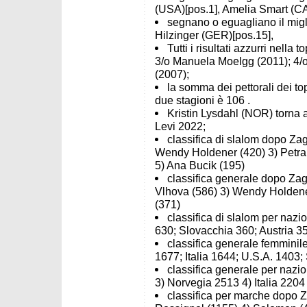
(USA)[pos.1], Amelia Smart (C
segnano o eguagliano il miglio
Hilzinger (GER)[pos.15],
Tutti i risultati azzurri nella
3/o Manuela Moelgg (2011); 4/
(2007);
la somma dei pettorali dei to
due stagioni è 106 .
Kristin Lysdahl (NOR) torna a 
Levi 2022;
classifica di slalom dopo Zagr
Wendy Holdener (420) 3) Petra
5) Ana Bucik (195)
classifica generale dopo Zagr
Vlhova (586) 3) Wendy Holdener
(371)
classifica di slalom per nazi
630; Slovacchia 360; Austria 3
classifica generale femminile
1677; Italia 1644; U.S.A. 1403;
classifica generale per nazio
3) Norvegia 2513 4) Italia 2204
classifica per marche dopo Z