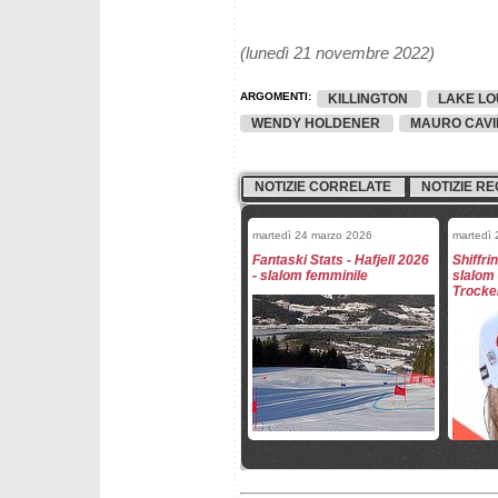
(lunedì 21 novembre 2022)
ARGOMENTI:
KILLINGTON
LAKE LO
WENDY HOLDENER
MAURO CAVI
NOTIZIE CORRELATE
NOTIZIE RE
martedì 24 marzo 2026
martedì
Fantaski Stats - Hafjell 2026
Shiffri
- slalom femminile
slalom 
Trocker
domenica 15 marzo 2026
lunedì 9
Are: Shiffrin vince in slalom,
Le azzu
Aicher non molla
torna i