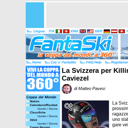
La Svizzera per Kill
Caviezel
di Matteo Pavesi
Notizie
La Sviz
Calendario/Risultati
prossim
Uomini
/
Donne
Classifiche
ragazze
Uomini
/
Donne
uno sla
Atleti
Uomini
/
Donne
gare vel
Coppa Nazioni