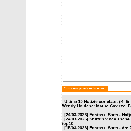
mercoledì 25 febbraio 2026
mercoled
I 9 Azzurri per Garmisch-
Le con
Partenkirchen
Brigno
Cerca una parola nelle news:
Ultime 15 Notizie correlate: (Kil
Wendy Holdener Mauro Caviezel Be
[24/03/2026]
Fantaski Stats - Hafj
[24/03/2026]
Shiffrin vince anche 
top10
[15/03/2026]
Fantaski Stats - Are 