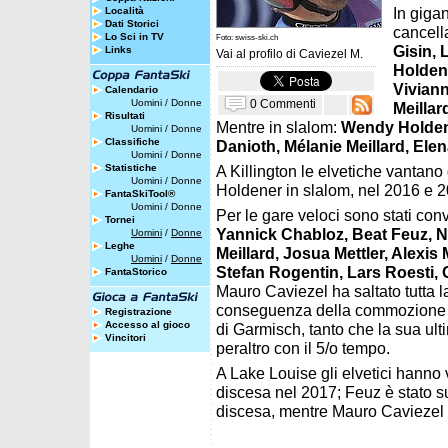
In gigan
Località
Dati Storici
cancell
Lo Sci in TV
Foto: swiss-ski.ch
Gisin, 
Links
Vai al profilo di
Caviezel M.
Holdene
Viviann
Calendario
0 Commenti
Uomini
/
Donne
Meillar
Risultati
Mentre in slalom:
Wendy Holdener
Uomini
/
Donne
Classifiche
Danioth, Mélanie Meillard, Elen
Uomini
/
Donne
Statistiche
A Killington le elvetiche vantano
Uomini
/
Donne
Holdener in slalom, nel 2016 e 2
FantaSkiTool®
Uomini
/
Donne
Per le gare veloci sono stati con
Tornei
Yannick Chabloz, Beat Feuz, N
Uomini
/
Donne
Leghe
Meillard, Josua Mettler, Alexis
Uomini
/
Donne
Stefan Rogentin, Lars Roesti, 
FantaStorico
Mauro Caviezel ha saltato tutta l
conseguenza della commozione ce
Registrazione
Accesso al gioco
di Garmisch, tanto che la sua ul
Vincitori
peraltro con il 5/o tempo.
A Lake Louise gli elvetici hanno v
discesa nel 2017; Feuz è stato sul
discesa, mentre Mauro Caviezel è