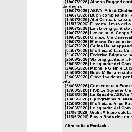
[19/07/2026]
Alberto Ruggeri conf
Sardegna
[19/07/2026]
ASIVA: Albert Chatria
[14/07/2026]
Buon compleanno Fe
[14/07/2026]
Alpi Centrali: sabato
[11/07/2026]
E' morto il mito dell
[10/07/2026]
Le slalomgigantiste a
[10/07/2026]
I velocisti di Coppa
[10/07/2026]
Gruppo C e Osservat
[09/07/2026]
E' morto l'ex veloci
[06/07/2026]
Celina Haller appende
[01/07/2026]
E' ufficiale: Lara Co
[01/07/2026]
Federica Brignone ha
[25/06/2026]
Slalomgigantiste a F
[25/06/2026]
Le squadre del Comit
[24/06/2026]
Michelle Gisin e Luc
[24/06/2026]
Bode Miller arrestat
[24/06/2026]
Grave incidente per 
vita
[24/06/2026]
Consegnata a Franzon
[17/06/2026]
FISI: Le Squadre C e
[16/06/2026]
Le Squadre ASIVA e A
[13/06/2026]
Il programma di alle
[12/06/2026]
E' ufficiale: Alice 
[12/06/2026]
Le squadre del Comit
[11/06/2026]
Giulia Albano saluta
[11/06/2026]
Flavio Roda rieletto 
Altre notizie Fantaski: