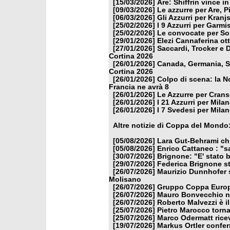
[15/03/2026]
Are: Shiffrin vince i
[09/03/2026]
Le azzurre per Are, P
[06/03/2026]
Gli Azzurri per Kranj
[25/02/2026]
I 9 Azzurri per Garm
[25/02/2026]
Le convocate per So
[29/01/2026]
Elezi Cannaferina ot
[27/01/2026]
Saccardi, Trocker e 
Cortina 2026
[26/01/2026]
Canada, Germania, Sl
Cortina 2026
[26/01/2026]
Colpo di scena: la N
Francia ne avrà 8
[26/01/2026]
Le Azzurre per Crans
[26/01/2026]
I 21 Azzurri per Mila
[26/01/2026]
I 7 Svedesi per Mila
Altre notizie di Coppa del Mondo
[05/08/2026]
Lara Gut-Behrami chi
[05/08/2026]
Enrico Cattaneo : "s
[30/07/2026]
Brignone: "E' stato b
[29/07/2026]
Federica Brignone st
[26/07/2026]
Maurizio Dunnhofer s
Molisano
[26/07/2026]
Gruppo Coppa Europa
[26/07/2026]
Mauro Bonvecchio nu
[26/07/2026]
Roberto Malvezzi è i
[25/07/2026]
Pietro Marocco torna
[25/07/2026]
Marco Odermatt ricev
[19/07/2026]
Markus Ortler confer