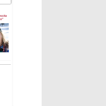
uscita
vo"
i Fassa
ile