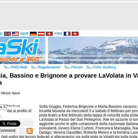
a, Bassino e Brignone a provare LaVolata in Va
a
Vittorio Savio
Foto: fisi.org
Sofia Goggia, Federica Brignone e Marta Bassino saranno 
Vai al profilo di
località fassana da mercoledì 3 a sabato 6 febbraio per pro
.
pista teatro a fine febbraio della tappa di velocità sulla pista
LaVolata al Passo del San Pellegrino. Alle tre azzurre si so
aggiunte anche le altre componenti della nazionale italian
polivalenti, ovvero Elena Curtoni, Francesca Marsaglia, Na
Commenti
Delago, Verena Gasslitter, Roberta Melesi e la trentina Lau
 Agli ordini dei tecnici federali si alleneranno sia sulla pista la VolatA sia sulla pista