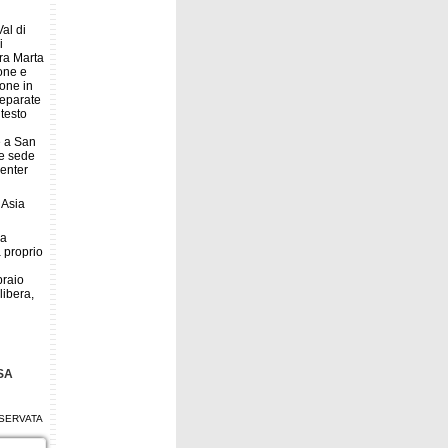
Val di
i
rra Marta
done e
ione in
reparate
ntesto
e a San
me sede
center
 Asia
 a
à proprio
braio
libera,
SA
SERVATA