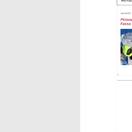
NOTIZ
venerdì
Pirovan
Fassa
domenic
Fantask
2026 -
sabato 