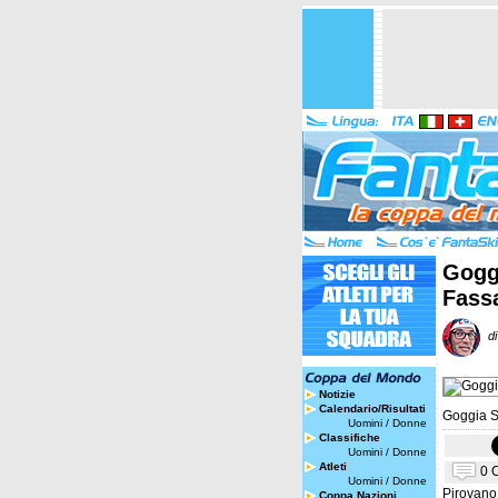
Goggi
Fass
di 
Notizie
Calendario/Risultati
Goggia S
Uomini
/
Donne
Classifiche
Uomini
/
Donne
Atleti
0 
Uomini
/
Donne
Pirovano.
Coppa Nazioni