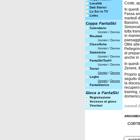
Coste, ap
Località
Dati Storici
In questi
Lo Sci in TV
Fassa anc
Links
martedì d
Bassino, 
Simoncell
Calendario
tutta tra
Uomini
/
Donne
in manier
Risultati
paesaggis
Uomini
/
Donne
Oltre all
Classifiche
Uomini
/
Donne
Pellegrin
Statistiche
di prepar
Uomini
/
Donne
anche in 
FantaSkiTool®
In questi
Uomini
/
Donne
Zenere, I
Tornei
Uomini
/
Donne
Proprio q
Leghe
seguito d
Uomini
/
Donne
la disces
FantaStorico
recupero 
training,
domenica
Registrazione
Accesso al gioco
Vincitori
(venerdì 
ARGOMEN
CORTI