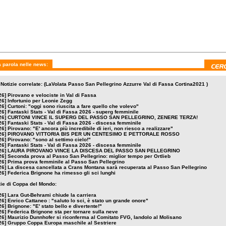
no: "E' ancora più
PIROVANO VITTORIA BIS
Pirovano: "sono al se
bile di ieri, non riesco
PER UN CENTESIMO E
cielo!"
zzare"
PETTORALE ROSSO
 parola nelle news:
 Notizie correlate: (LaVolata Passo San Pellegrino Azzurre Val di Fassa Cortina2021 )
26]
Pirovano e velociste in Val di Fassa
26]
Infortunio per Leonie Zegg
26]
Curtoni: "oggi sono riuscita a fare quello che volevo"
26]
Fantaski Stats - Val di Fassa 2026 - superg femminile
26]
CURTONI VINCE IL SUPERG DEL PASSO SAN PELLEGRINO, ZENERE TERZA!
26]
Fantaski Stats - Val di Fassa 2026 - discesa femminile
26]
Pirovano: "E' ancora più incredibile di ieri, non riesco a realizzare"
26]
PIROVANO VITTORIA BIS PER UN CENTESIMO E PETTORALE ROSSO
26]
Pirovano: "sono al settimo cielo!"
26]
Fantaski Stats - Val di Fassa 2026 - discesa femminile
26]
LAURA PIROVANO VINCE LA DISCESA DEL PASSO SAN PELLEGRINO
26]
Seconda prova al Passo San Pellegrino: miglior tempo per Ortlieb
26]
Prima prova femminile al Passo San Pellegrino
26]
La discesa cancellata a Crans Montana sarà recuperata al Passo San Pellegrino
26]
Federica Brignone ha rimesso gli sci lunghi
izie di Coppa del Mondo:
26]
Lara Gut-Behrami chiude la carriera
26]
Enrico Cattaneo : "saluto lo sci, è stato un grande onore"
26]
Brignone: "E' stato bello e divertente!"
26]
Federica Brignone sta per tornare sulla neve
26]
Maurizio Dunnhofer si riconferma al Comitato FVG, Iandolo al Molisano
26]
Gruppo Coppa Europa maschile al Sestriere