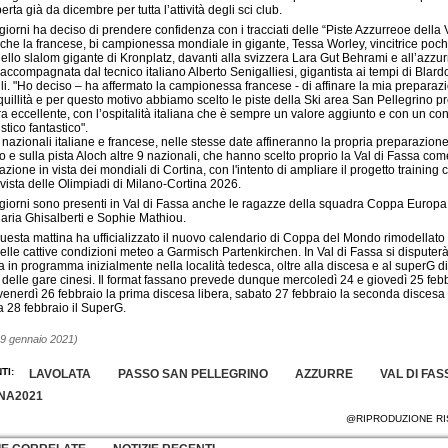
erta già da dicembre per tutta l’attività degli sci club.
 giorni ha deciso di prendere confidenza con i tracciati delle “Piste Azzurreoe della 
he la francese, bi campionessa mondiale in gigante, Tessa Worley, vincitrice poch
ello slalom gigante di Kronplatz, davanti alla svizzera Lara Gut Behrami e all’azzu
accompagnata dal tecnico italiano Alberto Senigalliesi, gigantista ai tempi di Blar
i. "Ho deciso – ha affermato la campionessa francese - di affinare la mia preparaz
nquillità e per questo motivo abbiamo scelto le piste della Ski area San Pellegrino p
a eccellente, con l’ospitalità italiana che è sempre un valore aggiunto e con un co
tico fantastico".
e nazionali italiane e francese, nelle stesse date affineranno la propria preparazion
o e sulla pista Aloch altre 9 nazionali, che hanno scelto proprio la Val di Fassa co
azione in vista dei mondiali di Cortina, con l'intento di ampliare il progetto training 
vista delle Olimpiadi di Milano-Cortina 2026.
 giorni sono presenti in Val di Fassa anche le ragazze della squadra Coppa Europa
laria Ghisalberti e Sophie Mathiou.
uesta mattina ha ufficializzato il nuovo calendario di Coppa del Mondo rimodellato
elle cattive condizioni meteo a Garmisch Partenkirchen. In Val di Fassa si disputer
a in programma inizialmente nella località tedesca, oltre alla discesa e al superG di
delle gare cinesi. Il format fassano prevede dunque mercoledì 24 e giovedì 25 feb
 venerdì 26 febbraio la prima discesa libera, sabato 27 febbraio la seconda discesa 
 28 febbraio il SuperG.
29 gennaio 2021)
TI:
LAVOLATA
PASSO SAN PELLEGRINO
AZZURRE
VAL DI FAS
NA2021
@RIPRODUZIONE RI