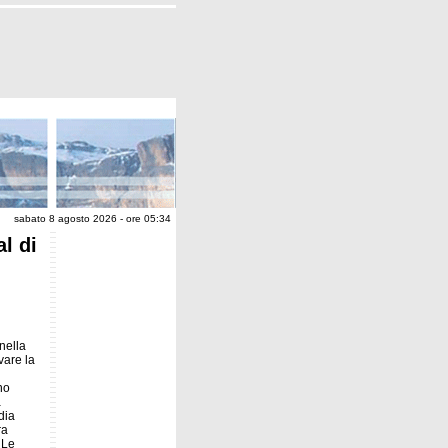
sabato 8 agosto 2026 - ore 05:34
l di
nella
vare la
no
a
dia
ra
 Le