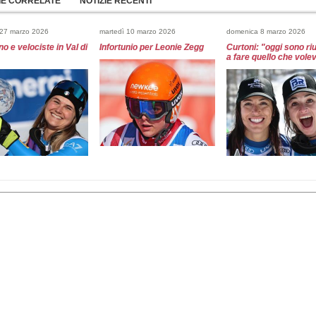
IE CORRELATE
NOTIZIE RECENTI
 27 marzo 2026
martedì 10 marzo 2026
domenica 8 marzo 2026
o e velociste in Val di
Infortunio per Leonie Zegg
Curtoni: "oggi sono ri
a fare quello che vole
a 8 marzo 2026
domenica 8 marzo 2026
sabato 7 marzo 2026
i Stats - Val di Fassa
CURTONI VINCE IL SUPERG
Fantaski Stats - Val d
 superg femminile
DEL PASSO SAN
2026 - discesa femmin
PELLEGRINO, ZENERE
TERZA!
7 marzo 2026
sabato 7 marzo 2026
venerdì 6 marzo 2026