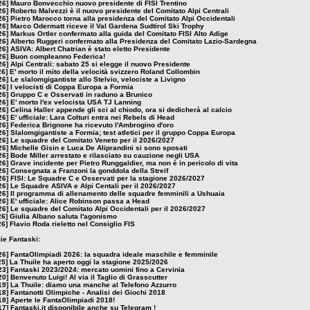
26]
Mauro Bonvecchio nuovo presidente di FISI Trentino
26]
Roberto Malvezzi è il nuovo presidente del Comitato Alpi Centrali
26]
Pietro Marocco torna alla presidenza del Comitato Alpi Occidentali
26]
Marco Odermatt riceve il Val Gardena Sudtirol Ski Trophy
26]
Markus Ortler confermato alla guida del Comitato FISI Alto Adige
26]
Alberto Ruggeri confermato alla Presidenza del Comitato Lazio-Sardegna
26]
ASIVA: Albert Chatrian è stato eletto Presidente
26]
Buon compleanno Federica!
26]
Alpi Centrali: sabato 25 si elegge il nuovo Presidente
26]
E' morto il mito della velocità svizzero Roland Collombin
26]
Le slalomgigantiste allo Stelvio, velociste a Livigno
26]
I velocisti di Coppa Europa a Formia
26]
Gruppo C e Osservati in raduno a Brunico
26]
E' morto l'ex velocista USA TJ Lanning
26]
Celina Haller appende gli sci al chiodo, ora si dedicherà al calcio
26]
E' ufficiale: Lara Colturi entra nei Rebels di Head
26]
Federica Brignone ha ricevuto l'Ambrogino d'oro
26]
Slalomgigantiste a Formia; test atletici per il gruppo Coppa Europa
26]
Le squadre del Comitato Veneto per il 2026/2027
26]
Michelle Gisin e Luca De Aliprandini si sono sposati
26]
Bode Miller arrestato e rilasciato su cauzione negli USA
26]
Grave incidente per Pietro Runggaldier, ma non è in pericolo di vita
26]
Consegnata a Franzoni la gonddola della Streif
26]
FISI: Le Squadre C e Osservati per la stagione 2026/2027
26]
Le Squadre ASIVA e Alpi Centali per il 2026/2027
26]
Il programma di allenamento delle squadre femminili a Ushuaia
26]
E' ufficiale: Alice Robinson passa a Head
26]
Le squadre del Comitato Alpi Occidentali per il 2026/2027
26]
Giulia Albano saluta l'agonismo
26]
Flavio Roda rieletto nel Consiglio FIS
zie Fantaski:
26]
FantaOlimpiadi 2026: la squadra ideale maschile e femminile
25]
La Thuile ha aperto oggi la stagione 2025/2026
23]
Fantaski 2023/2024: mercato uomini fino a Cervinia
20]
Benvenuto Luigi! Al via il Taglio di Grasscutter
19]
La Thuile: diamo una manche al Telefono Azzurro
18]
Fantanotti Olimpiche - Analisi dei Giochi 2018
18]
Aperte le FantaOlimpiadi 2018!
17]
Fantaski.it disponibile anche su Telegram !