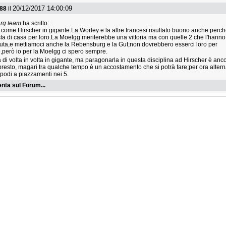
20/12/2017 14:00:09
e88
il
arg team
ha scritto:
n come Hirscher in gigante.La Worley e la altre francesi risultato buono anche perc
ta di casa per loro.La Moelgg meriterebbe una vittoria ma con quelle 2 che l'hanno
uta,e mettiamoci anche la Rebensburg e la Gut;non dovrebbero esserci loro per
,però io per la Moelgg ci spero sempre.
a di volta in volta in gigante, ma paragonarla in questa disciplina ad Hirscher è anc
presto, magari tra qualche tempo è un accostamento che si potrà fare;per ora alter
podi a piazzamenti nei 5.
ta sul Forum...