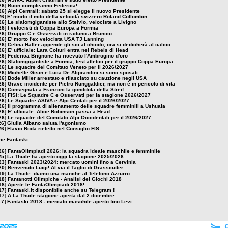
26]
Buon compleanno Federica!
26]
Alpi Centrali: sabato 25 si elegge il nuovo Presidente
26]
E' morto il mito della velocità svizzero Roland Collombin
26]
Le slalomgigantiste allo Stelvio, velociste a Livigno
26]
I velocisti di Coppa Europa a Formia
26]
Gruppo C e Osservati in raduno a Brunico
26]
E' morto l'ex velocista USA TJ Lanning
26]
Celina Haller appende gli sci al chiodo, ora si dedicherà al calcio
26]
E' ufficiale: Lara Colturi entra nei Rebels di Head
26]
Federica Brignone ha ricevuto l'Ambrogino d'oro
26]
Slalomgigantiste a Formia; test atletici per il gruppo Coppa Europa
26]
Le squadre del Comitato Veneto per il 2026/2027
26]
Michelle Gisin e Luca De Aliprandini si sono sposati
26]
Bode Miller arrestato e rilasciato su cauzione negli USA
26]
Grave incidente per Pietro Runggaldier, ma non è in pericolo di vita
26]
Consegnata a Franzoni la gonddola della Streif
26]
FISI: Le Squadre C e Osservati per la stagione 2026/2027
26]
Le Squadre ASIVA e Alpi Centali per il 2026/2027
26]
Il programma di allenamento delle squadre femminili a Ushuaia
26]
E' ufficiale: Alice Robinson passa a Head
26]
Le squadre del Comitato Alpi Occidentali per il 2026/2027
26]
Giulia Albano saluta l'agonismo
26]
Flavio Roda rieletto nel Consiglio FIS
zie Fantaski:
26]
FantaOlimpiadi 2026: la squadra ideale maschile e femminile
25]
La Thuile ha aperto oggi la stagione 2025/2026
23]
Fantaski 2023/2024: mercato uomini fino a Cervinia
20]
Benvenuto Luigi! Al via il Taglio di Grasscutter
19]
La Thuile: diamo una manche al Telefono Azzurro
18]
Fantanotti Olimpiche - Analisi dei Giochi 2018
18]
Aperte le FantaOlimpiadi 2018!
17]
Fantaski.it disponibile anche su Telegram !
17]
A La Thuile stagione aperta dal 2 dicembre
17]
Fantaski 2018 - mercato maschile aperto fino Levi