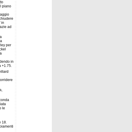
tto
il piano
taggio
 chiudere
 in
razie ad
ta
na
rley per
ckel
ta
rdendo in
a +1.75.
illard
orridere
a,
econda
iata
o le
e 18.
ppiamenti