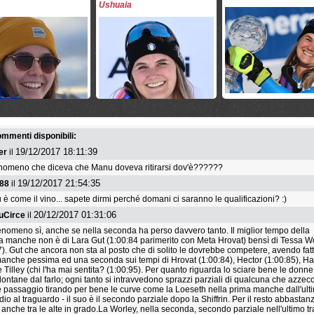
Ushuaia
26.
Frida Hansdotter
(SWE)
+
27.
Carmen Thalmann
(AUT)
+
28.
Petra Vlhova
(SVK)
+
29.
Valerie Grenier
(CAN)
+
30.
Eva-Maria Brem
(AUT)
+
dì 27 maggio 2026
giovedì 7 maggio 2026
lunedì 13 aprile 2026
Bassino: "sono molto
Lo US Ski Team per la
Chiamatela Dottoress
ta di come procede il
stagione 2026/2027
Goggia
commenti disponibili:
ro"
19/12/2017 18:11:39
er
il
enomeno che diceva che Manu doveva ritirarsi dov'è??????
19/12/2017 21:54:35
e88
il
 è come il vino... sapete dirmi perché domani ci saranno le qualificazioni? :)
20/12/2017 01:31:06
uCirce
il
nomeno sì, anche se nella seconda ha perso davvero tanto. Il miglior tempo della
 manche non è di Lara Gut (1:00:84 parimerito con Meta Hrovat) bensì di Tessa W
7). Gut che ancora non sta al posto che di solito le dovrebbe competere, avendo fat
 31 marzo 2026
giovedì 26 marzo 2026
giovedì 26 marzo 2026
anche pessima ed una seconda sui tempi di Hrovat (1:00:84), Hector (1:00:85), H
Bassino torna sugli
Italia leader nelle discipline
Mikaela Shiffrin e Mar
e Tilley (chi l'ha mai sentita? (1:00:95). Per quanto riguarda lo sciare bene le donn
Limone Piemonte
veloci
Odermatt Paperoni del
lontane dal farlo; ogni tanto si intravvedono sprazzi parziali di qualcuna che azzec
Coppa 2026
 passaggio tirando per bene le curve come la Loeseth nella prima manche dall'ult
io al traguardo - il suo è il secondo parziale dopo la Shiffrin. Per il resto abbastan
 anche tra le alte in grado.La Worley, nella seconda, secondo parziale nell'ultimo tr