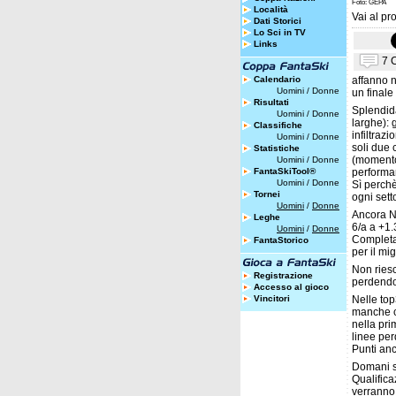
Foto: GEPA
Località
Vai al pro
Dati Storici
Lo Sci in TV
Links
7 
Calendario
affanno n
Uomini
/
Donne
un finale
Risultati
Splendid
Uomini
/
Donne
larghe): 
Classifiche
infiltraz
Uomini
/
Donne
soli due
Statistiche
(momento 
Uomini
/
Donne
FantaSkiTool®
performa
Uomini
/
Donne
Sì perch
Tornei
ogni sett
Uomini
/
Donne
Ancora No
Leghe
6/a a +1
Uomini
/
Donne
Completa
FantaStorico
per il mi
Non riesc
Registrazione
perdendo 
Accesso al gioco
Vincitori
Nelle top
manche co
nella pr
linee per
Punti an
Domani si
Qualifica
verranno s