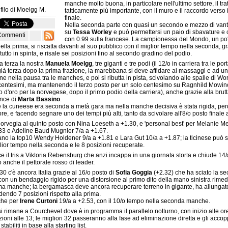
manche molto buona, in particolare nell'ultimo settore, il tra
filo di
Moelgg M.
tatticamente più importante, con il muro e il raccordo verso 
finale.
Nella seconda parte con quasi un secondo e mezzo di van
su
Tessa Worley
e può permettersi un paio di sbavature e
Commenti
con 0.99 sulla francese. La campionessa del Mondo, un po'
ella prima, si riscatta davanti al suo pubblico con il miglior tempo nella seconda, g
 tutto in spinta, e risale sei posizioni fino al secondo gradino del podio.
a terza la nostra
Manuela Moelgg
, tre giganti e tre podi (il 12/o in carriera tra le por
già terza dopo la prima frazione, la marebbana si deve affidare ai massaggi e ad u
ione nella pausa tra le manches, e poi si ributta in pista, scivolando alle spalle di Wo
 centesimi, ma mantenendo il terzo posto per un solo centesimo su Ragnhild Mowin
d'oro per la norvegese, dopo il primo podio della carriera), anche grazie alla brut
nce di
Marta Bassino
.
è la cuneese era seconda a metà gara ma nella manche decisiva è stata rigida, pe
ore, e facendo segnare uno dei tempi più alti, tanto da scivolare all'8/o posto finale 
rvegia al quinto posto con Nina Loeseth a +1.30, e 'personal best' per Melanie Me
.33 e Adeline Baud Mugnier 7/a a +1.67.
no la top10 Wendy Holdener 9/a a +1.81 e Lara Gut 10/a a +1.87; la ticinese può s
glior tempo nella seconda e le 8 posizioni recuperate.
e il tris a Viktoria Rebensburg che anzi incappa in una giornata storta e chiude 14/
anche il pettorale rosso di leader.
30 c'è ancora Italia grazie al 16/o posto di
Sofia Goggia
(+2.32) che ha sciato la s
n un bendaggio rigido per una distorsione al primo dito della mano sinistra rimed
ima manche; la bergamasca deve ancora recuperare terreno in gigante, ha allungat
dendo 7 posizioni rispetto alla prima.
che per
Irene Curtoni
19/a a +2.53, con il 10/o tempo nella seconda manche.
 rimane a Courchevel dove è in programma il parallelo notturno, con inizio alle or
zioni alle 13; le migliori 32 passeranno alla fase ad eliminazione diretta e gli acco
tabiliti in base alla starting list.