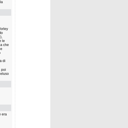
la
orley
to
),
e le
na che
he
o
a di
 poi
deluso
è era