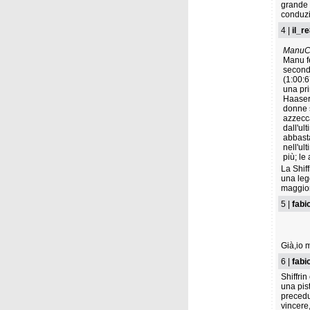
grande 
conduzi
4 |
il_r
ManuC
Manu fe
second
(1:00:6
una pr
Haaser 
donne s
azzecc
dall'ul
abbasta
nell'ul
più; le
La Shif
una leg
maggior
5 |
fabi
Già,io 
6 |
fabi
Shiffri
una pis
precedu
vincere