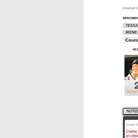
(martedì 
ARGOMEN
TESSA
IRENE
Courch
+0.
Tessa 
NOTIZ
lunedì 6
Celina 
al chio