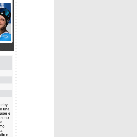
3.51s
3.57s
4.20s
4.28s
4.67s
a
orley
to una
aaser e
co
e sono
la
ca
imo
za
atto e