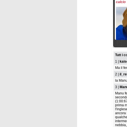
calcio
mercole
Marta 
conten
Tutt i 
recupe
1 |
kais
Ma il f
2 |
il_r
la Manu
3 |
Man
Manu fe
seconda
(1:00:6
martedì
prima m
Marta 
l'ingles
sci a 
ancora 
qualche
intermed
nebbia,