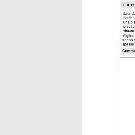
7 |
il_r
fabio f
Shiffri
una pis
preced
vincere
Miglior
troppo 
spesso 
Commen