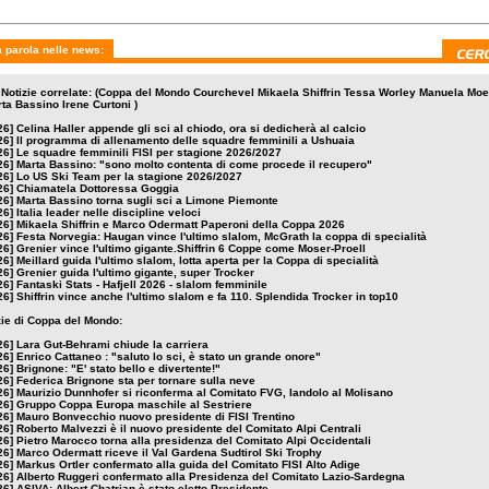
 parola nelle news:
 Notizie correlate: (Coppa del Mondo Courchevel Mikaela Shiffrin Tessa Worley Manuela Moe
ta Bassino Irene Curtoni )
26]
Celina Haller appende gli sci al chiodo, ora si dedicherà al calcio
26]
Il programma di allenamento delle squadre femminili a Ushuaia
26]
Le squadre femminili FISI per stagione 2026/2027
26]
Marta Bassino: "sono molto contenta di come procede il recupero"
26]
Lo US Ski Team per la stagione 2026/2027
26]
Chiamatela Dottoressa Goggia
26]
Marta Bassino torna sugli sci a Limone Piemonte
26]
Italia leader nelle discipline veloci
26]
Mikaela Shiffrin e Marco Odermatt Paperoni della Coppa 2026
26]
Festa Norvegia: Haugan vince l'ultimo slalom, McGrath la coppa di specialità
26]
Grenier vince l'ultimo gigante.Shiffrin 6 Coppe come Moser-Proell
26]
Meillard guida l'ultimo slalom, lotta aperta per la Coppa di specialità
26]
Grenier guida l'ultimo gigante, super Trocker
26]
Fantaski Stats - Hafjell 2026 - slalom femminile
26]
Shiffrin vince anche l'ultimo slalom e fa 110. Splendida Trocker in top10
izie di Coppa del Mondo:
26]
Lara Gut-Behrami chiude la carriera
26]
Enrico Cattaneo : "saluto lo sci, è stato un grande onore"
26]
Brignone: "E' stato bello e divertente!"
26]
Federica Brignone sta per tornare sulla neve
26]
Maurizio Dunnhofer si riconferma al Comitato FVG, Iandolo al Molisano
26]
Gruppo Coppa Europa maschile al Sestriere
26]
Mauro Bonvecchio nuovo presidente di FISI Trentino
26]
Roberto Malvezzi è il nuovo presidente del Comitato Alpi Centrali
26]
Pietro Marocco torna alla presidenza del Comitato Alpi Occidentali
26]
Marco Odermatt riceve il Val Gardena Sudtirol Ski Trophy
26]
Markus Ortler confermato alla guida del Comitato FISI Alto Adige
26]
Alberto Ruggeri confermato alla Presidenza del Comitato Lazio-Sardegna
26]
ASIVA: Albert Chatrian è stato eletto Presidente