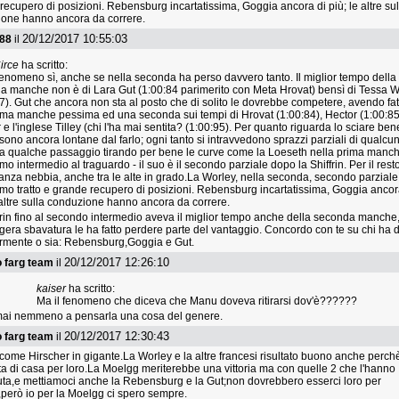
recupero di posizioni. Rebensburg incartatissima, Goggia ancora di più; le altre sul
one hanno ancora da correre.
20/12/2017 10:55:03
e88
il
irce
ha scritto:
nomeno sì, anche se nella seconda ha perso davvero tanto. Il miglior tempo della
a manche non è di Lara Gut (1:00:84 parimerito con Meta Hrovat) bensì di Tessa W
7). Gut che ancora non sta al posto che di solito le dovrebbe competere, avendo fat
ima manche pessima ed una seconda sui tempi di Hrovat (1:00:84), Hector (1:00:85
e l'inglese Tilley (chi l'ha mai sentita? (1:00:95). Per quanto riguarda lo sciare ben
ono ancora lontane dal farlo; ogni tanto si intravvedono sprazzi parziali di qualcu
a qualche passaggio tirando per bene le curve come la Loeseth nella prima manc
timo intermedio al traguardo - il suo è il secondo parziale dopo la Shiffrin. Per il rest
nza nebbia, anche tra le alte in grado.La Worley, nella seconda, secondo parziale
timo tratto e grande recupero di posizioni. Rebensburg incartatissima, Goggia ancor
 altre sulla conduzione hanno ancora da correre.
frin fino al secondo intermedio aveva il miglior tempo anche della seconda manche,
gera sbavatura le ha fatto perdere parte del vantaggio. Concordo con te su chi ha 
mente o sia: Rebensburg,Goggia e Gut.
20/12/2017 12:26:10
o farg team
il
kaiser
ha scritto:
Ma il fenomeno che diceva che Manu doveva ritirarsi dov'è??????
mai nemmeno a pensarla una cosa del genere.
20/12/2017 12:30:43
o farg team
il
n come Hirscher in gigante.La Worley e la altre francesi risultato buono anche perch
ta di casa per loro.La Moelgg meriterebbe una vittoria ma con quelle 2 che l'hanno
ta,e mettiamoci anche la Rebensburg e la Gut;non dovrebbero esserci loro per
,però io per la Moelgg ci spero sempre.