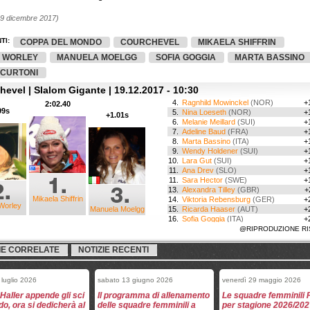
19 dicembre 2017)
TI:
COPPA DEL MONDO
COURCHEVEL
MIKAELA SHIFFRIN
 WORLEY
MANUELA MOELGG
SOFIA GOGGIA
MARTA BASSINO
 CURTONI
evel | Slalom Gigante | 19.12.2017 - 10:30
4.
Ragnhild Mowinckel
(NOR)
+
2:02.40
99s
5.
Nina Loeseth
(NOR)
+
+1.01s
6.
Melanie Meillard
(SUI)
+
7.
Adeline Baud
(FRA)
+
8.
Marta Bassino
(ITA)
+
9.
Wendy Holdener
(SUI)
+
10.
Lara Gut
(SUI)
+
11.
Ana Drev
(SLO)
+
11.
Sara Hector
(SWE)
+
13.
Alexandra Tilley
(GBR)
+
Mikaela Shiffrin
14.
Viktoria Rebensburg
(GER)
+
Worley
Manuela Moelgg
15.
Ricarda Haaser
(AUT)
+
16.
Sofia Goggia
(ITA)
+
17.
Meta Hrovat
(SLO)
+
@RIPRODUZIONE RI
18.
Stephanie Brunner
(AUT)
+
19.
Irene Curtoni
(ITA)
+
IE CORRELATE
NOTIZIE RECENTI
20.
Estelle Alphand
(SWE)
+
21.
Elisabeth Kappaurer
(AUT)
+
22.
Tina Robnik
(SLO)
+
 luglio 2026
sabato 13 giugno 2026
venerdì 29 maggio 2026
23.
Coralie Frasse Sombet
(FRA)
+
Haller appende gli sci
Il programma di allenamento
Le squadre femminili F
24.
Simone Wild
(SUI)
+
do, ora si dedicherà al
delle squadre femminili a
per stagione 2026/202
25.
Marie Massios
(FRA)
+