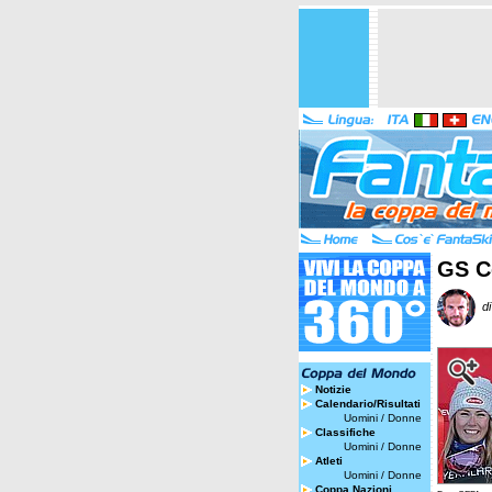
GS Co
di
Notizie
Calendario/Risultati
Uomini
/
Donne
Classifiche
Uomini
/
Donne
Atleti
Uomini
/
Donne
Coppa Nazioni