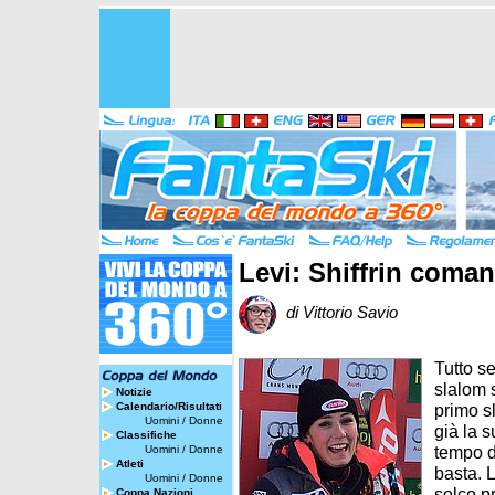
Levi: Shiffrin coman
di Vittorio Savio
Tutto s
slalom 
Notizie
Calendario/Risultati
primo s
Uomini
/
Donne
già la 
Classifiche
tempo d
Uomini
/
Donne
Atleti
basta. 
Uomini
/
Donne
solco pr
Coppa Nazioni