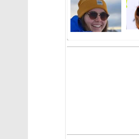
mercoledì 25 marzo 2026
mercole
Festa Norvegia: Haugan
Grenier
vince l'ultimo slalom,
gigante
McGrath la coppa di
come M
specialità
mercoledì 25 marzo 2026
martedì
Grenier guida l'ultimo
Fantask
gigante, super Trocker
- slalo