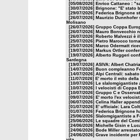
[05/08/2026]
Enrico Cattaneo : "s
[30/07/2026]
Brignone: "E' stato b
[29/07/2026]
Federica Brignone st
[26/07/2026]
Maurizio Dunnhofer s
Molisano
[26/07/2026]
Gruppo Coppa Europa
[26/07/2026]
Mauro Bonvecchio nu
[26/07/2026]
Roberto Malvezzi è i
[25/07/2026]
Pietro Marocco torna
[25/07/2026]
Marco Odermatt ricev
[19/07/2026]
Markus Ortler confer
[19/07/2026]
Alberto Ruggeri conf
Sardegna
[19/07/2026]
ASIVA: Albert Chatria
[14/07/2026]
Buon compleanno Fe
[14/07/2026]
Alpi Centrali: sabato
[11/07/2026]
E' morto il mito dell
[10/07/2026]
Le slalomgigantiste a
[10/07/2026]
I velocisti di Coppa
[10/07/2026]
Gruppo C e Osservat
[09/07/2026]
E' morto l'ex veloci
[06/07/2026]
Celina Haller appende
[01/07/2026]
E' ufficiale: Lara Co
[01/07/2026]
Federica Brignone ha
[25/06/2026]
Slalomgigantiste a F
[25/06/2026]
Le squadre del Comit
[24/06/2026]
Michelle Gisin e Luc
[24/06/2026]
Bode Miller arrestat
[24/06/2026]
Grave incidente per 
vita