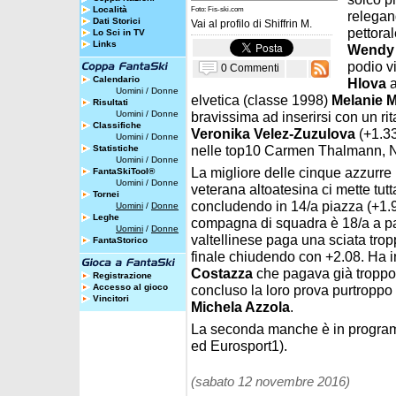
Località
Foto: Fis-ski.com
relegan
Dati Storici
Vai al profilo di
Shiffrin M.
pettora
Lo Sci in TV
Links
Wendy 
podio v
0 Commenti
Calendario
Hlova
a
Uomini
/
Donne
elvetica (classe 1998)
Melanie M
Risultati
Uomini
/
Donne
bravissima ad inserirsi con un ri
Classifiche
Veronika Velez-Zuzulova
(+1.3
Uomini
/
Donne
nelle top10 Carmen Thalmann, 
Statistiche
Uomini
/
Donne
La migliore delle cinque azzurre
FantaSkiTool®
Uomini
/
Donne
veterana altoatesina ci mette tutt
Tornei
concludendo in 14/a piazza (+1.
Uomini
/
Donne
Leghe
compagna di squadra è 18/a a pa
Uomini
/
Donne
valtellinese paga una sciata tropp
FantaStorico
finale chiudendo con +2.08. Ha i
Costazza
che pagava già troppo
Registrazione
Accesso al gioco
concluso la loro prova purtroppo
Vincitori
Michela Azzola
.
La seconda manche è in programm
ed Eurosport1).
(sabato 12 novembre 2016)