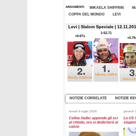
ARGOMENTI:
MIKAELA SHIFFRIN
M
COPPA DEL MONDO
LEVI
Levi | Slalom Speciale | 12.11.201
1:52.71
+0.67s
+0.75
Mikaela Shiffrin
Wendy Holdener
Petra Vl
NOTIZIE CORRELATE
NOTIZIE RE
lunedì 6 luglio 2026
giovedì 
Celina Haller appende gli sci
Lo US 
al chiodo, ora si dedicherà al
stagio
calcio