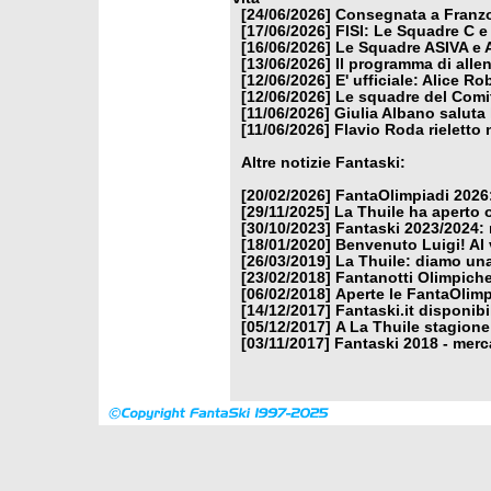
[24/06/2026]
Consegnata a Franzon
[17/06/2026]
FISI: Le Squadre C e
[16/06/2026]
Le Squadre ASIVA e A
[13/06/2026]
Il programma di alle
[12/06/2026]
E' ufficiale: Alice 
[12/06/2026]
Le squadre del Comit
[11/06/2026]
Giulia Albano saluta
[11/06/2026]
Flavio Roda rieletto 
Altre notizie Fantaski:
[20/02/2026]
FantaOlimpiadi 2026:
[29/11/2025]
La Thuile ha aperto 
[30/10/2023]
Fantaski 2023/2024: 
[18/01/2020]
Benvenuto Luigi! Al v
[26/03/2019]
La Thuile: diamo un
[23/02/2018]
Fantanotti Olimpiche
[06/02/2018]
Aperte le FantaOlimp
[14/12/2017]
Fantaski.it disponib
[05/12/2017]
A La Thuile stagione
[03/11/2017]
Fantaski 2018 - merc