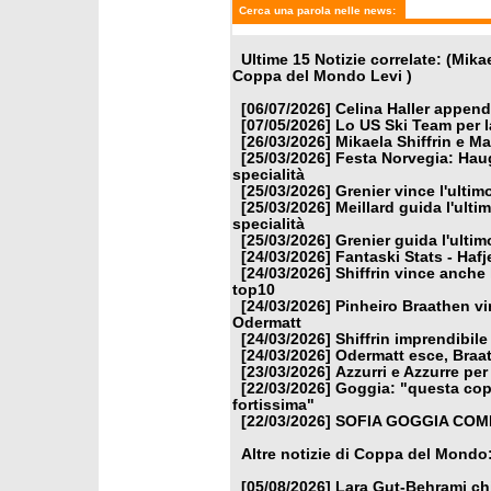
Cerca una parola nelle news:
Ultime 15 Notizie correlate: (Mik
Coppa del Mondo Levi )
[06/07/2026]
Celina Haller appende
[07/05/2026]
Lo US Ski Team per l
[26/03/2026]
Mikaela Shiffrin e M
[25/03/2026]
Festa Norvegia: Haug
specialità
[25/03/2026]
Grenier vince l'ulti
[25/03/2026]
Meillard guida l'ulti
specialità
[25/03/2026]
Grenier guida l'ulti
[24/03/2026]
Fantaski Stats - Hafj
[24/03/2026]
Shiffrin vince anche 
top10
[24/03/2026]
Pinheiro Braathen vi
Odermatt
[24/03/2026]
Shiffrin imprendibile
[24/03/2026]
Odermatt esce, Braat
[23/03/2026]
Azzurri e Azzurre per 
[22/03/2026]
Goggia: "questa copp
fortissima"
[22/03/2026]
SOFIA GOGGIA COME
Altre notizie di Coppa del Mondo
[05/08/2026]
Lara Gut-Behrami chi