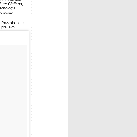
i per Giuliano,
tecnologia
to setup
di Razzolo: sulla
 prelievo.