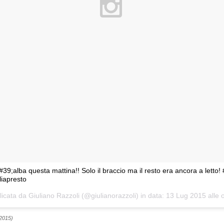
#39;alba questa mattina!! Solo il braccio ma il resto era ancora a letto!
iapresto
icata da Giuliano Razzoli (@giulianorazzoli) in data:
13 Lug 2015 alle 
 2015)