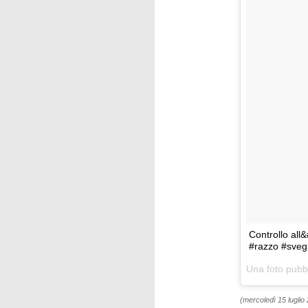
Controllo all&
#razzo #svegl
Una foto pubbl
(mercoledì 15 luglio