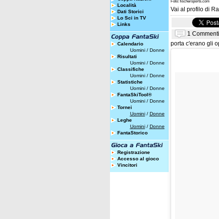
Foto: fischersports.com
Località
Vai al profilo di
Ra
Dati Storici
Lo Sci in TV
Links
1 Comment
porta c'erano gli 
Calendario
Uomini
/
Donne
Risultati
Uomini
/
Donne
Classifiche
Uomini
/
Donne
Statistiche
Uomini
/
Donne
FantaSkiTool®
Uomini
/
Donne
Tornei
Uomini
/
Donne
Leghe
Uomini
/
Donne
FantaStorico
Registrazione
Accesso al gioco
Vincitori