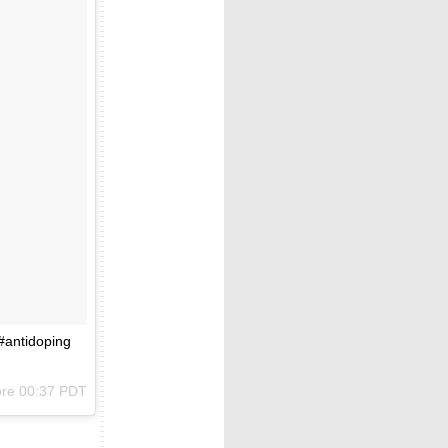
 #antidoping
ore 00:37 PDT