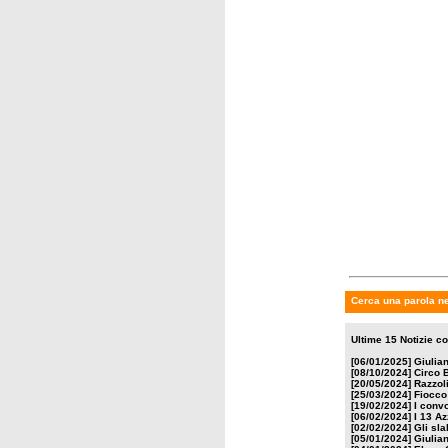
venerdì 
Gli sl
rientra
Cerca una parola n
Ultime 15 Notizie co
[06/01/2025]
Giulian
[08/10/2024]
Circo B
[20/05/2024]
Razzoli
[25/03/2024]
Fiocco
[19/02/2024]
I convo
[06/02/2024]
I 13 Az
[02/02/2024]
Gli sla
[05/01/2024]
Giulia