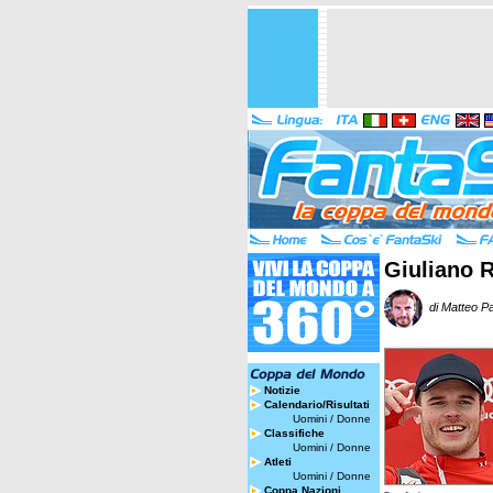
Giuliano R
di Matteo Pa
Notizie
Calendario/Risultati
Uomini
/
Donne
Classifiche
Uomini
/
Donne
Atleti
Uomini
/
Donne
Coppa Nazioni