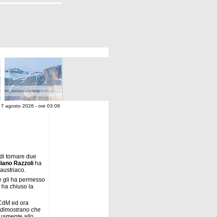
 7 agosto 2026 - ore 03:08
di tornare due
liano Razzoli
ha
austriaco.
he gli ha permesso
 ha chiuso la
 CdM ed ora
ne dimostrano che
nuamente allo