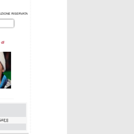
ZIONE RISERVATA
 di
nte e lo
A![;)]