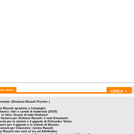
2 febbraio 2024
venerdì 5 gennaio 2024
giovedì 4 gennaio 2024
alomisti per Chamonix:
Giuliano Razzoli non sarà al
Elena Curtoni prosegu
 Razzoli
via ad Adelboden
riabilitazione; gli alle
dei Gruppi A
elle news:
rrelate: (Giuliano Razzoli Fischer )
o Razzoli apripista a Campiglio
ianco: ritiri e cambi di materiale (2025)
 si ritira: Grazie di tutto Giuliano!
 Azzurro per Giuliano Razzoli: è nato Emanuele
cati per lo slalom e il gigante di Palisades Tahoe
zurri per il gigante e lo slalom di Bansko
lomisti per Chamonix: rientra Razzoli
no Razzoli non sarà al via ad Adelboden