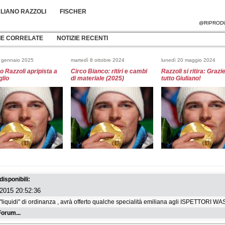
ULIANO RAZZOLI
FISCHER
@RIPRODU
IE CORRELATE
NOTIZIE RECENTI
6 gennaio 2025
martedì 8 ottobre 2024
lunedì 20 maggio 2024
o Razzoli apripista a
Circo Bianco: ritiri e cambi
Razzoli si ritira: Grazie
lio
di materiale (2025)
tutto Giuliano!
25 marzo 2024
lunedì 19 febbraio 2024
martedì 6 febbraio 2024
 Azzurro per Giuliano
I convocati per lo slalom e il
I 13 Azzurri per il giga
i: è nato Emanuele
gigante di Palisades Tahoe
slalom di Bansko
disponibili:
2015 20:52:36
i "liquidi" di ordinanza , avrà offerto qualche specialità emiliana agli ISPETTORI WAS
orum...