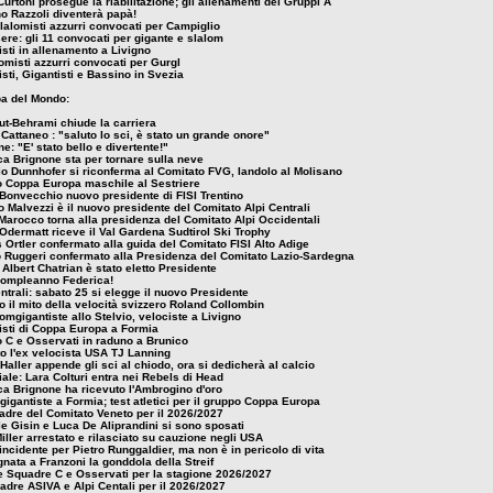
urtoni prosegue la riabilitazione; gli allenamenti dei Gruppi A
no Razzoli diventerà papà!
lalomisti azzurri convocati per Campiglio
sere: gli 11 convocati per gigante e slalom
sti in allenamento a Livigno
lomisti azzurri convocati per Gurgl
sti, Gigantisti e Bassino in Svezia
pa del Mondo:
ut-Behrami chiude la carriera
Cattaneo : "saluto lo sci, è stato un grande onore"
e: "E' stato bello e divertente!"
ca Brignone sta per tornare sulla neve
io Dunnhofer si riconferma al Comitato FVG, Iandolo al Molisano
 Coppa Europa maschile al Sestriere
Bonvecchio nuovo presidente di FISI Trentino
 Malvezzi è il nuovo presidente del Comitato Alpi Centrali
Marocco torna alla presidenza del Comitato Alpi Occidentali
Odermatt riceve il Val Gardena Sudtirol Ski Trophy
Ortler confermato alla guida del Comitato FISI Alto Adige
o Ruggeri confermato alla Presidenza del Comitato Lazio-Sardegna
Albert Chatrian è stato eletto Presidente
ompleanno Federica!
ntrali: sabato 25 si elegge il nuovo Presidente
o il mito della velocità svizzero Roland Collombin
omgigantiste allo Stelvio, velociste a Livigno
cisti di Coppa Europa a Formia
 C e Osservati in raduno a Brunico
to l'ex velocista USA TJ Lanning
Haller appende gli sci al chiodo, ora si dedicherà al calcio
ciale: Lara Colturi entra nei Rebels di Head
ca Brignone ha ricevuto l'Ambrogino d'oro
igantiste a Formia; test atletici per il gruppo Coppa Europa
adre del Comitato Veneto per il 2026/2027
e Gisin e Luca De Aliprandini si sono sposati
ller arrestato e rilasciato su cauzione negli USA
ncidente per Pietro Runggaldier, ma non è in pericolo di vita
nata a Franzoni la gonddola della Streif
Le Squadre C e Osservati per la stagione 2026/2027
adre ASIVA e Alpi Centali per il 2026/2027