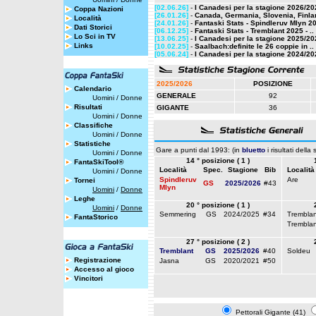
[02.06.26]
-
I Canadesi per la stagione 2026/20
Coppa Nazioni
[26.01.26]
-
Canada, Germania, Slovenia, Finlan
Località
[24.01.26]
-
Fantaski Stats - Spindleruv Mlyn 20
Dati Storici
[06.12.25]
-
Fantaski Stats - Tremblant 2025 - ..
Lo Sci in TV
[13.06.25]
-
I Canadesi per la stagione 2025/20
Links
[10.02.25]
-
Saalbach:definite le 26 coppie in ..
[05.06.24]
-
I Canadesi per la stagione 2024/20
2025/2026
POSIZIONE
Calendario
GENERALE
92
Uomini
/
Donne
Risultati
GIGANTE
36
Uomini
/
Donne
Classifiche
Uomini
/
Donne
Statistiche
Gare a punti dal 1993: (in
bluetto
i risultati della
Uomini
/
Donne
14 ° posizione ( 1 )
FantaSkiTool®
Località
Spec.
Stagione
Bib
Località
Uomini
/
Donne
Spindleruv
Are
Tornei
GS
2025/2026
#43
Mlyn
Uomini
/
Donne
Leghe
20 ° posizione ( 1 )
Uomini
/
Donne
Semmering
GS
2024/2025
#34
Tremblan
FantaStorico
Tremblan
27 ° posizione ( 2 )
Tremblant
GS
2025/2026
#40
Soldeu
Registrazione
Jasna
GS
2020/2021
#50
Accesso al gioco
Vincitori
Pettorali Gigante (41)