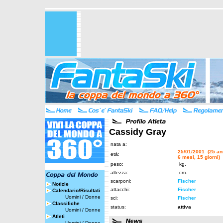
Cassidy Gray
nata a:
25/01/2001 (25 an
età:
6 mesi, 15 giorni)
peso:
kg.
altezza:
cm.
scarponi:
Fischer
Notizie
attacchi:
Fischer
Calendario/Risultati
Uomini
/
Donne
sci:
Fischer
Classifiche
status:
attiva
Uomini
/
Donne
Atleti
Uomini
/
Donne