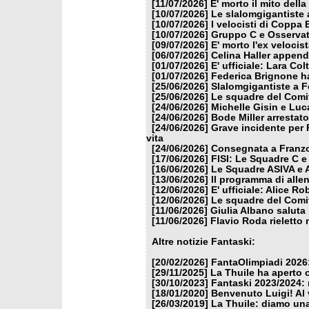
[11/07/2026]
E' morto il mito dell
[10/07/2026]
Le slalomgigantiste a
[10/07/2026]
I velocisti di Coppa
[10/07/2026]
Gruppo C e Osservat
[09/07/2026]
E' morto l'ex veloci
[06/07/2026]
Celina Haller appende
[01/07/2026]
E' ufficiale: Lara Co
[01/07/2026]
Federica Brignone ha
[25/06/2026]
Slalomgigantiste a F
[25/06/2026]
Le squadre del Comit
[24/06/2026]
Michelle Gisin e Luc
[24/06/2026]
Bode Miller arrestat
[24/06/2026]
Grave incidente per 
vita
[24/06/2026]
Consegnata a Franzon
[17/06/2026]
FISI: Le Squadre C e
[16/06/2026]
Le Squadre ASIVA e A
[13/06/2026]
Il programma di alle
[12/06/2026]
E' ufficiale: Alice 
[12/06/2026]
Le squadre del Comit
[11/06/2026]
Giulia Albano saluta
[11/06/2026]
Flavio Roda rieletto 
Altre notizie Fantaski:
[20/02/2026]
FantaOlimpiadi 2026:
[29/11/2025]
La Thuile ha aperto 
[30/10/2023]
Fantaski 2023/2024: 
[18/01/2020]
Benvenuto Luigi! Al v
[26/03/2019]
La Thuile: diamo un