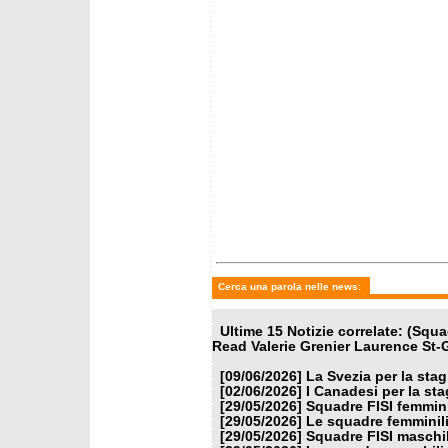
mercoledì 27 maggio 2026
sabato 
Francesi e Finlandesi per il
La Ger
2026/2027
2026/2
Cerca una parola nelle news:
Ultime 15 Notizie correlate: (Sq
Read Valerie Grenier Laurence St-
[09/06/2026]
La Svezia per la sta
[02/06/2026]
I Canadesi per la st
[29/05/2026]
Squadre FISI femmin
[29/05/2026]
Le squadre femminili
[29/05/2026]
Squadre FISI maschi