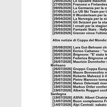
[29/05/2026]
Le squadre maschili 
[27/05/2026]
Francesi e Finlandes
[09/05/2026]
La Germania per la 
[07/05/2026]
Lo US Ski Team per l
[05/05/2026]
Il Wunderteam per la
[29/04/2026]
La Norvegia per la s
[29/04/2026]
Gli Svizzeri per la s
[22/04/2026]
I croati per la stagi
[25/03/2026]
Fantaski Stats - Hafj
[25/03/2026]
Grenier vince l'ulti
Altre notizie di Coppa del Mondo
[05/08/2026]
Lara Gut-Behrami chi
[05/08/2026]
Enrico Cattaneo : "s
[30/07/2026]
Brignone: "E' stato b
[29/07/2026]
Federica Brignone st
[26/07/2026]
Maurizio Dunnhofer s
Molisano
[26/07/2026]
Gruppo Coppa Europa
[26/07/2026]
Mauro Bonvecchio nu
[26/07/2026]
Roberto Malvezzi è i
[25/07/2026]
Pietro Marocco torna
[25/07/2026]
Marco Odermatt ricev
[19/07/2026]
Markus Ortler confer
[19/07/2026]
Alberto Ruggeri conf
Sardegna
[19/07/2026]
ASIVA: Albert Chatria
[14/07/2026]
Buon compleanno Fe
[14/07/2026]
Alpi Centrali: sabato