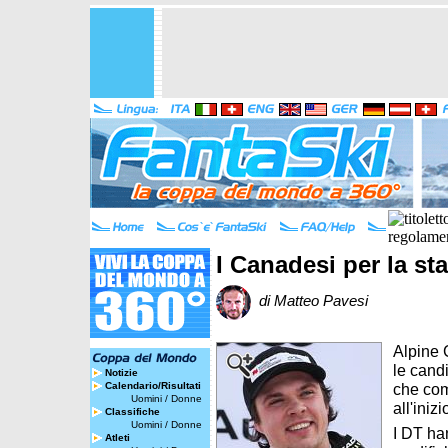
I Canadesi per la st
di Matteo Pavesi
Alpine 
le cand
Notizie
Calendario/Risultati
che com
Uomini
/
Donne
all'iniz
Classifiche
Uomini
/
Donne
I DT ha
Atleti