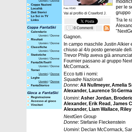
modifich
Uomini
/
Donne
Coppa Nazioni
per le s
Località
Foto: HEAD
gruppo 
Dati Storici
Vai al profilo di
Crawford J.
Lo Sci in TV
Tra le 
Links
Alexand
0 Commenti
"NextGe
Calendario
Uomini
/
Donne
Gagnon.
Risultati
In campo maschile Justin Alkier 
Uomini
/
Donne
Classifiche
chiuso al 4/o posto generale dell
Uomini
/
Donne
Trevor Philp aveva già annunciat
Statistiche
Uomini
/
Donne
Fournier passano al gruppo Nex
FantaSkiTool®
McCormack.
Uomini
/
Donne
Tornei
Ecco tutti i nomi:
Uomini
/
Donne
Leghe
Squadre Nazionali
Uomini
/
Donne
Donne
:
Ali Nullmeyer, Amelia S
FantaStorico
Alexander, Laurence St-Germai
Uomini
:
Asher Jordan, Broderi
Registrazione
Accesso al gioco
Alexander, Erik Read, James Cr
Vincitori
Alexander, Liam Wallace, Rile
NextGen Group
Donne
: Stefanie Fleckenstein
Uomini
: Declan McCormack, Sam