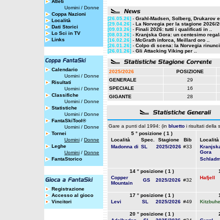
Atleti
Uomini
/
Donne
Coppa Nazioni
[26.05.26]
-
Grahl-Madsen, Solberg, Drukarov e 
Località
[29.04.26]
-
La Norvegia per la stagione 2026/
Dati Storici
[09.03.26]
-
Finali 2026: tutti i qualificati in ..
Lo Sci in TV
[08.03.26]
-
Kranjska Gora: un centesimo regala
Links
[16.02.26]
-
McGrath inforca, Meillard oro ..
[26.01.26]
-
Colpo di scena: la Norvegia rinunci
[26.01.26]
-
Gli Attacking Viking per ..
Calendario
2025/2026
POSIZIONE
Uomini
/
Donne
GENERALE
29
Risultati
SPECIALE
16
Uomini
/
Donne
Classifiche
GIGANTE
28
Uomini
/
Donne
Statistiche
Uomini
/
Donne
FantaSkiTool®
Gare a punti dal 1994: (in
bluetto
i risultati della
Uomini
/
Donne
Tornei
5 ° posizione ( 1 )
Uomini
/
Donne
Località
Spec.
Stagione
Bib
Località
Leghe
Madonna di
SL
2025/2026
#33
Kranjsk
Gora
Uomini
/
Donne
FantaStorico
Schladm
14 ° posizione ( 1 )
Copper
Hafjell
GS
2025/2026
#32
Mountain
Registrazione
Accesso al gioco
17 ° posizione ( 1 )
Vincitori
Levi
SL
2025/2026
#49
Kitzbuhe
20 ° posizione ( 1 )