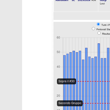
Adelboden
SL
2025/2026
#34
Gurgl
Levi
Tutti i 
Pettorali Sl
Risulta