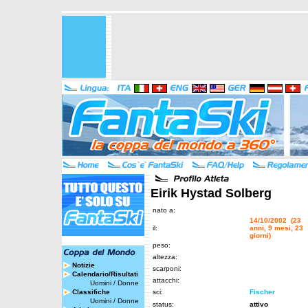
Eirik Hystad Solberg
nato a:
14/10/2002 (23
il:
anni, 9 mesi, 23
giorni)
peso:
altezza:
Notizie
scarponi:
Calendario/Risultati
attacchi:
Uomini
/
Donne
Classifiche
sci:
Fischer
Uomini
/
Donne
status:
attivo