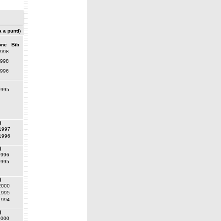
a a punti
)
one
Bib
1998
1998
1996
1995
)
1997
1996
)
1996
1995
)
2000
1995
1994
)
2000