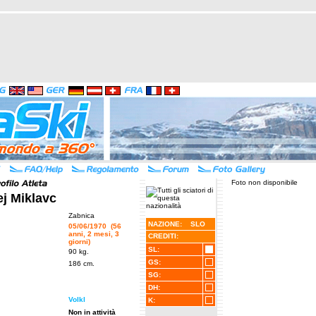
Foto non disponibile
j Miklavc
Zabnica
NAZIONE: SLO
05/06/1970 (56
anni, 2 mesi, 3
CREDITI:
giorni)
SL:
90 kg.
GS:
186 cm.
SG:
DH:
Volkl
K:
Non in attività