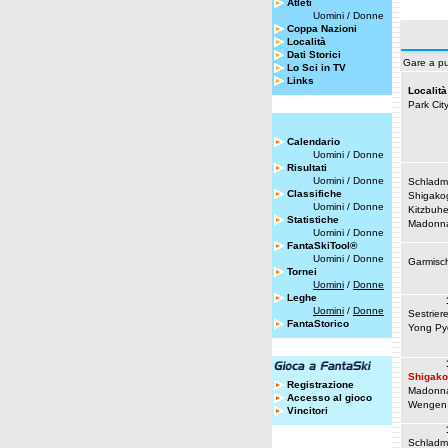
Atleti
Uomini
/
Donne
Coppa Nazioni
Località
Dati Storici
Gare a pu
Lo Sci in TV
Links
Località
Park Cit
Calendario
Uomini
/
Donne
Risultati
Uomini
/
Donne
Schladm
Classifiche
Shigako
Uomini
/
Donne
Kitzbuhe
Statistiche
Madonna
Uomini
/
Donne
FantaSkiTool®
Uomini
/
Donne
Garmisc
Tornei
Uomini
/
Donne
Leghe
Uomini
/
Donne
Sestrier
FantaStorico
Yong Py
Shigak
Registrazione
Madonna
Accesso al gioco
Wengen
Vincitori
Schladm