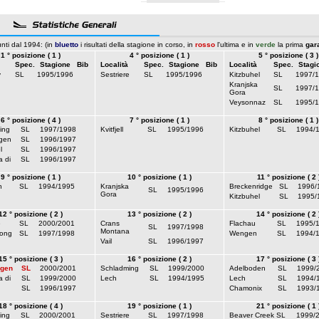
nti dal 1994: (in
bluetto
i risultati della stagione in corso, in
rosso
l'ultima e in
verde
la prima
gar
1 ° posizione ( 1 )
4 ° posizione ( 1 )
5 ° posizione ( 3 )
Spec.
Stagione
Bib
Località
Spec.
Stagione
Bib
Località
Spec.
Stagi
y
SL
1995/1996
Sestriere
SL
1995/1996
Kitzbuhel
SL
1997/
Kranjska
SL
1997/
Gora
Veysonnaz
SL
1995/
6 ° posizione ( 4 )
7 ° posizione ( 1 )
8 ° posizione ( 1 )
ing
SL
1997/1998
Kvitfjell
SL
1995/1996
Kitzbuhel
SL
1994/
gen
SL
1996/1997
l
SL
1996/1997
 di
SL
1996/1997
9 ° posizione ( 1 )
10 ° posizione ( 1 )
11 ° posizione ( 2 
h
SL
1994/1995
Kranjska
Breckenridge
SL
1996/
SL
1995/1996
Gora
Kitzbuhel
SL
1995/
12 ° posizione ( 2 )
13 ° posizione ( 2 )
14 ° posizione ( 2 
e
SL
2000/2001
Crans
Flachau
SL
1995/
SL
1997/1998
Montana
ong
SL
1997/1998
Wengen
SL
1994/
Vail
SL
1996/1997
15 ° posizione ( 3 )
16 ° posizione ( 2 )
17 ° posizione ( 3 
ogen
SL
2000/2001
Schladming
SL
1999/2000
Adelboden
SL
1999/
 di
SL
1999/2000
Lech
SL
1994/1995
Lech
SL
1994/
SL
1996/1997
Chamonix
SL
1993/
18 ° posizione ( 4 )
19 ° posizione ( 1 )
21 ° posizione ( 1 
ing
SL
2000/2001
Sestriere
SL
1997/1998
Beaver Creek
SL
1999/