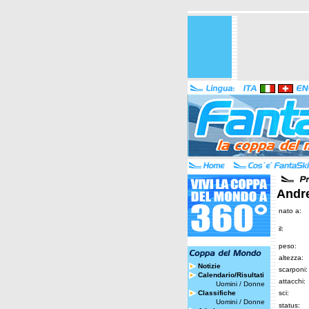
Andre
nato a:
il:
peso:
altezza:
Notizie
scarponi:
Calendario/Risultati
attacchi:
Uomini
/
Donne
Classifiche
sci:
Uomini
/
Donne
status: