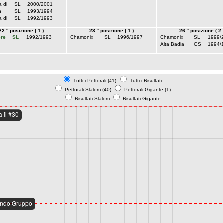
 di
SL
2000/2001
h
SL
1993/1994
 di
SL
1992/1993
22 ° posizione ( 1 )
23 ° posizione ( 1 )
26 ° posizione ( 2 
ere
SL
1992/1993
Chamonix
SL
1996/1997
Chamonix
SL
1999/
Alta Badia
GS
1994/
Tutti i Pettorali (41)
Tutti i Risultati
Pettorali Slalom (40)
Pettorali Gigante (1)
Risultati Slalom
Risultati Gigante