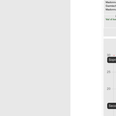
Madonna
Garmisc
Madonna
Val d Is