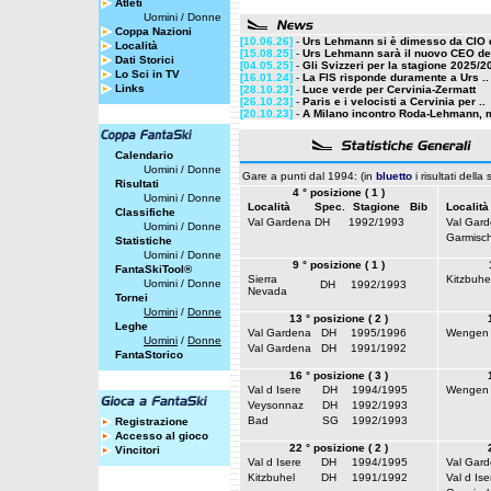
Atleti
Uomini
/
Donne
Coppa Nazioni
[10.06.26]
-
Urs Lehmann si è dimesso da CIO d
Località
[15.08.25]
-
Urs Lehmann sarà il nuovo CEO del
Dati Storici
[04.05.25]
-
Gli Svizzeri per la stagione 2025/2
Lo Sci in TV
[16.01.24]
-
La FIS risponde duramente a Urs ..
Links
[28.10.23]
-
Luce verde per Cervinia-Zermatt
[26.10.23]
-
Paris e i velocisti a Cervinia per ..
[20.10.23]
-
A Milano incontro Roda-Lehmann, m
Calendario
Uomini
/
Donne
Gare a punti dal 1994: (in
bluetto
i risultati della
Risultati
4 ° posizione ( 1 )
Uomini
/
Donne
Località
Spec.
Stagione
Bib
Località
Classifiche
Val Gardena
DH
1992/1993
Val Gar
Uomini
/
Donne
Garmisc
Statistiche
Uomini
/
Donne
9 ° posizione ( 1 )
FantaSkiTool®
Sierra
Kitzbuhe
Uomini
/
Donne
DH
1992/1993
Nevada
Tornei
Uomini
/
Donne
13 ° posizione ( 2 )
Leghe
Val Gardena
DH
1995/1996
Wengen
Uomini
/
Donne
Val Gardena
DH
1991/1992
FantaStorico
16 ° posizione ( 3 )
Val d Isere
DH
1994/1995
Wengen
Veysonnaz
DH
1992/1993
Bad
SG
1992/1993
Registrazione
Accesso al gioco
22 ° posizione ( 2 )
Vincitori
Val d Isere
DH
1994/1995
Val Gar
Kitzbuhel
DH
1991/1992
Val d Ise