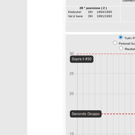
Garmisc
28 ° posizione ( 2 )
Kitzbuhel
DH
1994/1995
Val d Isere
DH
1991/1992
Tutti i 
Pettorali S
Risulta