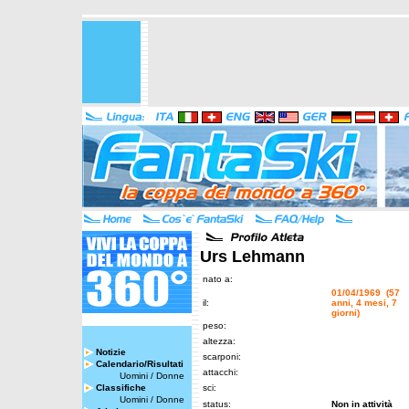
Urs Lehmann
nato a:
01/04/1969 (57
il:
anni, 4 mesi, 7
giorni)
peso:
altezza:
Notizie
scarponi:
Calendario/Risultati
attacchi:
Uomini
/
Donne
Classifiche
sci:
Uomini
/
Donne
status:
Non in attività