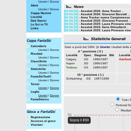
Uomini
/
Donne
Atleti
Uomini
/
Donne
[03.04.26]
-
Assoluti 2026: Anna Trocker ..
Coppa Nazioni
[02.04.26]
-
Assoluti 2026: Giovanni Borsotti ..
Località
[01.04.26]
-
Anna Trocker nuova Campionessa .
Dati Storici
[04.04.25]
-
Assoluti 2025: Giovanni Franzoni ..
[04.04.25]
-
Assoluti 2025: Laura Pirovano vinc
Lo Sci in TV
[03.04.25]
-
Assoluti 2024: Ilaria Ghisalberti ..
Links
[02.04.25]
-
Assoluti 2025: Laura Pirovano vinc
Calendario
Gare a punti dal 1994: (in
bluetto
i risultati della
Uomini
/
Donne
4 ° posizione ( 3 )
Risultati
Località
Spec.
Stagione
Bib
Località
Uomini
/
Donne
Calgary
SG
1986/1987
Adelbod
Classifiche
Aspen
SG
1986/1987
Uomini
/
Donne
Todtnau
GS
1986/1987
Statistiche
Uomini
/
Donne
15 ° posizione ( 1 )
FantaSkiTool®
Schladming
GS
1987/1988
Uomini
/
Donne
Tornei
Uomini
/
Donne
Leghe
Uomini
/
Donne
FantaStorico
Tutti i 
Pettorali G
Risulta
Registrazione
Accesso al gioco
Vincitori