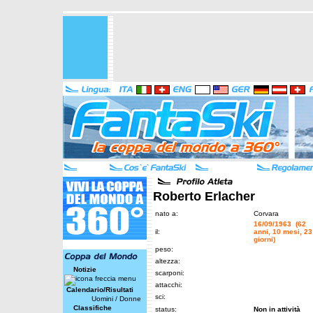
Roberto Erlacher
nato a:
Corvara
16/09/1963 (62
il:
anni, 10 mesi, 23
giorni)
peso:
altezza:
Notizie
scarponi:
attacchi:
Calendario/Risultati
sci:
Uomini
/
Donne
Classifiche
status:
Non in attività