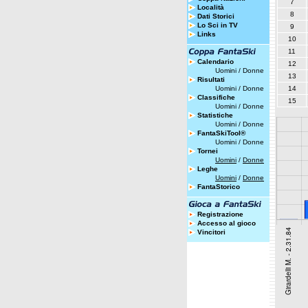
7
Località
8
Dati Storici
Lo Sci in TV
9
Links
10
11
Calendario
12
Uomini
/
Donne
13
Risultati
Uomini
/
Donne
14
Classifiche
15
Uomini
/
Donne
Statistiche
Uomini
/
Donne
FantaSkiTool®
Uomini
/
Donne
Tornei
Uomini
/
Donne
Leghe
Uomini
/
Donne
FantaStorico
Registrazione
Accesso al gioco
Vincitori