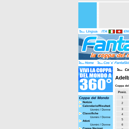
Adelb
Coppa de
Posiz.
1
Notizie
2
Calendario/Risultati
3
Uomini
/
Donne
Classifiche
4
Uomini
/
Donne
5
Atleti
Uomini
/
Donne
6
Coppa Nazioni