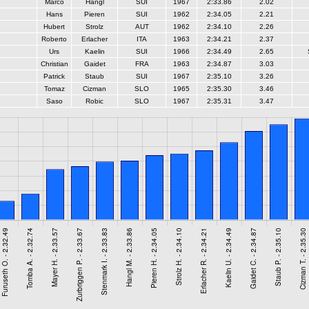
Marco
Hangl
SUI
1967
2:33.86
2.02
Hans
Pieren
SUI
1962
2:34.05
2.21
Hubert
Strolz
AUT
1962
2:34.10
2.26
Roberto
Erlacher
ITA
1963
2:34.21
2.37
Urs
Kaelin
SUI
1966
2:34.49
2.65
Christian
Gaidet
FRA
1963
2:34.87
3.03
Patrick
Staub
SUI
1967
2:35.10
3.26
Tomaz
Cizman
SLO
1965
2:35.30
3.46
Saso
Robic
SLO
1967
2:35.31
3.47