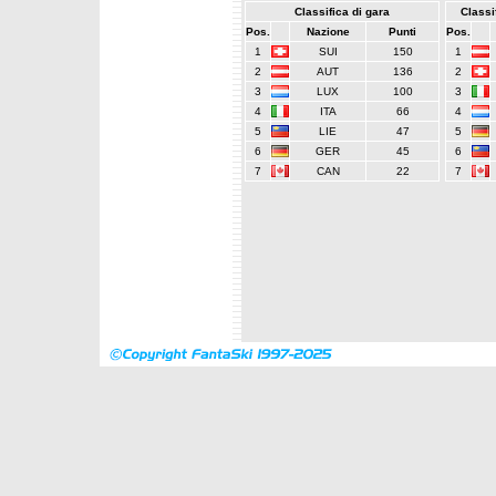
Classifica di gara
Classif
Pos.
Nazione
Punti
Pos.
1
SUI
150
1
2
AUT
136
2
3
LUX
100
3
4
ITA
66
4
5
LIE
47
5
6
GER
45
6
7
CAN
22
7