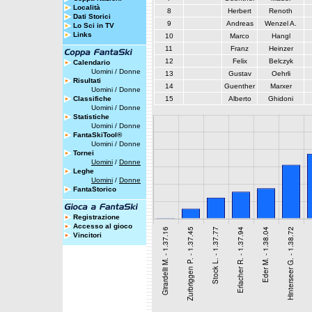
Località
8
Herbert
Renoth
Dati Storici
9
Andreas
Wenzel A.
Lo Sci in TV
Links
10
Marco
Hangl
11
Franz
Heinzer
12
Felix
Belczyk
Calendario
Uomini
/
Donne
13
Gustav
Oehrli
Risultati
14
Guenther
Marxer
Uomini
/
Donne
Classifiche
15
Alberto
Ghidoni
Uomini
/
Donne
Statistiche
Uomini
/
Donne
FantaSkiTool®
Uomini
/
Donne
Tornei
Uomini
/
Donne
Leghe
Uomini
/
Donne
FantaStorico
Registrazione
Accesso al gioco
Vincitori