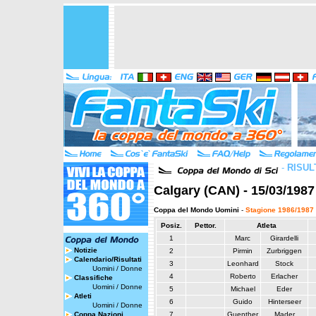
-
RISUL
Calgary (CAN) - 15/03/1987
Coppa del Mondo Uomini
-
Stagione 1986/1987
Posiz.
Pettor.
Atleta
1
Marc
Girardelli
Notizie
2
Pirmin
Zurbriggen
Calendario/Risultati
3
Leonhard
Stock
Uomini
/
Donne
4
Roberto
Erlacher
Classifiche
Uomini
/
Donne
5
Michael
Eder
Atleti
6
Guido
Hinterseer
Uomini
/
Donne
Coppa Nazioni
7
Guenther
Mader