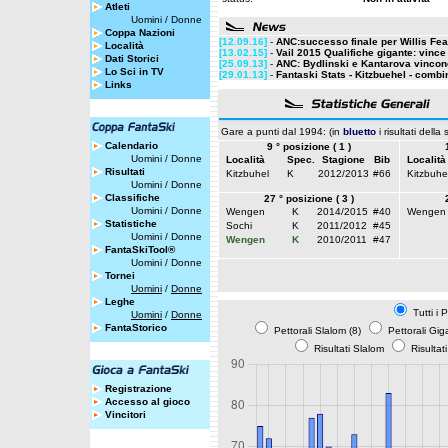
Atleti
Uomini
/
Donne
Coppa Nazioni
[12.09.16]
-
ANC:successo finale per Willis Fe
Località
[13.02.15]
-
Vail 2015 Qualifiche gigante: vinc
Dati Storici
[25.09.13]
-
ANC: Bydlinski e Kantarova vincono 
Lo Sci in TV
[29.01.13]
-
Fantaski Stats - Kitzbuehel - combi
Links
Gare a punti dal 1994: (in
bluetto
i risultati della
Calendario
9 ° posizione ( 1 )
Uomini
/
Donne
Località
Spec.
Stagione
Bib
Località
Risultati
Kitzbuhel
K
2012/2013
#66
Kitzbuhe
Uomini
/
Donne
Classifiche
27 ° posizione ( 3 )
Uomini
/
Donne
Wengen
K
2014/2015
#40
Wengen
Statistiche
Sochi
K
2011/2012
#45
Uomini
/
Donne
Wengen
K
2010/2011
#47
FantaSkiTool®
Uomini
/
Donne
Tornei
Uomini
/
Donne
Leghe
Tutti i 
Uomini
/
Donne
FantaStorico
Pettorali Slalom (8)
Pettorali Gig
Risultati Slalom
Risultat
Registrazione
Accesso al gioco
Vincitori