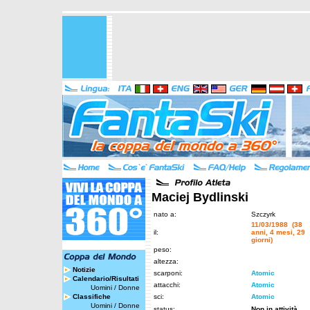
Maciej Bydlinski
nato a:
Szczyrk
11/03/1988 (38
il:
anni, 4 mesi, 29
giorni)
peso:
altezza:
Notizie
scarponi:
Atomic
Calendario/Risultati
attacchi:
Atomic
Uomini
/
Donne
Classifiche
sci:
Atomic
Uomini
/
Donne
status:
Non in attività