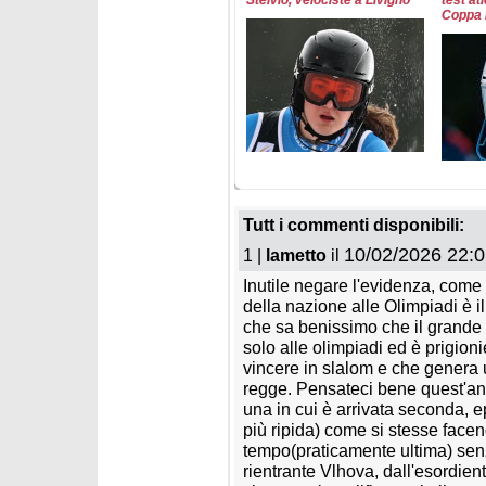
Coppa 
venerdì 29 maggio 2026
sabato 
Squadre FISI femminili
La Ger
2026/2027: cosa cambia?
2026/2
Tutt i commenti disponibili:
10/02/2026 22:0
1 |
lametto
il
Inutile negare l'evidenza, come 
della nazione alle Olimpiadi è il 
che sa benissimo che il grande 
solo alle olimpiadi ed è prigio
vincere in slalom e che genera
regge. Pensateci bene quest'ann
mercoledì 6 maggio 2026
venerdì 
una in cui è arrivata seconda, e
Henrik Kristoffersen passa
Assolu
più ripida) come si stesse facend
a Head; Paula Moltzan a
Campio
tempo(praticamente ultima) senz
VanDeer
slalom
rientrante Vlhova, dall'esordie