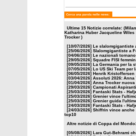
Cerca una parola nelle news:
Ultime 15 Notizie correlate: (Mil
Katharina Huber Jacqueline Wiles
Trocker )
[10/07/2026]
Le slalomgigantiste a
[25/06/2026]
Slalomgigantiste a F
[04/06/2026]
Le nazionali tornano
[29/05/2026]
Squadre FISI femmin
[09/05/2026]
La Germania per la 
[07/05/2026]
Lo US Ski Team per l
[06/05/2026]
Henrik Kristoffersen
[03/04/2026]
Assoluti 2026: Anna
[01/04/2026]
Anna Trocker nuova 
[29/03/2026]
Campionati Aspiranti
[25/03/2026]
Fantaski Stats - Hafj
[25/03/2026]
Grenier vince l'ulti
[25/03/2026]
Grenier guida l'ulti
[24/03/2026]
Fantaski Stats - Hafj
[24/03/2026]
Shiffrin vince anche 
top10
Altre notizie di Coppa del Mondo
[05/08/2026]
Lara Gut-Behrami chi