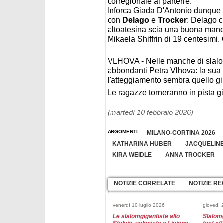
corregionale al parterre.
Inforca Giada D'Antonio dunque l'
con
Delago
e
Trocker
: Delago 
altoatesina scia una buona manc
Mikaela Shiffrin di 19 centesimi. 
VLHOVA - Nelle manche di slalom 
abbondanti Petra Vlhova: la sua 
l'atteggiamento sembra quello gi
Le ragazze torneranno in pista gi
(martedì 10 febbraio 2026)
ARGOMENTI:
MILANO-CORTINA 2026
KATHARINA HUBER
JACQUELINE
KIRA WEIDLE
ANNA TROCKER
NOTIZIE CORRELATE
NOTIZIE RE
venerdì 10 luglio 2026
giovedì 
Le slalomgigantiste allo
Slalomg
Stelvio, velociste a Livigno
test atl