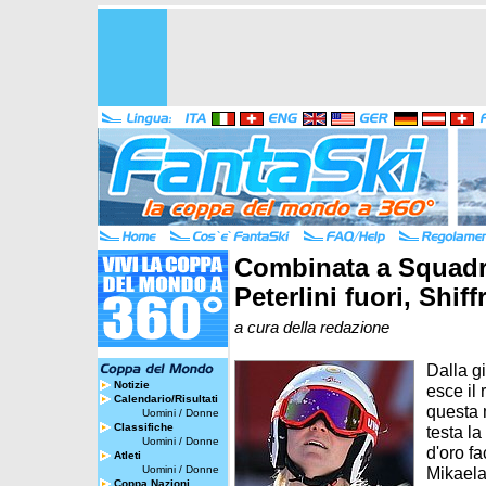
Combinata a Squadre
Peterlini fuori, Shiff
a cura della redazione
Dalla g
Notizie
esce il 
Calendario/Risultati
questa 
Uomini
/
Donne
Classifiche
testa l
Uomini
/
Donne
d'oro fa
Atleti
Uomini
/
Donne
Mikaela
Coppa Nazioni