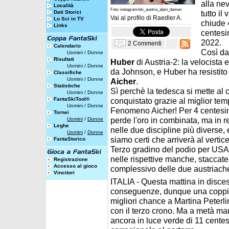
alla nev
Località
Foto: instagram/ski_austria_alpin_damen
tutto i
Dati Storici
Vai al profilo di
Raedler A.
Lo Sci in TV
chiude 
Links
centesim
2022.
2 Commenti
Calendario
Così dav
Uomini
/
Donne
Risultati
Huber
di Austria-2: la velocista
Uomini
/
Donne
da Johnson, e Huber ha resistito 
Classifiche
Uomini
/
Donne
Aicher
.
Statistiche
Sì perchè la tedesca si mette al 
Uomini
/
Donne
FantaSkiTool®
conquistato grazie al miglior te
Uomini
/
Donne
Fenomeno Aicher! Per 4 centesimi
Tornei
perde l'oro in combinata, ma in 
Uomini
/
Donne
Leghe
nelle due discipline più diverse,
Uomini
/
Donne
siamo certi che arriverà al vertic
FantaStorico
Terzo gradino del podio per US
nelle rispettive manche, staccate
Registrazione
Accesso al gioco
complessivo delle due austriach
Vincitori
ITALIA - Questa mattina in disce
conseguenze, dunque una coppia 
migliori chance a Martina Peterl
con il terzo crono. Ma a metà m
ancora in luce verde di 11 centes