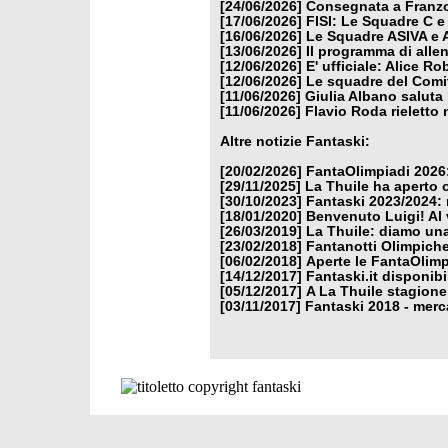
[24/06/2026]
Consegnata a Franzon
[17/06/2026]
FISI: Le Squadre C e
[16/06/2026]
Le Squadre ASIVA e A
[13/06/2026]
Il programma di alle
[12/06/2026]
E' ufficiale: Alice 
[12/06/2026]
Le squadre del Comit
[11/06/2026]
Giulia Albano saluta
[11/06/2026]
Flavio Roda rieletto 
Altre notizie Fantaski:
[20/02/2026]
FantaOlimpiadi 2026:
[29/11/2025]
La Thuile ha aperto 
[30/10/2023]
Fantaski 2023/2024: 
[18/01/2020]
Benvenuto Luigi! Al v
[26/03/2019]
La Thuile: diamo un
[23/02/2018]
Fantanotti Olimpiche
[06/02/2018]
Aperte le FantaOlimp
[14/12/2017]
Fantaski.it disponib
[05/12/2017]
A La Thuile stagione
[03/11/2017]
Fantaski 2018 - merc