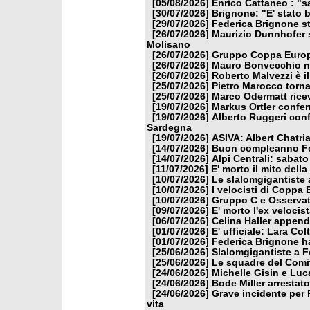
[05/08/2026]
Enrico Cattaneo : "s
[30/07/2026]
Brignone: "E' stato b
[29/07/2026]
Federica Brignone st
[26/07/2026]
Maurizio Dunnhofer s
Molisano
[26/07/2026]
Gruppo Coppa Europa
[26/07/2026]
Mauro Bonvecchio nu
[26/07/2026]
Roberto Malvezzi è i
[25/07/2026]
Pietro Marocco torna
[25/07/2026]
Marco Odermatt ricev
[19/07/2026]
Markus Ortler confer
[19/07/2026]
Alberto Ruggeri conf
Sardegna
[19/07/2026]
ASIVA: Albert Chatria
[14/07/2026]
Buon compleanno Fe
[14/07/2026]
Alpi Centrali: sabato
[11/07/2026]
E' morto il mito dell
[10/07/2026]
Le slalomgigantiste a
[10/07/2026]
I velocisti di Coppa
[10/07/2026]
Gruppo C e Osservat
[09/07/2026]
E' morto l'ex veloci
[06/07/2026]
Celina Haller appende
[01/07/2026]
E' ufficiale: Lara Co
[01/07/2026]
Federica Brignone ha
[25/06/2026]
Slalomgigantiste a F
[25/06/2026]
Le squadre del Comit
[24/06/2026]
Michelle Gisin e Luc
[24/06/2026]
Bode Miller arrestat
[24/06/2026]
Grave incidente per 
vita