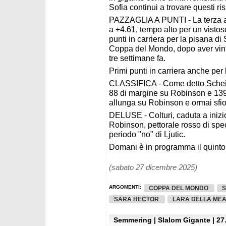
Sofia continui a trovare questi risu
PAZZAGLIA A PUNTI - La terza a
a +4.61, tempo alto per un vistos
punti in carriera per la pisana d
Coppa del Mondo, dopo aver vint
tre settimane fa.
Primi punti in carriera anche pe
CLASSIFICA - Come detto Scheib 
88 di margine su Robinson e 139 
allunga su Robinson e ormai sfior
DELUSE - Colturi, caduta a inizi
Robinson, pettorale rosso di speci
periodo "no" di Ljutic.
Domani è in programma il quinto s
(sabato 27 dicembre 2025)
ARGOMENTI:
COPPA DEL MONDO
SARA HECTOR
LARA DELLA ME
Semmering | Slalom Gigante | 27.