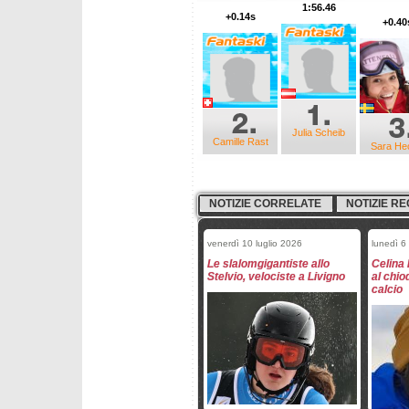
1:56.46
+0.14s
+0.40
Julia Scheib
Camille Rast
Sara He
NOTIZIE CORRELATE
NOTIZIE RE
venerdì 10 luglio 2026
lunedì 6
Le slalomgigantiste allo
Celina 
Stelvio, velociste a Livigno
al chio
calcio