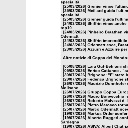
specialità
[25/03/2026]
Grenier vince l'ulti
[25/03/2026]
Meillard guida l'ulti
specialità
[25/03/2026]
Grenier guida l'ulti
[24/03/2026]
Shiffrin vince anche 
top10
[24/03/2026]
Pinheiro Braathen vi
Odermatt
[24/03/2026]
Shiffrin imprendibile
[24/03/2026]
Odermatt esce, Braat
[23/03/2026]
Azzurri e Azzurre per 
Altre notizie di Coppa del Mondo
[05/08/2026]
Lara Gut-Behrami chi
[05/08/2026]
Enrico Cattaneo : "s
[30/07/2026]
Brignone: "E' stato b
[29/07/2026]
Federica Brignone st
[26/07/2026]
Maurizio Dunnhofer s
Molisano
[26/07/2026]
Gruppo Coppa Europa
[26/07/2026]
Mauro Bonvecchio nu
[26/07/2026]
Roberto Malvezzi è i
[25/07/2026]
Pietro Marocco torna
[25/07/2026]
Marco Odermatt ricev
[19/07/2026]
Markus Ortler confer
[19/07/2026]
Alberto Ruggeri conf
Sardegna
[19/07/2026]
ASIVA: Albert Chatria