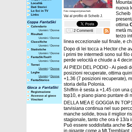
Mountain
Località
nuova le
Dati Storici
Lo Sci in TV
Foto: instagram/juliascheib
Scheib 
Links
Vai al profilo di
Scheib J.
present
ottima
C
Calendario
metà ma
2 Commenti
Uomini
/
Donne
Risultati
terzo i
Uomini
/
Donne
linea eccezionale sul finale, e ch
Classifiche
Uomini
/
Donne
Dopo di lei tocca a Hector che av
Statistiche
Uomini
/
Donne
i primi tre intermedi sono sul fil
FantaSkiTool®
perde velocità e chiude a 4 dec
Uomini
/
Donne
Tornei
AI PIEDI DEL PODIO - Ai piedi de
Uomini
/
Donne
posizioni recuperate, ottima qui
Leghe
Uomini
/
Donne
+1.36 (7 posizioni recuperate), mig
FantaStorico
storia della Polonia.
Shiffrin è sesta a +1.45 con una 
Registrazione
top10, e piano piano puntare di 
Accesso al gioco
Vincitori
DELLA MEA E GOGGIA IN TOP10
tarvisiana continua nel suo perco
manche solide, trova il miglior ris
stagionale, tanto che ora è 13/a i
Può essere soddisfatta anche
So
in gigante come a Mt.Tremblant: 