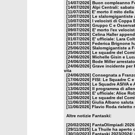
[14/07/2026]
Buon compleanno Fe
[14/07/2026]
Alpi Centrali: sabato
[11/07/2026]
E' morto il mito dell
[10/07/2026]
Le slalomgigantiste a
[10/07/2026]
I velocisti di Coppa
[10/07/2026]
Gruppo C e Osservat
[09/07/2026]
E' morto l'ex veloci
[06/07/2026]
Celina Haller appende
[01/07/2026]
E' ufficiale: Lara Co
[01/07/2026]
Federica Brignone ha
[25/06/2026]
Slalomgigantiste a F
[25/06/2026]
Le squadre del Comit
[24/06/2026]
Michelle Gisin e Luc
[24/06/2026]
Bode Miller arrestat
[24/06/2026]
Grave incidente per 
vita
[24/06/2026]
Consegnata a Franzon
[17/06/2026]
FISI: Le Squadre C e
[16/06/2026]
Le Squadre ASIVA e A
[13/06/2026]
Il programma di alle
[12/06/2026]
E' ufficiale: Alice 
[12/06/2026]
Le squadre del Comit
[11/06/2026]
Giulia Albano saluta
[11/06/2026]
Flavio Roda rieletto 
Altre notizie Fantaski:
[20/02/2026]
FantaOlimpiadi 2026:
[29/11/2025]
La Thuile ha aperto 
[30/10/2023]
Fantaski 2023/2024: 