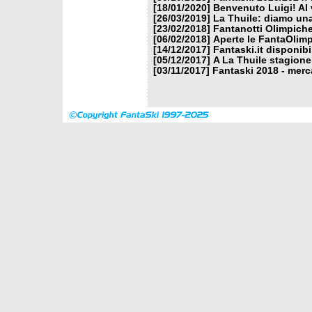
[18/01/2020]
Benvenuto Luigi! Al v
[26/03/2019]
La Thuile: diamo un
[23/02/2018]
Fantanotti Olimpiche
[06/02/2018]
Aperte le FantaOlimp
[14/12/2017]
Fantaski.it disponib
[05/12/2017]
A La Thuile stagione
[03/11/2017]
Fantaski 2018 - merc