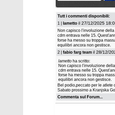
martedì 5 maggio 2026
mercoled
Il Wunderteam per la
Gli Svi
stagione 2026/2027
2026/2
Tutt i commenti disponibili:
27/12/2025 18:0
1 |
lametto
il
Non capisco l'involuzione della
cdm entrava nelle 15. Quest'anno
forse ha messo su troppa massa 
equilibri ancora non gestisce.
28/12/20
2 |
fabio farg team
il
mercoledì 25 marzo 2026
mercole
lametto
ha scritto:
Festa Norvegia: Haugan
Grenier
Non capisco l'involuzione della
vince l'ultimo slalom,
gigante
McGrath la coppa di
come M
cdm entrava nelle 15. Quest'anno
specialità
forse ha messo su troppa massa
equilibri ancora non gestisce.
Bel podio,peccato per le atlete c
Sabato prossimo a Kranjska Go
Commenta sul Forum...