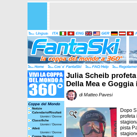
Julia Scheib profeta
Della Mea e Goggia 
di Matteo Pavesi
Notizie
Dopo S
Calendario/Risultati
profeta 
Uomini
/
Donne
Classifiche
stagion
Uomini
/
Donne
pista Pa
Atleti
Uomini
/
Donne
stagion
Coppa Nazioni