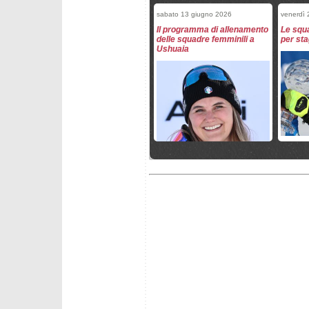
sabato 13 giugno 2026
venerdì
Il programma di allenamento
Le squa
delle squadre femminili a
per st
Ushuaia
giovedì 26 marzo 2026
giovedì 
Italia leader nelle discipline
Mikaela
veloci
Oderma
Coppa 
domenica 22 marzo 2026
domenic
Fantaski Stats - Kvitfjell
SOFIA