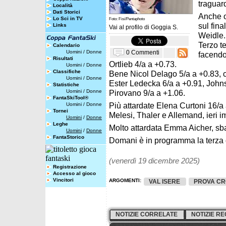
traguar
Località
Dati Storici
Anche og
Lo Sci in TV
Foto: Fisi/Pentaphoto
sul fin
Links
Vai al profilo di
Goggia S.
Weidle.
Terzo t
Calendario
0 Commenti
Uomini
/
Donne
facendo 
Risultati
Ortlieb 4/a a +0.73.
Uomini
/
Donne
Classifiche
Bene Nicol Delago 5/a a +0.83, co
Uomini
/
Donne
Ester Ledecka 6/a a +0.91, Johns
Statistiche
Uomini
/
Donne
Pirovano 9/a a +1.06.
FantaSkiTool®
Più attardate Elena Curtoni 16/a
Uomini
/
Donne
Tornei
Melesi, Thaler e Allemand, ieri i
Uomini
/
Donne
Leghe
Molto attardata Emma Aicher, sbag
Uomini
/
Donne
FantaStorico
Domani è in programma la terza d
(venerdì 19 dicembre 2025)
Registrazione
Accesso al gioco
Vincitori
ARGOMENTI:
VAL ISERE
PROVA C
NOTIZIE CORRELATE
NOTIZIE RE