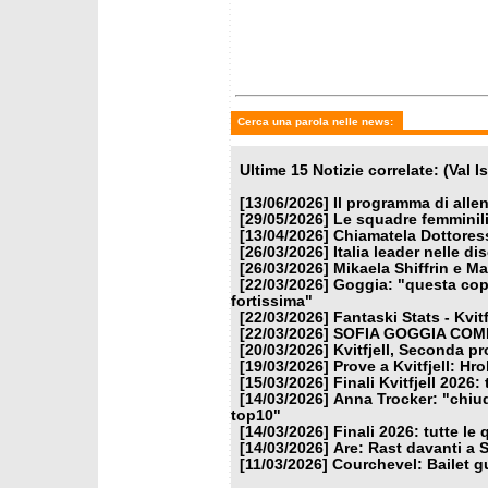
2026 - superg femminile
PIROV
DI SPE
Cerca una parola nelle news:
Ultime 15 Notizie correlate: (Val 
[13/06/2026]
Il programma di alle
[29/05/2026]
Le squadre femminili
[13/04/2026]
Chiamatela Dottores
[26/03/2026]
Italia leader nelle di
[26/03/2026]
Mikaela Shiffrin e M
[22/03/2026]
Goggia: "questa copp
fortissima"
[22/03/2026]
Fantaski Stats - Kvit
[22/03/2026]
SOFIA GOGGIA COME
[20/03/2026]
Kvitfjell, Seconda pr
[19/03/2026]
Prove a Kvitfjell: Hr
[15/03/2026]
Finali Kvitfjell 2026:
[14/03/2026]
Anna Trocker: "chiud
top10"
[14/03/2026]
Finali 2026: tutte le 
[14/03/2026]
Are: Rast davanti a 
[11/03/2026]
Courchevel: Bailet g