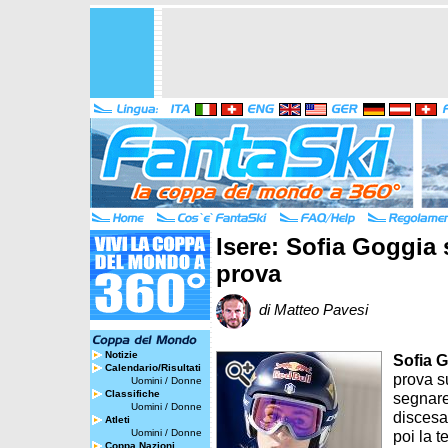
Isere: Sofia Goggia
prova
di Matteo Pavesi
Notizie
Sofia 
Calendario/Risultati
prova su
Uomini
/
Donne
Classifiche
segnare 
Uomini
/
Donne
discesa
Atleti
Uomini
/
Donne
poi la t
Coppa Nazioni