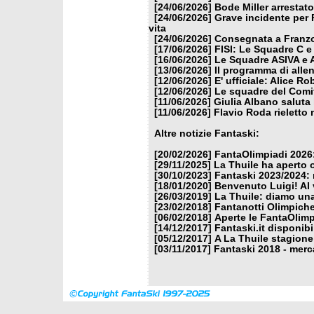
[24/06/2026]
Bode Miller arrestat
[24/06/2026]
Grave incidente per 
vita
[24/06/2026]
Consegnata a Franzon
[17/06/2026]
FISI: Le Squadre C e
[16/06/2026]
Le Squadre ASIVA e A
[13/06/2026]
Il programma di alle
[12/06/2026]
E' ufficiale: Alice 
[12/06/2026]
Le squadre del Comit
[11/06/2026]
Giulia Albano saluta
[11/06/2026]
Flavio Roda rieletto 
Altre notizie Fantaski:
[20/02/2026]
FantaOlimpiadi 2026:
[29/11/2025]
La Thuile ha aperto 
[30/10/2023]
Fantaski 2023/2024: 
[18/01/2020]
Benvenuto Luigi! Al v
[26/03/2019]
La Thuile: diamo un
[23/02/2018]
Fantanotti Olimpiche
[06/02/2018]
Aperte le FantaOlimp
[14/12/2017]
Fantaski.it disponib
[05/12/2017]
A La Thuile stagione
[03/11/2017]
Fantaski 2018 - merc