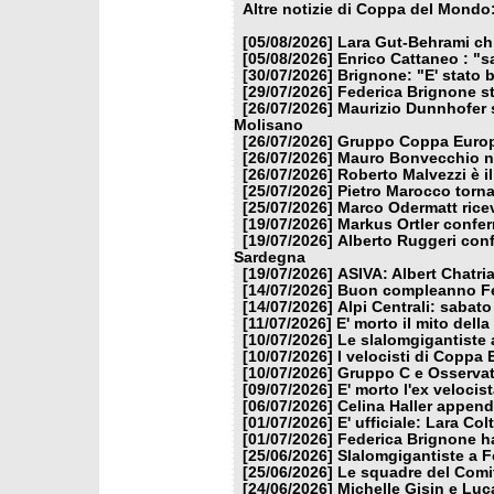
Altre notizie di Coppa del Mondo
[05/08/2026]
Lara Gut-Behrami chi
[05/08/2026]
Enrico Cattaneo : "s
[30/07/2026]
Brignone: "E' stato b
[29/07/2026]
Federica Brignone st
[26/07/2026]
Maurizio Dunnhofer s
Molisano
[26/07/2026]
Gruppo Coppa Europa
[26/07/2026]
Mauro Bonvecchio nu
[26/07/2026]
Roberto Malvezzi è i
[25/07/2026]
Pietro Marocco torna
[25/07/2026]
Marco Odermatt ricev
[19/07/2026]
Markus Ortler confer
[19/07/2026]
Alberto Ruggeri conf
Sardegna
[19/07/2026]
ASIVA: Albert Chatria
[14/07/2026]
Buon compleanno Fe
[14/07/2026]
Alpi Centrali: sabato
[11/07/2026]
E' morto il mito dell
[10/07/2026]
Le slalomgigantiste a
[10/07/2026]
I velocisti di Coppa
[10/07/2026]
Gruppo C e Osservat
[09/07/2026]
E' morto l'ex veloci
[06/07/2026]
Celina Haller appende
[01/07/2026]
E' ufficiale: Lara Co
[01/07/2026]
Federica Brignone ha
[25/06/2026]
Slalomgigantiste a F
[25/06/2026]
Le squadre del Comit
[24/06/2026]
Michelle Gisin e Luc