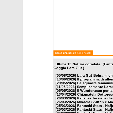
giovedì 26 marzo 2026
giovedì 
Italia leader nelle discipline
Mikaela
veloci
Oderma
Coppa 
Cerca una parola nelle news:
Ultime 15 Notizie correlate: (Fan
Goggia Lara Gut )
[05/08/2026]
Lara Gut-Behrami chi
[13/06/2026]
Il programma di alle
[29/05/2026]
Le squadre femminili
[11/05/2026]
Semplicemente Lara: 
[05/05/2026]
Il Wunderteam per la
[13/04/2026]
Chiamatela Dottores
[26/03/2026]
Italia leader nelle di
[26/03/2026]
Mikaela Shiffrin e M
[25/03/2026]
Fantaski Stats - Hafj
[25/03/2026]
Fantaski Stats - Hafj