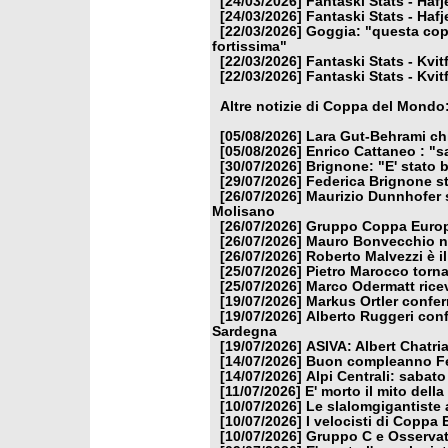
[24/03/2026]
Fantaski Stats - Hafj
[24/03/2026]
Fantaski Stats - Hafj
[22/03/2026]
Goggia: "questa copp
fortissima"
[22/03/2026]
Fantaski Stats - Kvit
[22/03/2026]
Fantaski Stats - Kvit
Altre notizie di Coppa del Mondo
[05/08/2026]
Lara Gut-Behrami chi
[05/08/2026]
Enrico Cattaneo : "s
[30/07/2026]
Brignone: "E' stato b
[29/07/2026]
Federica Brignone st
[26/07/2026]
Maurizio Dunnhofer s
Molisano
[26/07/2026]
Gruppo Coppa Europa
[26/07/2026]
Mauro Bonvecchio nu
[26/07/2026]
Roberto Malvezzi è i
[25/07/2026]
Pietro Marocco torna
[25/07/2026]
Marco Odermatt ricev
[19/07/2026]
Markus Ortler confer
[19/07/2026]
Alberto Ruggeri conf
Sardegna
[19/07/2026]
ASIVA: Albert Chatria
[14/07/2026]
Buon compleanno Fe
[14/07/2026]
Alpi Centrali: sabato
[11/07/2026]
E' morto il mito dell
[10/07/2026]
Le slalomgigantiste a
[10/07/2026]
I velocisti di Coppa
[10/07/2026]
Gruppo C e Osservat