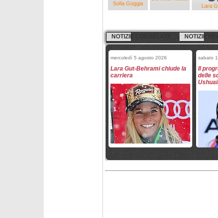
Sofia Goggia
Lara G
NOTIZIE CORRELATE
NOTIZIE RE
mercoledì 5 agosto 2026
sabato 
Lara Gut-Behrami chiude la
Il pro
carriera
delle s
Ushuai
lunedì 11 maggio 2026
martedì
Semplicemente Lara: il
Il Wund
cortometraggio su Lara Gut
stagio