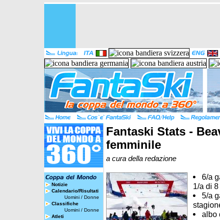
Fantaski Stats - Bea
femminile
a cura della redazione
6/a g
Notizie
1/a di 
Calendario/Risultati
5/a g
Uomini
/
Donne
stagion
Classifiche
Uomini
/
Donne
albo 
Atleti