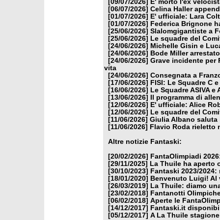
[09/07/2026]
E' morto l'ex veloci
[06/07/2026]
Celina Haller appende
[01/07/2026]
E' ufficiale: Lara Co
[01/07/2026]
Federica Brignone ha
[25/06/2026]
Slalomgigantiste a F
[25/06/2026]
Le squadre del Comit
[24/06/2026]
Michelle Gisin e Luc
[24/06/2026]
Bode Miller arrestat
[24/06/2026]
Grave incidente per 
vita
[24/06/2026]
Consegnata a Franzon
[17/06/2026]
FISI: Le Squadre C e
[16/06/2026]
Le Squadre ASIVA e A
[13/06/2026]
Il programma di alle
[12/06/2026]
E' ufficiale: Alice 
[12/06/2026]
Le squadre del Comit
[11/06/2026]
Giulia Albano saluta
[11/06/2026]
Flavio Roda rieletto 
Altre notizie Fantaski:
[20/02/2026]
FantaOlimpiadi 2026:
[29/11/2025]
La Thuile ha aperto 
[30/10/2023]
Fantaski 2023/2024: 
[18/01/2020]
Benvenuto Luigi! Al v
[26/03/2019]
La Thuile: diamo un
[23/02/2018]
Fantanotti Olimpiche
[06/02/2018]
Aperte le FantaOlimp
[14/12/2017]
Fantaski.it disponib
[05/12/2017]
A La Thuile stagione