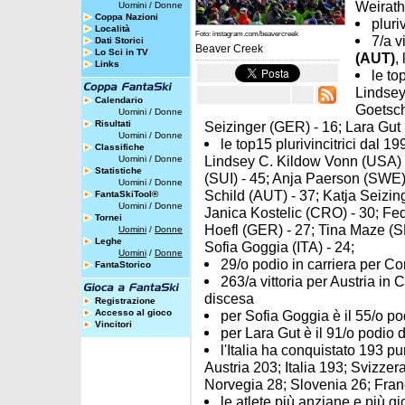
Weirath
Uomini
/
Donne
Coppa Nazioni
pluri
Località
Foto: instagram.com/beavercreek
7/a v
Dati Storici
Beaver Creek
Lo Sci in TV
(AUT)
,
Links
le to
Lindsey
Calendario
Goetsch
Uomini
/
Donne
Risultati
Seizinger (GER) - 16; Lara Gut 
Uomini
/
Donne
le top15 plurivincitrici dal 1
Classifiche
Lindsey C. Kildow Vonn (USA) -
Uomini
/
Donne
Statistiche
(SUI) - 45; Anja Paerson (SWE) 
Uomini
/
Donne
Schild (AUT) - 37; Katja Seizin
FantaSkiTool®
Uomini
/
Donne
Janica Kostelic (CRO) - 30; Fed
Tornei
Hoefl (GER) - 27; Tina Maze (S
Uomini
/
Donne
Leghe
Sofia Goggia (ITA) - 24;
Uomini
/
Donne
29/o podio in carriera per Co
FantaStorico
263/a vittoria per Austria in
discesa
Registrazione
Accesso al gioco
per Sofia Goggia è il 55/o pod
Vincitori
per Lara Gut è il 91/o podio d
l'Italia ha conquistato 193 pu
Austria 203; Italia 193; Svizze
Norvegia 28; Slovenia 26; Fran
le atlete più anziane e più g