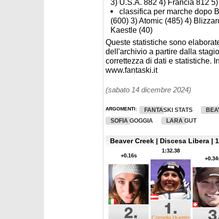
3) U.S.A. 882 4) Francia 812 5) 
classifica per marche dopo 
(600) 3) Atomic (485) 4) Blizzar
Kaestle (40)
Queste statistiche sono elaborate
dell'archivio a partire dalla sta
correttezza di dati e statistiche. I
www.fantaski.it
(sabato 14 dicembre 2024)
ARGOMENTI:
FANTASKI STATS
BEA
SOFIA GOGGIA
LARA GUT
Beaver Creek | Discesa Libera | 1
1:32.38
+0.16s
+0.34
Cornelia Huetter