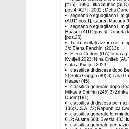
[#15] - 1990 ; Ilka Stuhec (SL
pos.4 [#27] - 2002 ; Delia Durre
segnano o eguagliano il migli
(AUT)[pos.1], Lauren Macuga (
segnano o eguagliano il migli
Haaser (AUT)[pos.5], Roberta 
[pos.25],
Tutti i risultati azzurri nella
3/o Elena Fanchini (2013);
Elena Curtoni (ITA) torna a pu
Kvitfjell 2023; Nina Ortlieb (AUT
stata a Kvitfjell 2023;
classifica di discesa dopo Be
2) Sofia Goggia (80) 3) Lara Gu
Haaser (45)
classifica generale dopo Bea
Mikaela Shiffrin (245) 3) Zrinka
Duerr (181)
classifica di discesa per nazi
136; U.S.A. 72; Repubblica Ce
classifica generale femminile
612; Austria 608; Svezia 433; It
classifica generale per nazi