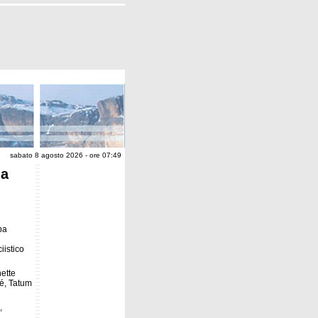
sabato 8 agosto 2026 - ore 07:49
ia
pa
iistico
nette
é, Tatum
,