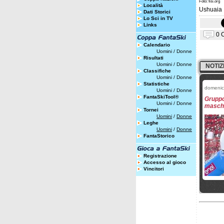
Foto: fisi.org
Località
Ushuaia
Dati Storici
Lo Sci in TV
Links
0 
Calendario
Uomini
/
Donne
Risultati
Uomini
/
Donne
NOTIZ
Classifiche
Uomini
/
Donne
Statistiche
domenic
Uomini
/
Donne
FantaSkiTool®
Grupp
Uomini
/
Donne
maschi
Tornei
Uomini
/
Donne
Leghe
Uomini
/
Donne
FantaStorico
Registrazione
Accesso al gioco
Vincitori
venerdì 
Gruppo
raduno