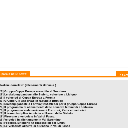
dì 10 giugno 2026
martedì 9 giugno 2026
venerdì 27 marzo 2026
gramma sudamericano
Il team discipline tecniche al
Pirovano e velociste in
zoni, Paris e i
Passo dello Stelvio
Fassa
ti
 parola nelle news:
Notizie correlate: (allenamenti Ushuaia )
26]
Gruppo Coppa Europa maschile al Sestriere
26]
Le slalomgigantiste allo Stelvio, velociste a Livigno
26]
I velocisti di Coppa Europa a Formia
26]
Gruppo C e Osservati in raduno a Brunico
26]
Slalomgigantiste a Formia; test atletici per il gruppo Coppa Europa
26]
Il programma di allenamento delle squadre femminili a Ushuaia
26]
Il programma sudamericano di Franzoni, Paris e i velocisti
26]
Il team discipline tecniche al Passo dello Stelvio
26]
Pirovano e velociste in Val di Fassa
26]
Velocisti in allenamento in Val Sarentino
26]
Federica Brignone ha rimesso gli sci lunghi
26]
Le velociste azzurre si allenano in Val di Fassa