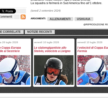
La squadra si fermerà in Sud America fino all’1 ottobre.
(lunedì 2 settembre 2024)
Commenti
ARGOMENTI:
ALLENAMENTI
USHUAIA
@RIPRODUZIONE RI
IE CORRELATE
NOTIZIE RECENTI
a 26 luglio 2026
venerdì 10 luglio 2026
venerdì 10 luglio 2026
o Coppa Europa
Le slalomgigantiste allo
I velocisti di Coppa E
le al Sestriere
Stelvio, velociste a Livigno
Formia
10 luglio 2026
giovedì 25 giugno 2026
sabato 13 giugno 2026
 C e Osservati in
Slalomgigantiste a Formia;
Il programma di allen
 a Brunico
test atletici per il gruppo
delle squadre femminil
Coppa Europa
Ushuaia