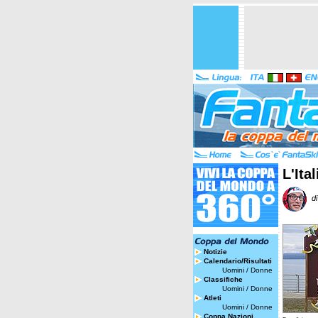
L'Ita
di 
Notizie
Calendario/Risultati
Uomini
/
Donne
Classifiche
Uomini
/
Donne
Atleti
Uomini
/
Donne
Coppa Nazioni