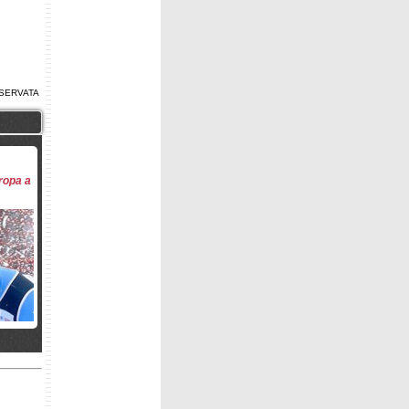
SERVATA
uropa a
amento
i a