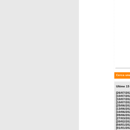
mercole
Il pro
di Fran
velocis
Cerca una
Ultime 15 
[26/07/20
[10/07/20
[10/07/20
[10/07/20
[25/06/20
[13/06/20
[10/06/20
[09/06/20
[27/03/20
[20/02/20
[04/01/20
[01/01/20