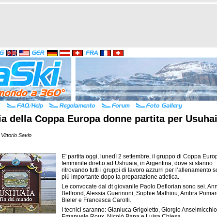
lia della Coppa Europa donne partita per Usuha
Vittorio Savio
E' partita oggi, lunedì 2 settembre, il gruppo di Coppa Euro
femminile diretto ad Ushuaia, in Argentina, dove si stanno
ritrovando tutti i gruppi di lavoro azzurri per l’allenamento sc
più importante dopo la preparazione atletica.
Le convocate dal dt giovanile Paolo Deflorian sono sei. An
Belfrond, Alessia Guerinoni, Sophie Mathiou, Ambra Pomar
Bieler e Francesca Carolli.
I tecnici saranno: Gianluca Grigoletto, Giorgio Anselmicchio
Emanuele Roux, Nicolò Papa e Luisa Chiesa.