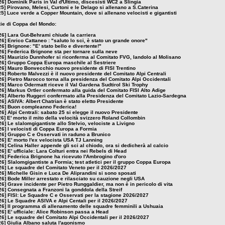
26]
Dominik Paris in Val d'Ultimo, discesisti WC2 a Slingia
25]
Pirovano, Melesi, Curtoni e le Delago si allenano a S.Caterina
25]
Luce verde a Copper Mountain, dove si allenano velocisti e gigantisti
izie di Coppa del Mondo:
26]
Lara Gut-Behrami chiude la carriera
26]
Enrico Cattaneo : "saluto lo sci, è stato un grande onore"
26]
Brignone: "E' stato bello e divertente!"
26]
Federica Brignone sta per tornare sulla neve
26]
Maurizio Dunnhofer si riconferma al Comitato FVG, Iandolo al Molisano
26]
Gruppo Coppa Europa maschile al Sestriere
26]
Mauro Bonvecchio nuovo presidente di FISI Trentino
26]
Roberto Malvezzi è il nuovo presidente del Comitato Alpi Centrali
26]
Pietro Marocco torna alla presidenza del Comitato Alpi Occidentali
26]
Marco Odermatt riceve il Val Gardena Sudtirol Ski Trophy
26]
Markus Ortler confermato alla guida del Comitato FISI Alto Adige
26]
Alberto Ruggeri confermato alla Presidenza del Comitato Lazio-Sardegna
26]
ASIVA: Albert Chatrian è stato eletto Presidente
26]
Buon compleanno Federica!
26]
Alpi Centrali: sabato 25 si elegge il nuovo Presidente
26]
E' morto il mito della velocità svizzero Roland Collombin
26]
Le slalomgigantiste allo Stelvio, velociste a Livigno
26]
I velocisti di Coppa Europa a Formia
26]
Gruppo C e Osservati in raduno a Brunico
26]
E' morto l'ex velocista USA TJ Lanning
26]
Celina Haller appende gli sci al chiodo, ora si dedicherà al calcio
26]
E' ufficiale: Lara Colturi entra nei Rebels di Head
26]
Federica Brignone ha ricevuto l'Ambrogino d'oro
26]
Slalomgigantiste a Formia; test atletici per il gruppo Coppa Europa
26]
Le squadre del Comitato Veneto per il 2026/2027
26]
Michelle Gisin e Luca De Aliprandini si sono sposati
26]
Bode Miller arrestato e rilasciato su cauzione negli USA
26]
Grave incidente per Pietro Runggaldier, ma non è in pericolo di vita
26]
Consegnata a Franzoni la gonddola della Streif
26]
FISI: Le Squadre C e Osservati per la stagione 2026/2027
26]
Le Squadre ASIVA e Alpi Centali per il 2026/2027
26]
Il programma di allenamento delle squadre femminili a Ushuaia
26]
E' ufficiale: Alice Robinson passa a Head
26]
Le squadre del Comitato Alpi Occidentali per il 2026/2027
26]
Giulia Albano saluta l'agonismo