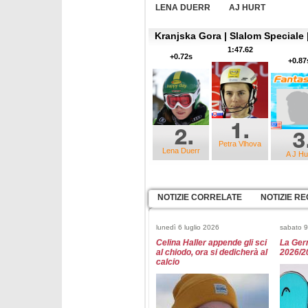
LENA DUERR
AJ HURT
Kranjska Gora | Slalom Speciale |
1:47.62
+0.72s
+0.87
Petra Vlhova
Lena Duerr
A J Hu
NOTIZIE CORRELATE
NOTIZIE RE
lunedì 6 luglio 2026
sabato 
Celina Haller appende gli sci
La Ger
al chiodo, ora si dedicherà al
2026/2
calcio