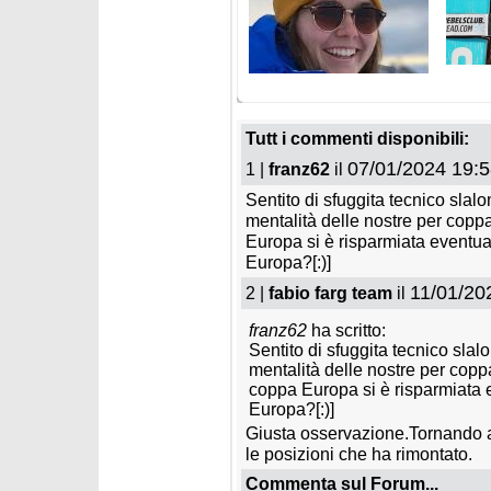
mercoledì 25 marzo 2026
mercole
Grenier vince l'ultimo
Meillar
gigante.Shiffrin 6 Coppe
slalom,
Tutt i commenti disponibili:
come Moser-Proell
Coppa d
07/01/2024 19:5
1 |
franz62
il
Sentito di sfuggita tecnico sla
mentalità delle nostre per copp
Europa si è risparmiata eventu
Europa?[:)]
11/01/20
2 |
fabio farg team
il
martedì 24 marzo 2026
martedì
franz62
ha scritto:
Shiffrin vince anche l'ultimo
Pinhei
Sentito di sfuggita tecnico sla
slalom e fa 110. Splendida
l'ultim
Trocker in top10
coppa 
mentalità delle nostre per copp
coppa Europa si è risparmiata 
Europa?[:)]
Giusta osservazione.Tornando al
le posizioni che ha rimontato.
Commenta sul Forum...