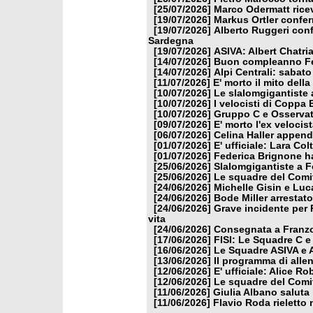
[25/07/2026]
Marco Odermatt ricev
[19/07/2026]
Markus Ortler confer
[19/07/2026]
Alberto Ruggeri conf
Sardegna
[19/07/2026]
ASIVA: Albert Chatria
[14/07/2026]
Buon compleanno Fe
[14/07/2026]
Alpi Centrali: sabato
[11/07/2026]
E' morto il mito dell
[10/07/2026]
Le slalomgigantiste a
[10/07/2026]
I velocisti di Coppa
[10/07/2026]
Gruppo C e Osservat
[09/07/2026]
E' morto l'ex veloci
[06/07/2026]
Celina Haller appende
[01/07/2026]
E' ufficiale: Lara Co
[01/07/2026]
Federica Brignone ha
[25/06/2026]
Slalomgigantiste a F
[25/06/2026]
Le squadre del Comit
[24/06/2026]
Michelle Gisin e Luc
[24/06/2026]
Bode Miller arrestat
[24/06/2026]
Grave incidente per 
vita
[24/06/2026]
Consegnata a Franzon
[17/06/2026]
FISI: Le Squadre C e
[16/06/2026]
Le Squadre ASIVA e A
[13/06/2026]
Il programma di alle
[12/06/2026]
E' ufficiale: Alice 
[12/06/2026]
Le squadre del Comit
[11/06/2026]
Giulia Albano saluta
[11/06/2026]
Flavio Roda rieletto 