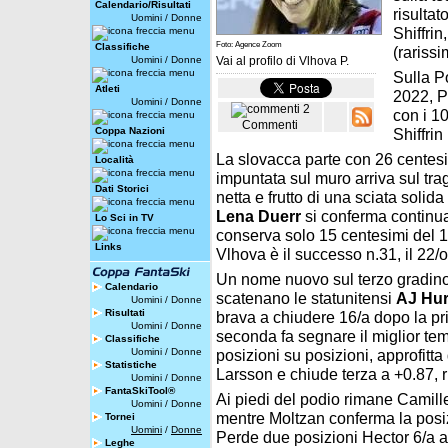
Calendario/Risultati
risultat
Uomini
/
Donne
Shiffri
Foto: Agence Zoom
Classifiche
(rarissi
Uomini
/
Donne
Vai al profilo di
Vlhova P.
Sulla P
Atleti
2022, P
Uomini
/
Donne
2
con i 1
Commenti
Coppa Nazioni
Shiffrin
La slovacca parte con 26 centesi
Località
impuntata sul muro arriva sul tra
Dati Storici
netta e frutto di una sciata solida 
Lena Duerr
si conferma continua 
Lo Sci in TV
conserva solo 15 centesimi del 1
Links
Vlhova è il successo n.31, il 22/o 
Un nome nuovo sul terzo gradino 
Calendario
scatenano le statunitensi
AJ Hur
Uomini
/
Donne
Risultati
brava a chiudere 16/a dopo la pr
Uomini
/
Donne
seconda fa segnare il miglior te
Classifiche
Uomini
/
Donne
posizioni su posizioni, approfitt
Statistiche
Larsson e chiude terza a +0.87, 
Uomini
/
Donne
FantaSkiTool®
Ai piedi del podio rimane Camille
Uomini
/
Donne
mentre Moltzan conferma la posi
Tornei
Uomini
/
Donne
Perde due posizioni Hector 6/a a
Leghe