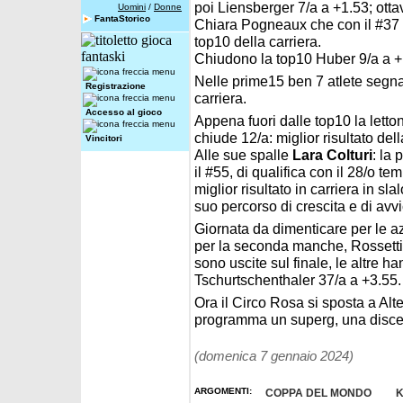
poi Liensberger 7/a a +1.53; ott
Uomini
/
Donne
FantaStorico
Chiara Pogneaux che con il #37 r
top10 della carriera.
Chiudono la top10 Huber 9/a a +1
Nelle prime15 ben 7 atlete segnan
Registrazione
carriera.
Accesso al gioco
Appena fuori dalle top10 la lett
chiude 12/a: miglior risultato dell
Vincitori
Alle sue spalle
Lara Colturi
: la
il #55, di qualifica con il 28/o te
miglior risultato in carriera in sl
suo percorso di crescita e di avv
Giornata da dimenticare per le az
per la seconda manche, Rossett
sono uscite sul finale, le altre h
Tschurtschenthaler 37/a a +3.55.
Ora il Circo Rosa si sposta a Al
programma un superg, una disce
(domenica 7 gennaio 2024)
ARGOMENTI:
COPPA DEL MONDO