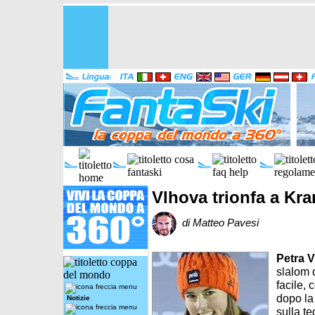
Vlhova trionfa a Kra
di Matteo Pavesi
Petra 
slalom 
facile,
dopo la
Notizie
sulla t