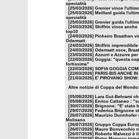
specialità
[25/03/2026]
Grenier vince l'ulti
[25/03/2026]
Meillard guida l'ulti
specialità
[25/03/2026]
Grenier guida l'ulti
[24/03/2026]
Shiffrin vince anche 
top10
[24/03/2026]
Pinheiro Braathen vi
Odermatt
[24/03/2026]
Shiffrin imprendibile
[24/03/2026]
Odermatt esce, Braat
[23/03/2026]
Azzurri e Azzurre per 
[22/03/2026]
Goggia: "questa copp
fortissima"
[22/03/2026]
SOFIA GOGGIA COME
[22/03/2026]
PARIS-BIS ANCHE I
[21/03/2026]
E' PIROVANO SHOW:
Altre notizie di Coppa del Mondo
[05/08/2026]
Lara Gut-Behrami chi
[05/08/2026]
Enrico Cattaneo : "s
[30/07/2026]
Brignone: "E' stato b
[29/07/2026]
Federica Brignone st
[26/07/2026]
Maurizio Dunnhofer s
Molisano
[26/07/2026]
Gruppo Coppa Europa
[26/07/2026]
Mauro Bonvecchio nu
[26/07/2026]
Roberto Malvezzi è i
[25/07/2026]
Pietro Marocco torna