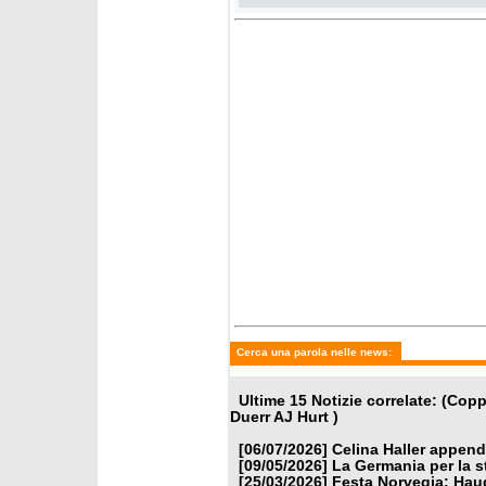
Cerca una parola nelle news:
Ultime 15 Notizie correlate: (Co
Duerr AJ Hurt )
[06/07/2026]
Celina Haller appende
[09/05/2026]
La Germania per la 
[25/03/2026]
Festa Norvegia: Haug