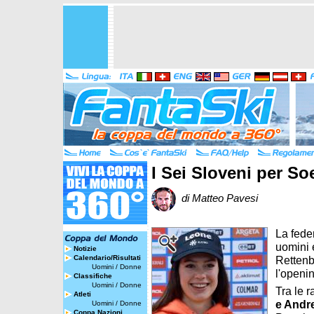
I Sei Sloveni per So
di Matteo Pavesi
La feder
uomini 
Notizie
Calendario/Risultati
Rettenb
Uomini
/
Donne
l'openi
Classifiche
Uomini
/
Donne
Tra le 
Atleti
e Andre
Uomini
/
Donne
Coppa Nazioni