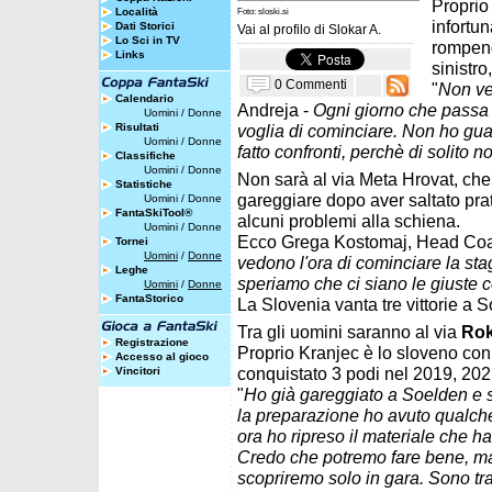
Proprio 
Località
Foto: sloski.si
infortu
Dati Storici
Vai al profilo di
Slokar A.
Lo Sci in TV
rompend
Links
sinistro
0 Commenti
"
Non ved
Calendario
Andreja -
Ogni giorno che passa 
Uomini
/
Donne
Risultati
voglia di cominciare. Non ho gua
Uomini
/
Donne
fatto confronti, perchè di solito
Classifiche
Uomini
/
Donne
Non sarà al via Meta Hrovat, che 
Statistiche
gareggiare dopo aver saltato prat
Uomini
/
Donne
FantaSkiTool®
alcuni problemi alla schiena.
Uomini
/
Donne
Ecco Grega Kostomaj, Head Coac
Tornei
Uomini
/
Donne
vedono l'ora di cominciare la sta
Leghe
speriamo che ci siano le giuste c
Uomini
/
Donne
FantaStorico
La Slovenia vanta tre vittorie a 
Tra gli uomini saranno al via
Rok
Registrazione
Proprio Kranjec è lo sloveno con 
Accesso al gioco
conquistato 3 podi nel 2019, 202
Vincitori
"
Ho già gareggiato a Soelden e 
la preparazione ho avuto qualche 
ora ho ripreso il materiale che h
Credo che potremo fare bene, ma a
scopriremo solo in gara. Sono tr