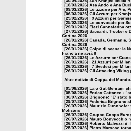
[30/04/2026]
Zan Kranjec lascia 
[18/03/2026]
Asa Ando e Ana Buci
[09/03/2026]
Le azzurre per Are, P
[06/03/2026]
Gli Azzurri per Kranj
[25/02/2026]
I 9 Azzurri per Garm
[25/02/2026]
Le convocate per So
[29/01/2026]
Elezi Cannaferina ot
[27/01/2026]
Saccardi, Trocker e 
Cortina 2026
[26/01/2026]
Canada, Germania, Sl
Cortina 2026
[26/01/2026]
Colpo di scena: la N
Francia ne avrà 8
[26/01/2026]
Le Azzurre per Crans
[26/01/2026]
I 21 Azzurri per Mila
[26/01/2026]
I 7 Svedesi per Mila
[26/01/2026]
Gli Attacking Viking
Altre notizie di Coppa del Mondo
[05/08/2026]
Lara Gut-Behrami chi
[05/08/2026]
Enrico Cattaneo : "s
[30/07/2026]
Brignone: "E' stato b
[29/07/2026]
Federica Brignone st
[26/07/2026]
Maurizio Dunnhofer s
Molisano
[26/07/2026]
Gruppo Coppa Europa
[26/07/2026]
Mauro Bonvecchio nu
[26/07/2026]
Roberto Malvezzi è i
[25/07/2026]
Pietro Marocco torna