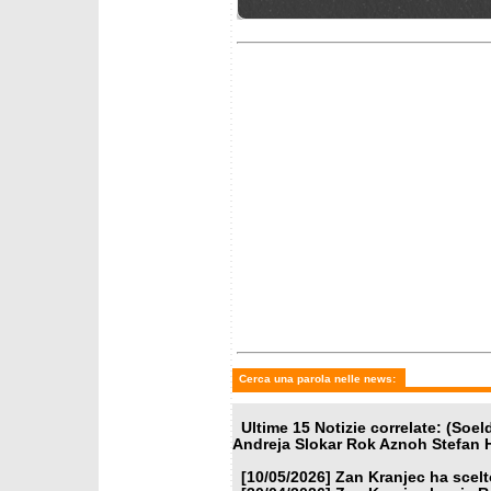
lunedì 9 marzo 2026
venerdì 
Le azzurre per Are, Pirovano
Gli Azz
torna in gigante
Gora
mercoledì 25 febbraio 2026
giovedì 
Le convocate per Soldeu:
Elezi C
Brignone c'è
convoc
Cerca una parola nelle news:
Ultime 15 Notizie correlate: (So
Andreja Slokar Rok Aznoh Stefan H
[10/05/2026]
Zan Kranjec ha scelt