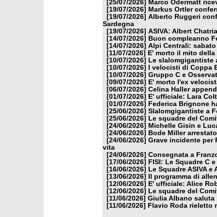
[25/07/2026]
Marco Odermatt ricev
[19/07/2026]
Markus Ortler confer
[19/07/2026]
Alberto Ruggeri conf
Sardegna
[19/07/2026]
ASIVA: Albert Chatria
[14/07/2026]
Buon compleanno Fe
[14/07/2026]
Alpi Centrali: sabato
[11/07/2026]
E' morto il mito dell
[10/07/2026]
Le slalomgigantiste a
[10/07/2026]
I velocisti di Coppa
[10/07/2026]
Gruppo C e Osservat
[09/07/2026]
E' morto l'ex veloci
[06/07/2026]
Celina Haller appende
[01/07/2026]
E' ufficiale: Lara Co
[01/07/2026]
Federica Brignone ha
[25/06/2026]
Slalomgigantiste a F
[25/06/2026]
Le squadre del Comit
[24/06/2026]
Michelle Gisin e Luc
[24/06/2026]
Bode Miller arrestat
[24/06/2026]
Grave incidente per 
vita
[24/06/2026]
Consegnata a Franzon
[17/06/2026]
FISI: Le Squadre C e
[16/06/2026]
Le Squadre ASIVA e A
[13/06/2026]
Il programma di alle
[12/06/2026]
E' ufficiale: Alice 
[12/06/2026]
Le squadre del Comit
[11/06/2026]
Giulia Albano saluta
[11/06/2026]
Flavio Roda rieletto 