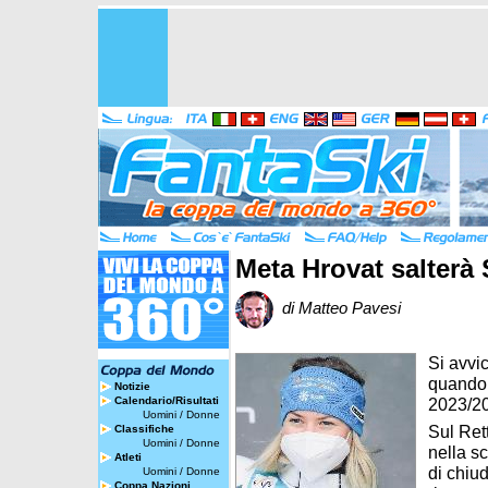
Meta Hrovat salterà
di Matteo Pavesi
Si avvi
quando 
Notizie
Calendario/Risultati
2023/20
Uomini
/
Donne
Sul Ret
Classifiche
Uomini
/
Donne
nella s
Atleti
di chiud
Uomini
/
Donne
Coppa Nazioni