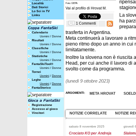
ripensa
Località
Foto: GEPA
stagion
Dati Storici
Vai al profilo di
Hrovat M.
Lo Sci in TV
La slov
Links
ha parz
1 Commenti
prepara
trasferta in Argentina.
Calendario
Uomini
/
Donne
Meta continuerà a lavorare a ritm
Risultati
pieno ritmo dopo un anno in cui 
Uomini
/
Donne
Classifiche
limitatamente.
Uomini
/
Donne
Statistiche
Inoltre la slovena non è riuscita
Uomini
/
Donne
Head, per cui anche il lavoro di 
FantaSkiTool®
svolto come da programma.
Uomini
/
Donne
Tornei
Uomini
/
Donne
Leghe
(lunedì 9 ottobre 2023)
Uomini
/
Donne
FantaStorico
ARGOMENTI:
META HROVAT
SOEL
Registrazione
Accesso al gioco
Vincitori
NOTIZIE CORRELATE
NOTIZIE RE
sabato 8 novembre 2025
giovedì
Crociato KO per Andreja
Slalomi