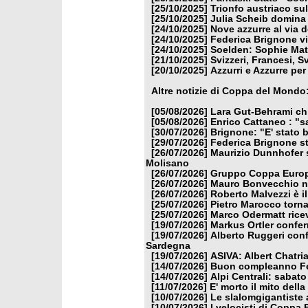
[25/10/2025]
Trionfo austriaco sul
[25/10/2025]
Julia Scheib domina
[24/10/2025]
Nove azzurre al via 
[24/10/2025]
Federica Brignone vi
[24/10/2025]
Soelden: Sophie Mat
[21/10/2025]
Svizzeri, Francesi, 
[20/10/2025]
Azzurri e Azzurre per
Altre notizie di Coppa del Mondo
[05/08/2026]
Lara Gut-Behrami chi
[05/08/2026]
Enrico Cattaneo : "s
[30/07/2026]
Brignone: "E' stato b
[29/07/2026]
Federica Brignone st
[26/07/2026]
Maurizio Dunnhofer s
Molisano
[26/07/2026]
Gruppo Coppa Europa
[26/07/2026]
Mauro Bonvecchio nu
[26/07/2026]
Roberto Malvezzi è i
[25/07/2026]
Pietro Marocco torna
[25/07/2026]
Marco Odermatt ricev
[19/07/2026]
Markus Ortler confer
[19/07/2026]
Alberto Ruggeri conf
Sardegna
[19/07/2026]
ASIVA: Albert Chatria
[14/07/2026]
Buon compleanno Fe
[14/07/2026]
Alpi Centrali: sabato
[11/07/2026]
E' morto il mito dell
[10/07/2026]
Le slalomgigantiste a
[10/07/2026]
I velocisti di Coppa