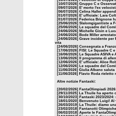
[10/07/2026]
Gruppo C e Osservat
[09/07/2026]
E' morto l'ex veloci
[06/07/2026]
Celina Haller appende
[01/07/2026]
E' ufficiale: Lara Co
[01/07/2026]
Federica Brignone ha
[25/06/2026]
Slalomgigantiste a F
[25/06/2026]
Le squadre del Comit
[24/06/2026]
Michelle Gisin e Luc
[24/06/2026]
Bode Miller arrestat
[24/06/2026]
Grave incidente per 
vita
[24/06/2026]
Consegnata a Franzon
[17/06/2026]
FISI: Le Squadre C e
[16/06/2026]
Le Squadre ASIVA e A
[13/06/2026]
Il programma di alle
[12/06/2026]
E' ufficiale: Alice 
[12/06/2026]
Le squadre del Comit
[11/06/2026]
Giulia Albano saluta
[11/06/2026]
Flavio Roda rieletto 
Altre notizie Fantaski:
[20/02/2026]
FantaOlimpiadi 2026:
[29/11/2025]
La Thuile ha aperto 
[30/10/2023]
Fantaski 2023/2024: 
[18/01/2020]
Benvenuto Luigi! Al v
[26/03/2019]
La Thuile: diamo un
[23/02/2018]
Fantanotti Olimpiche
[06/02/2018]
Aperte le FantaOlimp