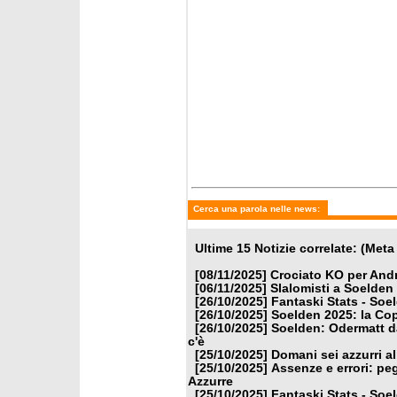
Cerca una parola nelle news:
Ultime 15 Notizie correlate: (Met
[08/11/2025]
Crociato KO per Andr
[06/11/2025]
Slalomisti a Soelden
[26/10/2025]
Fantaski Stats - Soe
[26/10/2025]
Soelden 2025: la Cop
[26/10/2025]
Soelden: Odermatt d
c'è
[25/10/2025]
Domani sei azzurri a
[25/10/2025]
Assenze e errori: peg
Azzurre
[25/10/2025]
Fantaski Stats - Soe