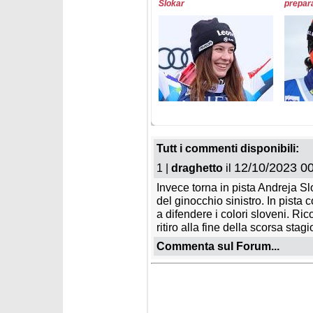
Slokar
prepara
domenica 26 ottobre 2025
domenica
Soelden 2025: la Coppa
Soelde
riparte nel segno di
tutti d
Tutt i commenti disponibili:
Odermatt, Vinatzer 8/o
manche
12/10/2023 00
1 |
draghetto
il
Invece torna in pista Andreja Sl
del ginocchio sinistro. In pista
a difendere i colori sloveni. R
ritiro alla fine della scorsa stag
Commenta sul Forum...
sabato 25 ottobre 2025
sabato 2
Assenze e errori: peggior
Fantask
risultato di sempre a
2025 - 
Soelden per le Azzurre