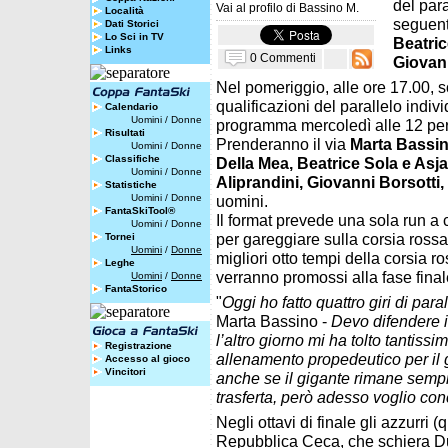
del para
Vai al profilo di
Bassino M.
Località
seguenti
Dati Storici
Lo Sci in TV
Beatric
Links
0 Commenti
Giovann
Nel pomeriggio, alle ore 17.00, 
qualificazioni del parallelo indi
Calendario
Uomini
/
Donne
programma mercoledì alle 12 per
Risultati
Prenderanno il via
Marta Bassi
Uomini
/
Donne
Classifiche
Della Mea, Beatrice Sola e Asj
Uomini
/
Donne
Aliprandini, Giovanni Borsotti,
Statistiche
Uomini
/
Donne
uomini.
FantaSkiTool®
Il format prevede una sola run a c
Uomini
/
Donne
per gareggiare sulla corsia rossa
Tornei
Uomini
/
Donne
migliori otto tempi della corsia ro
Leghe
verranno promossi alla fase final
Uomini
/
Donne
FantaStorico
"
Oggi ho fatto quattro giri di para
Marta Bassino -
Devo difendere i
l’altro giorno mi ha tolto tantis
Registrazione
allenamento propedeutico per il 
Accesso al gioco
Vincitori
anche se il gigante rimane sempre
trasferta, però adesso voglio co
Negli ottavi di finale gli azzurri 
Repubblica Ceca, che schiera D