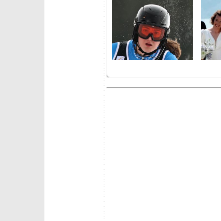
martedì 9 giugno 2026
venerdì
Il team discipline tecniche al
Le squa
Passo dello Stelvio
per st
mercoledì 27 maggio 2026
venerdì 
Marta Bassino: "sono molto
Assolut
contenta di come procede il
Campion
recupero"