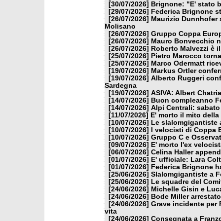
[30/07/2026]
Brignone: "E' stato b
[29/07/2026]
Federica Brignone st
[26/07/2026]
Maurizio Dunnhofer s
Molisano
[26/07/2026]
Gruppo Coppa Europa
[26/07/2026]
Mauro Bonvecchio nu
[26/07/2026]
Roberto Malvezzi è i
[25/07/2026]
Pietro Marocco torna
[25/07/2026]
Marco Odermatt ricev
[19/07/2026]
Markus Ortler confer
[19/07/2026]
Alberto Ruggeri conf
Sardegna
[19/07/2026]
ASIVA: Albert Chatria
[14/07/2026]
Buon compleanno Fe
[14/07/2026]
Alpi Centrali: sabato
[11/07/2026]
E' morto il mito dell
[10/07/2026]
Le slalomgigantiste a
[10/07/2026]
I velocisti di Coppa
[10/07/2026]
Gruppo C e Osservat
[09/07/2026]
E' morto l'ex veloci
[06/07/2026]
Celina Haller appende
[01/07/2026]
E' ufficiale: Lara Co
[01/07/2026]
Federica Brignone ha
[25/06/2026]
Slalomgigantiste a F
[25/06/2026]
Le squadre del Comit
[24/06/2026]
Michelle Gisin e Luc
[24/06/2026]
Bode Miller arrestat
[24/06/2026]
Grave incidente per 
vita
[24/06/2026]
Consegnata a Franzon