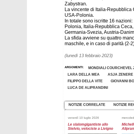
Zabystran.
La vincente di Italia-Repubblica 
USA-Polonia.
In totale sono iscritte 16 nazio
Polonia, Italia-Repubblica Ceca,
Germania-Svezia, Austria-Danim
La sfida avviene su quattro man
maschile, e in caso di parità (2-
(lunedì 13 febbraio 2023)
ARGOMENTI:
MONDIALI COURCHEVEL 
LARA DELLA MEA
ASJA ZENERE
FILIPPO DELLA VITE
GIOVANNI B
LUCA DE ALIPRANDINI
NOTIZIE CORRELATE
NOTIZIE RE
venerdì 10 luglio 2026
mercoled
Le slalomgigantiste allo
Michell
Stelvio, velociste a Livigno
Alipran