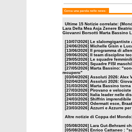
Cerca una parola nelle news:
Ultime 15 Notizie correlate: (Mon
Lara Della Mea Asja Zenere Beatrice
Giovanni Borsotti Marta Bassino L
[10/07/2026]
Le slalomgigantiste a
[24/06/2026]
Michelle Gisin e Luc
[13/06/2026]
Il programma di alle
[09/06/2026]
Il team discipline te
[29/05/2026]
Le squadre femminili
[29/05/2026]
Squadre FISI maschi
[27/05/2026]
Marta Bassino: "son
recupero"
[03/04/2026]
Assoluti 2026: Alex 
[02/04/2026]
Assoluti 2026: Giova
[31/03/2026]
Marta Bassino torna
[27/03/2026]
Pirovano e velociste 
[26/03/2026]
Italia leader nelle di
[24/03/2026]
Shiffrin imprendibile
[24/03/2026]
Odermatt esce, Braat
[23/03/2026]
Azzurri e Azzurre per 
Altre notizie di Coppa del Mondo
[05/08/2026]
Lara Gut-Behrami chi
[05/08/2026]
Enrico Cattaneo : "s