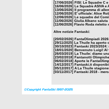
[17/06/2026]
FISI: Le Squadre C e
[16/06/2026]
Le Squadre ASIVA e A
[13/06/2026]
Il programma di alle
[12/06/2026]
E' ufficiale: Alice 
[12/06/2026]
Le squadre del Comit
[11/06/2026]
Giulia Albano saluta
[11/06/2026]
Flavio Roda rieletto 
Altre notizie Fantaski:
[20/02/2026]
FantaOlimpiadi 2026:
[29/11/2025]
La Thuile ha aperto 
[30/10/2023]
Fantaski 2023/2024: 
[18/01/2020]
Benvenuto Luigi! Al v
[26/03/2019]
La Thuile: diamo un
[23/02/2018]
Fantanotti Olimpiche
[06/02/2018]
Aperte le FantaOlimp
[14/12/2017]
Fantaski.it disponib
[05/12/2017]
A La Thuile stagione
[03/11/2017]
Fantaski 2018 - merc