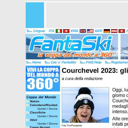
Courchevel 2023: gli 
a cura della redazione
Oggi, l
giorno d
Courche
Notizie
Calendario/Risultati
medagli
Uomini
/
Donne
intenso
Classifiche
Uomini
/
Donne
Alle ore
Atleti
infatti 
Uomini
/
Donne
Foto: Fisi/Pentaphoto
Coppa Nazioni