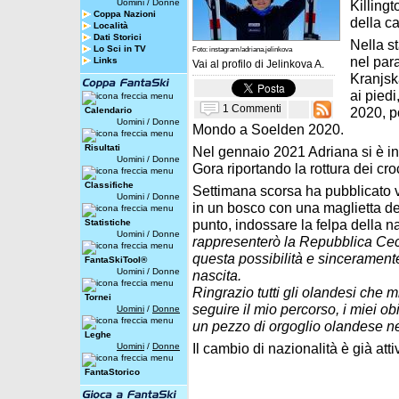
Uomini
/
Donne
Killingt
Coppa Nazioni
della ca
Località
Dati Storici
Nella s
Lo Sci in TV
Foto: instagram/adriana.jelinkova
nel para
Links
Vai al profilo di
Jelinkova A.
Kranjska
ai piedi
1 Commenti
2020, p
Calendario
Uomini
/
Donne
Mondo a Soelden 2020.
Risultati
Nel gennaio 2021 Adriana si è in
Uomini
/
Donne
Gora riportando la rottura dei croc
Classifiche
Settimana scorsa ha pubblicato v
Uomini
/
Donne
in un bosco con una maglietta de
punto, indossare la felpa della n
Statistiche
Uomini
/
Donne
rappresenterò la Repubblica Ceca
questa possibilità e sinceramente
FantaSkiTool®
Uomini
/
Donne
nascita.
Ringrazio tutti gli olandesi che
Tornei
seguire il mio percorso, i miei ob
Uomini
/
Donne
un pezzo di orgoglio olandese ne
Leghe
Il cambio di nazionalità è già atti
Uomini
/
Donne
FantaStorico