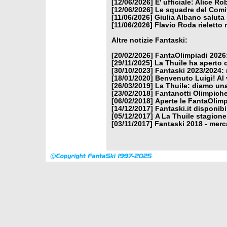
[12/06/2026]
E' ufficiale: Alice 
[12/06/2026]
Le squadre del Comit
[11/06/2026]
Giulia Albano saluta
[11/06/2026]
Flavio Roda rieletto 
Altre notizie Fantaski:
[20/02/2026]
FantaOlimpiadi 2026:
[29/11/2025]
La Thuile ha aperto 
[30/10/2023]
Fantaski 2023/2024: 
[18/01/2020]
Benvenuto Luigi! Al v
[26/03/2019]
La Thuile: diamo un
[23/02/2018]
Fantanotti Olimpiche
[06/02/2018]
Aperte le FantaOlimp
[14/12/2017]
Fantaski.it disponib
[05/12/2017]
A La Thuile stagione
[03/11/2017]
Fantaski 2018 - merc