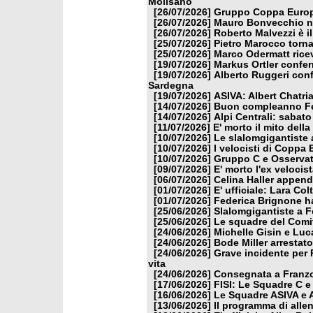
Molisano
[26/07/2026]
Gruppo Coppa Europa
[26/07/2026]
Mauro Bonvecchio nu
[26/07/2026]
Roberto Malvezzi è i
[25/07/2026]
Pietro Marocco torna
[25/07/2026]
Marco Odermatt ricev
[19/07/2026]
Markus Ortler confer
[19/07/2026]
Alberto Ruggeri conf
Sardegna
[19/07/2026]
ASIVA: Albert Chatria
[14/07/2026]
Buon compleanno Fe
[14/07/2026]
Alpi Centrali: sabato
[11/07/2026]
E' morto il mito dell
[10/07/2026]
Le slalomgigantiste a
[10/07/2026]
I velocisti di Coppa
[10/07/2026]
Gruppo C e Osservat
[09/07/2026]
E' morto l'ex veloci
[06/07/2026]
Celina Haller appende
[01/07/2026]
E' ufficiale: Lara Co
[01/07/2026]
Federica Brignone ha
[25/06/2026]
Slalomgigantiste a F
[25/06/2026]
Le squadre del Comit
[24/06/2026]
Michelle Gisin e Luc
[24/06/2026]
Bode Miller arrestat
[24/06/2026]
Grave incidente per 
vita
[24/06/2026]
Consegnata a Franzon
[17/06/2026]
FISI: Le Squadre C e
[16/06/2026]
Le Squadre ASIVA e A
[13/06/2026]
Il programma di alle