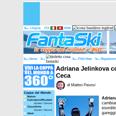
Adriana Jelinkova c
Ceca
di Matteo Pavesi
Notizie
Adrian
Calendario/Risultati
cambiar
Uomini
/
Donne
Classifiche
esordit
Uomini
/
Donne
gareggia
Atleti