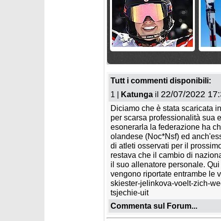
sabato 4 giugno 2022
sabato 
Luisa Bertani passa alla
La Ger
Bulgaria
uffici
Tutt i commenti disponibili:
22/07/2022 17:
1 |
Katunga
il
Diciamo che è stata scaricata 
per scarsa professionalità sua e
esonerarla la federazione ha chi
olandese (Noc*Nsf) ed anch'ess
di atleti osservati per il pross
restava che il cambio di nazion
martedì 7 giugno 2011
venerdì 
il suo allenatore personale. Qui
Nuovo stop per Bernard
Bernar
vengono riportate entrambe le ve
Vajdic
la Mol
skiester-jelinkova-voelt-zich-w
tsjechie-uit
Commenta sul Forum...