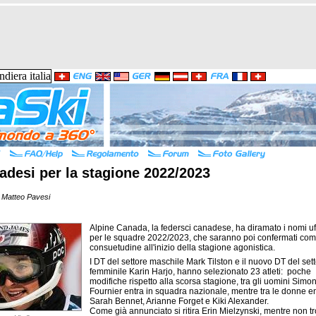
adesi per la stagione 2022/2023
 Matteo Pavesi
Alpine Canada, la federsci canadese, ha diramato i nomi uff
per le squadre 2022/2023, che saranno poi confermati com
consuetudine all'inizio della stagione agonistica.
I DT del settore maschile Mark Tilston e il nuovo DT del set
femminile Karin Harjo, hanno selezionato 23 atleti: poche
modifiche rispetto alla scorsa stagione, tra gli uomini Simo
Fournier entra in squadra nazionale, mentre tra le donne e
Sarah Bennet, Arianne Forget e Kiki Alexander.
Come già annunciato si ritira Erin Mielzynski, mentre non t