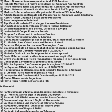
26]
Mauro Bonvecchio nuovo presidente di FISI Trentino
26]
Roberto Malvezzi è il nuovo presidente del Comitato Alpi Centrali
26]
Pietro Marocco torna alla presidenza del Comitato Alpi Occidentali
26]
Marco Odermatt riceve il Val Gardena Sudtirol Ski Trophy
26]
Markus Ortler confermato alla guida del Comitato FISI Alto Adige
26]
Alberto Ruggeri confermato alla Presidenza del Comitato Lazio-Sardegna
26]
ASIVA: Albert Chatrian è stato eletto Presidente
26]
Buon compleanno Federica!
26]
Alpi Centrali: sabato 25 si elegge il nuovo Presidente
26]
E' morto il mito della velocità svizzero Roland Collombin
26]
Le slalomgigantiste allo Stelvio, velociste a Livigno
26]
I velocisti di Coppa Europa a Formia
26]
Gruppo C e Osservati in raduno a Brunico
26]
E' morto l'ex velocista USA TJ Lanning
26]
Celina Haller appende gli sci al chiodo, ora si dedicherà al calcio
26]
E' ufficiale: Lara Colturi entra nei Rebels di Head
26]
Federica Brignone ha ricevuto l'Ambrogino d'oro
26]
Slalomgigantiste a Formia; test atletici per il gruppo Coppa Europa
26]
Le squadre del Comitato Veneto per il 2026/2027
26]
Michelle Gisin e Luca De Aliprandini si sono sposati
26]
Bode Miller arrestato e rilasciato su cauzione negli USA
26]
Grave incidente per Pietro Runggaldier, ma non è in pericolo di vita
26]
Consegnata a Franzoni la gonddola della Streif
26]
FISI: Le Squadre C e Osservati per la stagione 2026/2027
26]
Le Squadre ASIVA e Alpi Centali per il 2026/2027
26]
Il programma di allenamento delle squadre femminili a Ushuaia
26]
E' ufficiale: Alice Robinson passa a Head
26]
Le squadre del Comitato Alpi Occidentali per il 2026/2027
26]
Giulia Albano saluta l'agonismo
26]
Flavio Roda rieletto nel Consiglio FIS
zie Fantaski:
26]
FantaOlimpiadi 2026: la squadra ideale maschile e femminile
25]
La Thuile ha aperto oggi la stagione 2025/2026
23]
Fantaski 2023/2024: mercato uomini fino a Cervinia
20]
Benvenuto Luigi! Al via il Taglio di Grasscutter
19]
La Thuile: diamo una manche al Telefono Azzurro
18]
Fantanotti Olimpiche - Analisi dei Giochi 2018
18]
Aperte le FantaOlimpiadi 2018!
17]
Fantaski.it disponibile anche su Telegram !