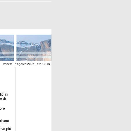
venerdì 7 agosto 2026 - ore 10:16
iciali
e di
tore
n
ntrano
rova più