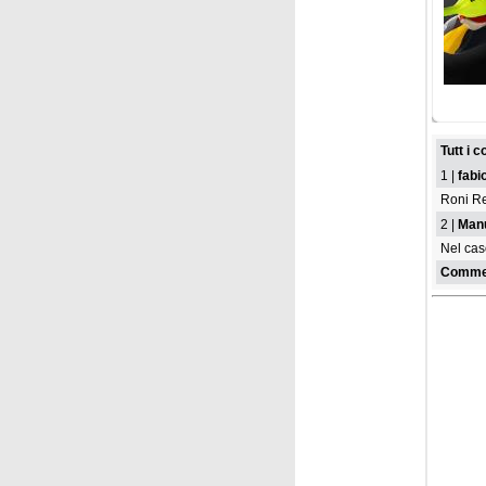
venerdì
Le squ
per st
Tutt i 
1 |
fabi
Roni R
2 |
Man
Nel cas
Commen
mercole
Frances
2026/