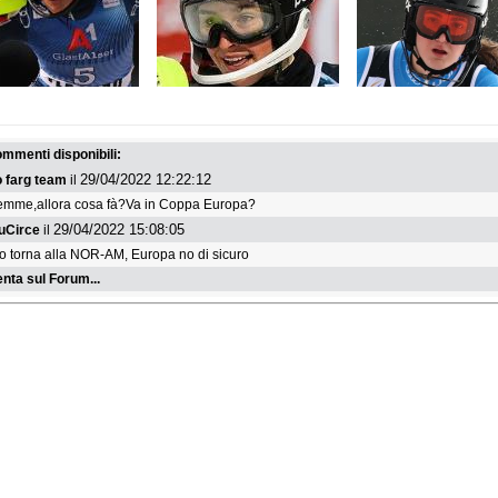
 29 maggio 2026
venerdì 29 maggio 2026
venerdì 29 maggio 2026
adre femminili FISI
Squadre FISI maschili
Le squadre maschili FI
agione 2026/2027
2026/2027: cosa cambia?
stagione 2026/2027
commenti disponibili:
29/04/2022 12:22:12
o farg team
il
emme,allora cosa fà?Va in Coppa Europa?
29/04/2022 15:08:05
uCirce
il
o torna alla NOR-AM, Europa no di sicuro
ta sul Forum...
dì 27 maggio 2026
sabato 9 maggio 2026
giovedì 7 maggio 2026
i e Finlandesi per il
La Germania per la stagione
Lo US Ski Team per la
2027
2026/2027
stagione 2026/2027