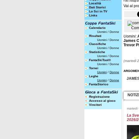
Foto: instagra
Località
Vai al pro
Dati Storici
Lo Sci in TV
Links
Com
Calendario
Uomini
/
Donne
Risultati
Uomini
:
Uomini
/
Donne
James Cr
Classifiche
Trevor P
Uomini
/
Donne
Statistiche
Uomini
/
Donne
FantaSkiTool®
(martedì 2
Uomini
/
Donne
Tornei
ARGOMEN
Uomini
/
Donne
Leghe
JAME
Uomini
/
Donne
FantaStorico
NOTIZ
Registrazione
Accesso al gioco
Vincitori
martedì
La Sve
2026/