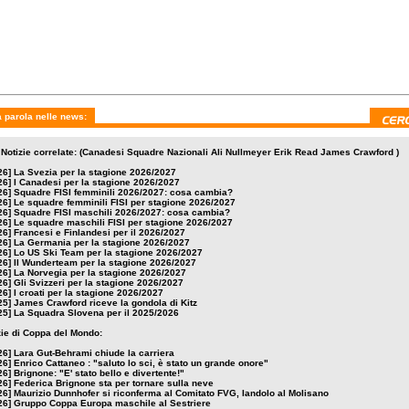
 parola nelle news:
 Notizie correlate: (Canadesi Squadre Nazionali Ali Nullmeyer Erik Read James Crawford )
26]
La Svezia per la stagione 2026/2027
26]
I Canadesi per la stagione 2026/2027
26]
Squadre FISI femminili 2026/2027: cosa cambia?
26]
Le squadre femminili FISI per stagione 2026/2027
26]
Squadre FISI maschili 2026/2027: cosa cambia?
26]
Le squadre maschili FISI per stagione 2026/2027
26]
Francesi e Finlandesi per il 2026/2027
26]
La Germania per la stagione 2026/2027
26]
Lo US Ski Team per la stagione 2026/2027
26]
Il Wunderteam per la stagione 2026/2027
26]
La Norvegia per la stagione 2026/2027
26]
Gli Svizzeri per la stagione 2026/2027
26]
I croati per la stagione 2026/2027
25]
James Crawford riceve la gondola di Kitz
25]
La Squadra Slovena per il 2025/2026
izie di Coppa del Mondo:
26]
Lara Gut-Behrami chiude la carriera
26]
Enrico Cattaneo : "saluto lo sci, è stato un grande onore"
26]
Brignone: "E' stato bello e divertente!"
26]
Federica Brignone sta per tornare sulla neve
26]
Maurizio Dunnhofer si riconferma al Comitato FVG, Iandolo al Molisano
26]
Gruppo Coppa Europa maschile al Sestriere