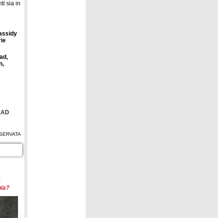
i sia in
Cassidy
rie
ad,
n,
EAD
SERVATA
ia?