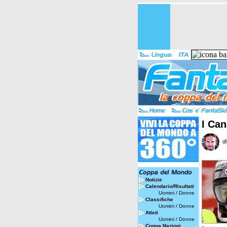
I Can
di
Notizie
Calendario/Risultati
Uomini
/
Donne
Classifiche
Uomini
/
Donne
Atleti
Uomini
/
Donne
Coppa Nazioni