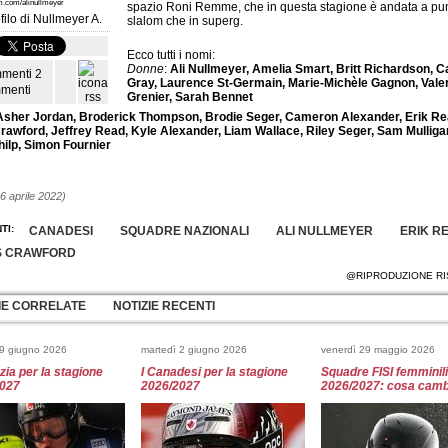
m.com/alinullmeyer
spazio Roni Remme, che in questa stagione è andata a punt
filo di
Nullmeyer A.
slalom che in superg.
Ecco tutti i nomi:
Donne
:
Ali Nullmeyer, Amelia Smart, Britt Richardson, 
2
Gray, Laurence St-Germain, Marie-Michèle Gagnon, Vale
menti
Grenier, Sarah Bennet
Asher Jordan, Broderick Thompson, Brodie Seger, Cameron Alexander, Erik Re
awford, Jeffrey Read, Kyle Alexander, Liam Wallace, Riley Seger, Sam Mulliga
hilp, Simon Fournier
6 aprile 2022)
TI:
CANADESI
SQUADRE NAZIONALI
ALI NULLMEYER
ERIK R
S CRAWFORD
@RIPRODUZIONE RI
IE CORRELATE
NOTIZIE RECENTI
 9 giugno 2026
martedì 2 giugno 2026
venerdì 29 maggio 2026
zia per la stagione
I Canadesi per la stagione
Squadre FISI femminili
2027
2026/2027
2026/2027: cosa camb