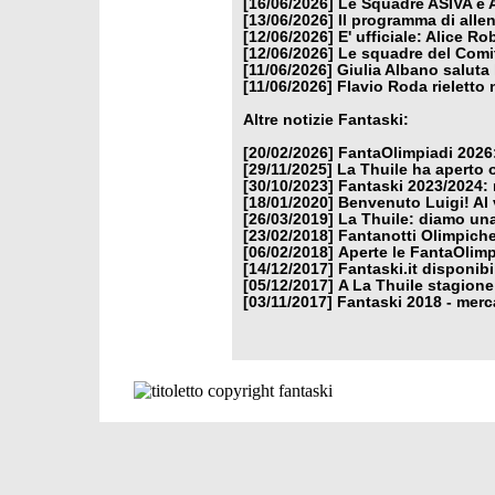
[16/06/2026]
Le Squadre ASIVA e A
[13/06/2026]
Il programma di alle
[12/06/2026]
E' ufficiale: Alice 
[12/06/2026]
Le squadre del Comit
[11/06/2026]
Giulia Albano saluta
[11/06/2026]
Flavio Roda rieletto 
Altre notizie Fantaski:
[20/02/2026]
FantaOlimpiadi 2026:
[29/11/2025]
La Thuile ha aperto 
[30/10/2023]
Fantaski 2023/2024: 
[18/01/2020]
Benvenuto Luigi! Al v
[26/03/2019]
La Thuile: diamo un
[23/02/2018]
Fantanotti Olimpiche
[06/02/2018]
Aperte le FantaOlimp
[14/12/2017]
Fantaski.it disponib
[05/12/2017]
A La Thuile stagione
[03/11/2017]
Fantaski 2018 - merc