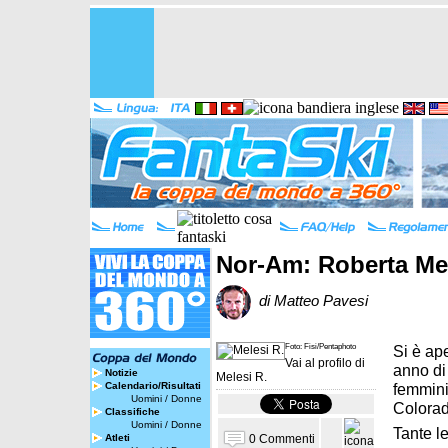
Nor-Am: Roberta Mel
di Matteo Pavesi
Foto: Fisi/Pentaphoto
Si è ap
Vai al profilo di
anno di 
Notizie
Melesi R.
Calendario/Risultati
femmini
Uomini
/
Donne
Colorad
Classifiche
Uomini
/
Donne
Tante l
0 Commenti
Atleti