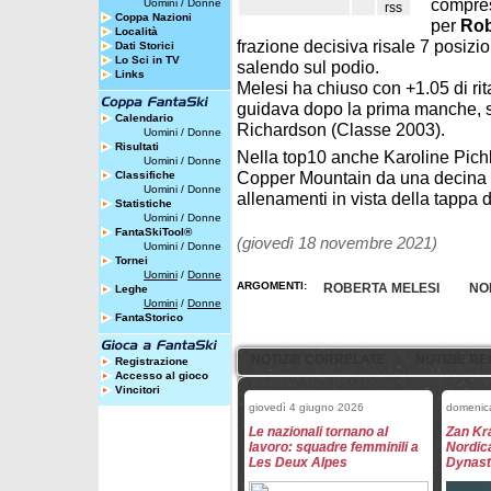
compres
Uomini
/
Donne
Coppa Nazioni
per
Rob
Località
frazione decisiva risale 7 posizi
Dati Storici
Lo Sci in TV
salendo sul podio.
Links
Melesi ha chiuso con +1.05 di rit
guidava dopo la prima manche, s
Calendario
Richardson (Classe 2003).
Uomini
/
Donne
Risultati
Nella top10 anche Karoline Pichle
Uomini
/
Donne
Copper Mountain da una decina d
Classifiche
Uomini
/
Donne
allenamenti in vista della tappa d
Statistiche
Uomini
/
Donne
FantaSkiTool®
(giovedì 18 novembre 2021)
Uomini
/
Donne
Tornei
Uomini
/
Donne
ARGOMENTI:
ROBERTA MELESI
NO
Leghe
Uomini
/
Donne
FantaStorico
NOTIZIE CORRELATE
NOTIZIE RE
Registrazione
Accesso al gioco
Vincitori
giovedì 4 giugno 2026
domenic
Le nazionali tornano al
Zan Kr
lavoro: squadre femminili a
Nordica
Les Deux Alpes
Dynast