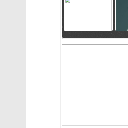
domenica 15 marzo 2026
sabato 
Finali Kvitfjell 2026: tutte le
Malorie
azzurre qualificate
di Cra
Goggia
venerdì 9 gennaio 2026
mercoled
I due slalom canadesi di Nor-
Mont-T
Am e il bilancio azzurro
trionf
Trocker