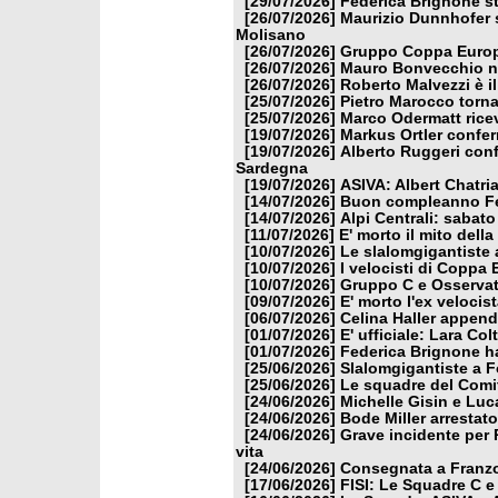
[29/07/2026]
Federica Brignone st
[26/07/2026]
Maurizio Dunnhofer s
Molisano
[26/07/2026]
Gruppo Coppa Europa
[26/07/2026]
Mauro Bonvecchio nu
[26/07/2026]
Roberto Malvezzi è i
[25/07/2026]
Pietro Marocco torna
[25/07/2026]
Marco Odermatt ricev
[19/07/2026]
Markus Ortler confer
[19/07/2026]
Alberto Ruggeri conf
Sardegna
[19/07/2026]
ASIVA: Albert Chatria
[14/07/2026]
Buon compleanno Fe
[14/07/2026]
Alpi Centrali: sabato
[11/07/2026]
E' morto il mito dell
[10/07/2026]
Le slalomgigantiste a
[10/07/2026]
I velocisti di Coppa
[10/07/2026]
Gruppo C e Osservat
[09/07/2026]
E' morto l'ex veloci
[06/07/2026]
Celina Haller appende
[01/07/2026]
E' ufficiale: Lara Co
[01/07/2026]
Federica Brignone ha
[25/06/2026]
Slalomgigantiste a F
[25/06/2026]
Le squadre del Comit
[24/06/2026]
Michelle Gisin e Luc
[24/06/2026]
Bode Miller arrestat
[24/06/2026]
Grave incidente per 
vita
[24/06/2026]
Consegnata a Franzon
[17/06/2026]
FISI: Le Squadre C e