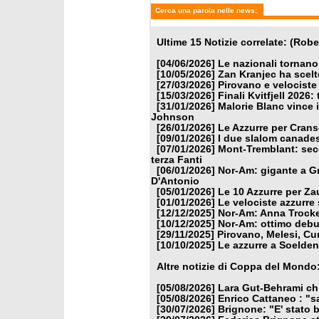
Cerca una parola nelle news:
Ultime 15 Notizie correlate: (Rob
[04/06/2026]
Le nazionali tornano
[10/05/2026]
Zan Kranjec ha scelt
[27/03/2026]
Pirovano e velociste 
[15/03/2026]
Finali Kvitfjell 2026:
[31/01/2026]
Malorie Blanc vince 
Johnson
[26/01/2026]
Le Azzurre per Crans
[09/01/2026]
I due slalom canadesi
[07/01/2026]
Mont-Tremblant: sec
terza Fanti
[06/01/2026]
Nor-Am: gigante a Gri
D'Antonio
[05/01/2026]
Le 10 Azzurre per Z
[01/01/2026]
Le velociste azzurre 
[12/12/2025]
Nor-Am: Anna Trocker
[10/12/2025]
Nor-Am: ottimo debu
[29/11/2025]
Pirovano, Melesi, Cur
[10/10/2025]
Le azzurre a Soelden
Altre notizie di Coppa del Mondo
[05/08/2026]
Lara Gut-Behrami chi
[05/08/2026]
Enrico Cattaneo : "s
[30/07/2026]
Brignone: "E' stato b