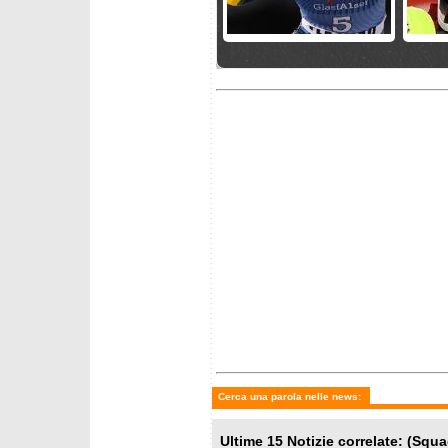
venerdì 29 maggio 2026
venerdì
Le squadre femminili FISI
Squadre
per stagione 2026/2027
2026/2
mercoledì 27 maggio 2026
sabato 
Francesi e Finlandesi per il
La Ger
2026/2027
2026/2
Cerca una parola nelle news:
Ultime 15 Notizie correlate: (Sq