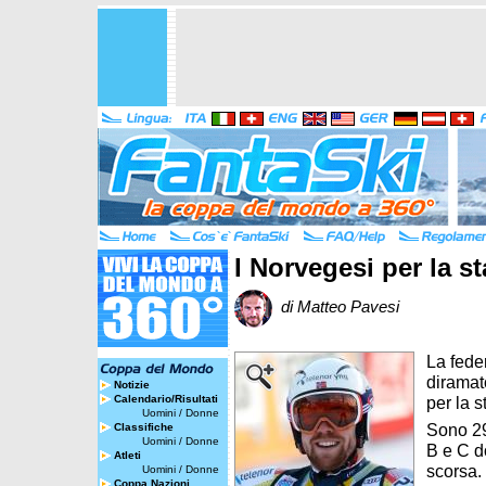
I Norvegesi per la s
di Matteo Pavesi
La fede
diramato
Notizie
Calendario/Risultati
per la 
Uomini
/
Donne
Sono 29 
Classifiche
Uomini
/
Donne
B e C d
Atleti
scorsa.
Uomini
/
Donne
Coppa Nazioni