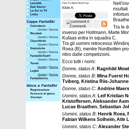
Nell'in
Località
Foto: Fis Alpine Wolrd Cup
Dati Storici
Kilde A.
risultat
Lo Sci in TV
infortu
Links
Braathe
0
Calendario
Commenti
Tra le 
Uomini
/
Donne
inverso per Holtmann, Marte Mon
Risultati
Kufaas entra in squadra C.
Uomini
/
Donne
Classifiche
Tra gli uomini retrocesso Winding
Uomini
/
Donne
Roea (B), mentre Nordbotten prop
Statistiche
Uomini
/
Donne
ritiro dalle competizioni.
FantaSkiTool®
Uomini
/
Donne
Ecco tutti i nomi:
Tornei
Uomini
/
Donne
Donne, status A
:
Ragnhild Mowin
Leghe
Uomini
/
Donne
Donne, status B
:
Mina Fuerst H
FantaStorico
Tviberg, Kristina Riis-Johann
Donne, status C
:
Andrine Maerst
Registrazione
Accesso al gioco
Uomini, status A
:
Leif Kristian 
Vincitori
Kristoffersen, Aleksander Aam
Lucas Braathen, Sebastian J
Uomini, status B
:
Henrik Roea, 
Fabian Wilkens Solheim, Atle 
Uomini, status C
:
Alexander Ste