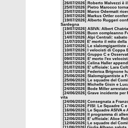
[26/07/2026]
Roberto Malvezzi è i
[25/07/2026]
Pietro Marocco torna
[25/07/2026]
Marco Odermatt ricev
[19/07/2026]
Markus Ortler confer
[19/07/2026]
Alberto Ruggeri conf
Sardegna
[19/07/2026]
ASIVA: Albert Chatria
[14/07/2026]
Buon compleanno Fe
[14/07/2026]
Alpi Centrali: sabato
[11/07/2026]
E' morto il mito dell
[10/07/2026]
Le slalomgigantiste a
[10/07/2026]
I velocisti di Coppa
[10/07/2026]
Gruppo C e Osservat
[09/07/2026]
E' morto l'ex veloci
[06/07/2026]
Celina Haller appende
[01/07/2026]
E' ufficiale: Lara Co
[01/07/2026]
Federica Brignone ha
[25/06/2026]
Slalomgigantiste a F
[25/06/2026]
Le squadre del Comit
[24/06/2026]
Michelle Gisin e Luc
[24/06/2026]
Bode Miller arrestat
[24/06/2026]
Grave incidente per 
vita
[24/06/2026]
Consegnata a Franzon
[17/06/2026]
FISI: Le Squadre C e
[16/06/2026]
Le Squadre ASIVA e A
[13/06/2026]
Il programma di alle
[12/06/2026]
E' ufficiale: Alice 
[12/06/2026]
Le squadre del Comit
[11/06/2026]
Giulia Albano saluta