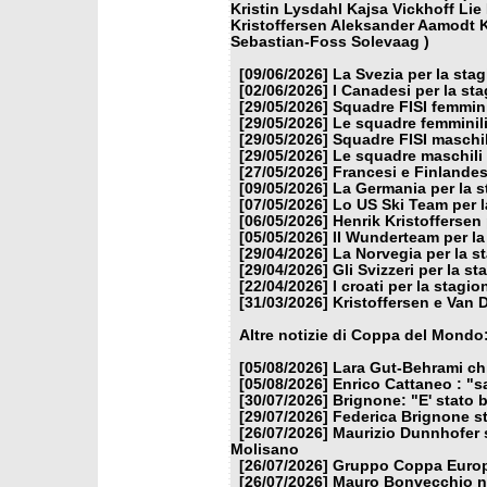
Kristin Lysdahl Kajsa Vickhoff Lie
Kristoffersen Aleksander Aamodt 
Sebastian-Foss Solevaag )
[09/06/2026]
La Svezia per la sta
[02/06/2026]
I Canadesi per la st
[29/05/2026]
Squadre FISI femmin
[29/05/2026]
Le squadre femminili
[29/05/2026]
Squadre FISI maschi
[29/05/2026]
Le squadre maschili 
[27/05/2026]
Francesi e Finlandes
[09/05/2026]
La Germania per la 
[07/05/2026]
Lo US Ski Team per l
[06/05/2026]
Henrik Kristoffersen
[05/05/2026]
Il Wunderteam per la
[29/04/2026]
La Norvegia per la s
[29/04/2026]
Gli Svizzeri per la s
[22/04/2026]
I croati per la stagi
[31/03/2026]
Kristoffersen e Van 
Altre notizie di Coppa del Mondo
[05/08/2026]
Lara Gut-Behrami chi
[05/08/2026]
Enrico Cattaneo : "s
[30/07/2026]
Brignone: "E' stato b
[29/07/2026]
Federica Brignone st
[26/07/2026]
Maurizio Dunnhofer s
Molisano
[26/07/2026]
Gruppo Coppa Europa
[26/07/2026]
Mauro Bonvecchio nu