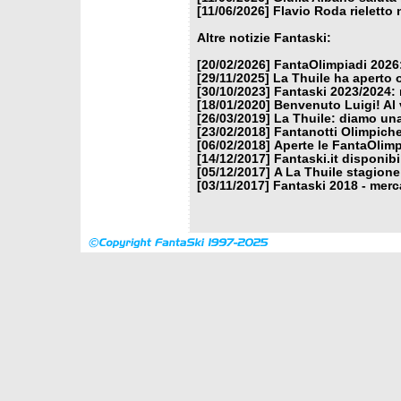
[11/06/2026]
Flavio Roda rieletto 
Altre notizie Fantaski:
[20/02/2026]
FantaOlimpiadi 2026:
[29/11/2025]
La Thuile ha aperto 
[30/10/2023]
Fantaski 2023/2024: 
[18/01/2020]
Benvenuto Luigi! Al v
[26/03/2019]
La Thuile: diamo un
[23/02/2018]
Fantanotti Olimpiche
[06/02/2018]
Aperte le FantaOlimp
[14/12/2017]
Fantaski.it disponib
[05/12/2017]
A La Thuile stagione
[03/11/2017]
Fantaski 2018 - merc