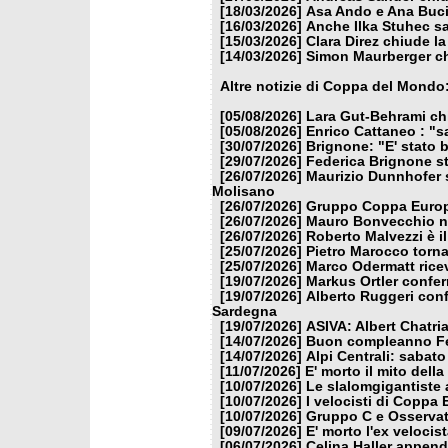
[18/03/2026]
Asa Ando e Ana Buci
[16/03/2026]
Anche Ilka Stuhec sa
[15/03/2026]
Clara Direz chiude la
[14/03/2026]
Simon Maurberger chi
Altre notizie di Coppa del Mondo
[05/08/2026]
Lara Gut-Behrami chi
[05/08/2026]
Enrico Cattaneo : "s
[30/07/2026]
Brignone: "E' stato b
[29/07/2026]
Federica Brignone st
[26/07/2026]
Maurizio Dunnhofer s
Molisano
[26/07/2026]
Gruppo Coppa Europa
[26/07/2026]
Mauro Bonvecchio nu
[26/07/2026]
Roberto Malvezzi è i
[25/07/2026]
Pietro Marocco torna
[25/07/2026]
Marco Odermatt ricev
[19/07/2026]
Markus Ortler confer
[19/07/2026]
Alberto Ruggeri conf
Sardegna
[19/07/2026]
ASIVA: Albert Chatria
[14/07/2026]
Buon compleanno Fe
[14/07/2026]
Alpi Centrali: sabato
[11/07/2026]
E' morto il mito dell
[10/07/2026]
Le slalomgigantiste a
[10/07/2026]
I velocisti di Coppa
[10/07/2026]
Gruppo C e Osservat
[09/07/2026]
E' morto l'ex veloci
[06/07/2026]
Celina Haller appende