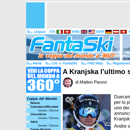
A Kranjska l'ultimo
di Matteo Pavesi
Duecent
per lo p
Notizie
Calendario/Risultati
uno dei 
Uomini
/
Donne
annunci
Classifiche
Kranjska
Uomini
/
Donne
Atleti
Andre s
Uomini
/
Donne
Coppa Nazioni