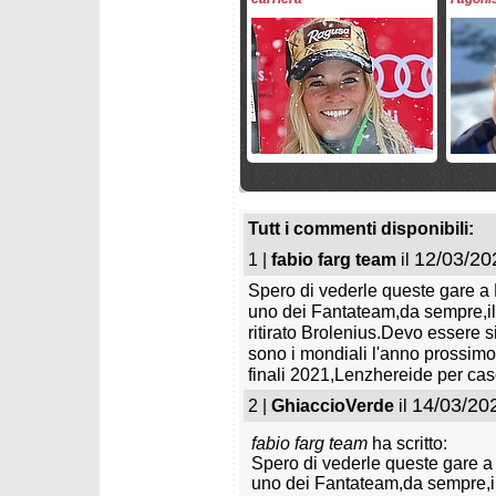
martedì 2 giugno 2026
sabato 
Si ritirano Mirjam Puchner e
Si riti
Broderick Thompson
e Henr
Tutt i commenti disponibili:
12/03/20
1 |
fabio farg team
il
Spero di vederle queste gare a
uno dei Fantateam,da sempre,il m
ritirato Brolenius.Devo essere s
sono i mondiali l'anno prossimo,
finali 2021,Lenzhereide per ca
14/03/20
2 |
lunedì 20 aprile 2026
GhiaccioVerde
il
mercoled
Anton Tremmel saluta il
Marc Ro
Circo Bianco
Bianco
fabio farg team
ha scritto:
Spero di vederle queste gare a
uno dei Fantateam,da sempre,il 