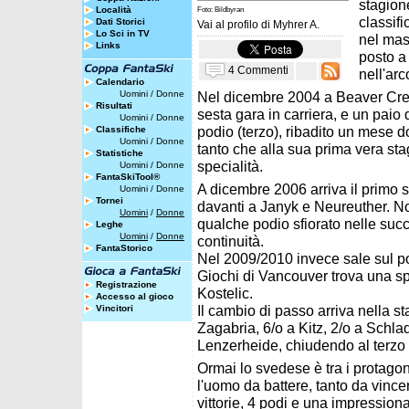
stagion
Località
Foto: Bildbyran
classif
Dati Storici
Vai al profilo di
Myhrer A.
Lo Sci in TV
nel mas
Links
posto a
4 Commenti
nell'arc
Calendario
Uomini
/
Donne
Nel dicembre 2004 a Beaver Creek
Risultati
sesta gara in carriera, e un paio
Uomini
/
Donne
podio (terzo), ribadito un mese 
Classifiche
Uomini
/
Donne
tanto che alla sua prima vera sta
Statistiche
specialità.
Uomini
/
Donne
FantaSkiTool®
A dicembre 2006 arriva il primo 
Uomini
/
Donne
Tornei
davanti a Janyk e Neureuther. N
Uomini
/
Donne
qualche podio sfiorato nelle succ
Leghe
Uomini
/
Donne
continuità.
FantaStorico
Nel 2009/2010 invece sale sul p
Giochi di Vancouver trova una sp
Registrazione
Kostelic.
Accesso al gioco
Il cambio di passo arriva nella st
Vincitori
Zagabria, 6/o a Kitz, 2/o a Schlad
Lenzerheide, chiudendo al terzo p
Ormai lo svedese è tra i protagoni
l'uomo da battere, tanto da vince
vittorie, 4 podi e una impressiona