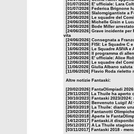
[01/07/2026]
E' ufficiale: Lara Co
[01/07/2026]
Federica Brignone ha
[25/06/2026]
Slalomgigantiste a F
[25/06/2026]
Le squadre del Comit
[24/06/2026]
Michelle Gisin e Luc
[24/06/2026]
Bode Miller arrestat
[24/06/2026]
Grave incidente per 
vita
[24/06/2026]
Consegnata a Franzon
[17/06/2026]
FISI: Le Squadre C e
[16/06/2026]
Le Squadre ASIVA e A
[13/06/2026]
Il programma di alle
[12/06/2026]
E' ufficiale: Alice 
[12/06/2026]
Le squadre del Comit
[11/06/2026]
Giulia Albano saluta
[11/06/2026]
Flavio Roda rieletto 
Altre notizie Fantaski:
[20/02/2026]
FantaOlimpiadi 2026:
[29/11/2025]
La Thuile ha aperto 
[30/10/2023]
Fantaski 2023/2024: 
[18/01/2020]
Benvenuto Luigi! Al v
[26/03/2019]
La Thuile: diamo un
[23/02/2018]
Fantanotti Olimpiche
[06/02/2018]
Aperte le FantaOlimp
[14/12/2017]
Fantaski.it disponib
[05/12/2017]
A La Thuile stagione
[03/11/2017]
Fantaski 2018 - merc