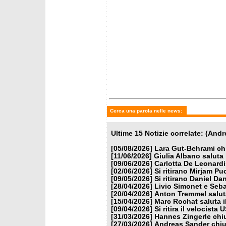
Cerca una parola nelle news:
Ultime 15 Notizie correlate: (Andr
[05/08/2026]
Lara Gut-Behrami chi
[11/06/2026]
Giulia Albano saluta
[09/06/2026]
Carlotta De Leonardi
[02/06/2026]
Si ritirano Mirjam 
[09/05/2026]
Si ritirano Daniel D
[28/04/2026]
Livio Simonet e Seba
[20/04/2026]
Anton Tremmel saluta
[15/04/2026]
Marc Rochat saluta i
[09/04/2026]
Si ritira il velocist
[31/03/2026]
Hannes Zingerle chiu
[27/03/2026]
Andreas Sander chiud