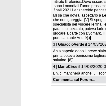
ritirato Brolenius.Devo essere 
sono i mondiali l'anno prossimo,
finali 2021,Lenzhereide per c
Mi sa che dovrai aspettarlo a Levi
che non gareggia. [V] Si spegne u
specialista nel vincere le finali
parallelo..peccato, poteva farlo
giocare a carte con Bygmark, H
pure cantante André[:)]
14/03/20
3 |
GhiaccioVerde
il
Ah a saperlo dopo il breve slal
prima poteva benissimo toglierse
salutino..[8)]
14/03/2020 0
4 |
ManuCirce
il
Eh, ci mancherà anche lui, sopra
Commenta sul Forum...