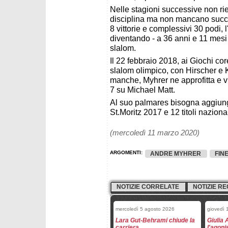
Nelle stagioni successive non rie
disciplina ma non mancano succes
8 vittorie e complessivi 30 podi, 
diventando - a 36 anni e 11 mesi 
slalom.
Il 22 febbraio 2018, ai Giochi core
slalom olimpico, con Hirscher e K
manche, Myhrer ne approfitta e v
7 su Michael Matt.
Al suo palmares bisogna aggiung
St.Moritz 2017 e 12 titoli nazional
(mercoledì 11 marzo 2020)
ARGOMENTI:
ANDRE MYHRER
FIN
NOTIZIE CORRELATE
NOTIZIE RE
mercoledì 5 agosto 2026
giovedì 
Lara Gut-Behrami chiude la
Giulia 
carriera
l'agon