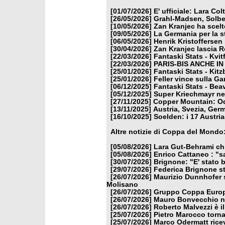
[01/07/2026]
E' ufficiale: Lara Co
[26/05/2026]
Grahl-Madsen, Solbe
[10/05/2026]
Zan Kranjec ha scelt
[09/05/2026]
La Germania per la 
[06/05/2026]
Henrik Kristoffersen
[30/04/2026]
Zan Kranjec lascia 
[22/03/2026]
Fantaski Stats - Kvit
[22/03/2026]
PARIS-BIS ANCHE I
[25/01/2026]
Fantaski Stats - Kit
[25/01/2026]
Feller vince sulla Ga
[06/12/2025]
Fantaski Stats - Bea
[05/12/2025]
Super Kriechmayr nel
[27/11/2025]
Copper Mountain: Od
[13/11/2025]
Austria, Svezia, Ger
[16/10/2025]
Soelden: i 17 Austri
Altre notizie di Coppa del Mondo
[05/08/2026]
Lara Gut-Behrami chi
[05/08/2026]
Enrico Cattaneo : "s
[30/07/2026]
Brignone: "E' stato b
[29/07/2026]
Federica Brignone st
[26/07/2026]
Maurizio Dunnhofer s
Molisano
[26/07/2026]
Gruppo Coppa Europa
[26/07/2026]
Mauro Bonvecchio nu
[26/07/2026]
Roberto Malvezzi è i
[25/07/2026]
Pietro Marocco torna
[25/07/2026]
Marco Odermatt ricev