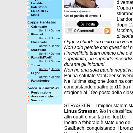
diventa
Località
Coppa d
Dati Storici
Lo Sci in TV
Foto: instagram/joanverdu
sfioran
Links
Vai al profilo di
Verdu J.
L'andor
dopo 12
Calendario
lacrime,
0 Commenti
Uomini
/
Donne
Risultati
di stori
Uomini
/
Donne
Oggi si chiude un ciclo con Hea
Classifiche
Uomini
/
Donne
Non solo perché con questi sci h
Statistiche
l’incredibile team umano che c’è
Uomini
/
Donne
FantaSkiTool®
soprattutto, un supporto incondiz
Uomini
/
Donne
durante gli infortuni.
Tornei
Non ho una sola parola negativa
Uomini
/
Donne
Leghe
Poi ha salutato VanDeer scrivend
Uomini
/
Donne
Nell'ultima stagione Joan ha com
FantaStorico
conquistando quattro top10 tra il
stagione al 18/o posto della class
Registrazione
Accesso al gioco
Vincitori
STRASSER - Il miglior slalomista
Linus Strasser
, 9/o in classific
altri quattro risultati nei top10.
Inoltre a febbraio è stato uno dei 
Saalbach, conquistando il bronzo