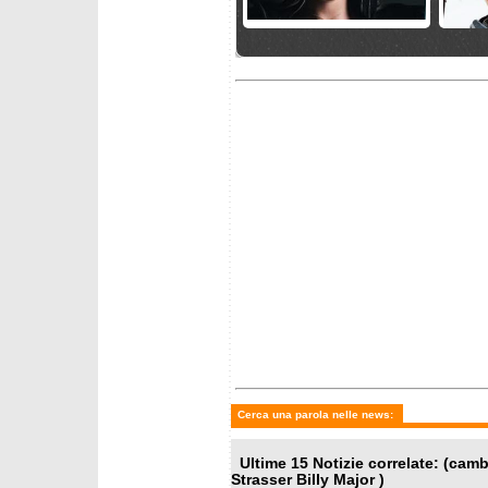
sabato 9 maggio 2026
mercole
La Germania per la stagione
Henrik
2026/2027
a Head
VanDe
domenica 22 marzo 2026
domenic
Fantaski Stats - Kvitfjell
PARIS-
2026 - superg maschile
SUPER
Cerca una parola nelle news:
Ultime 15 Notizie correlate: (ca
Strasser Billy Major )