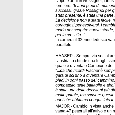
Dopo 9 anni in Rossignol, Linus 
fornitore:
"9 anni piedi di momenti 
successi, grazie Rossignol per q
stato presente, è stata una parte
La decisione non è stata facile, m
coraggiosi per evolversi. I cambi
modo per scoprire nuove strade,
per la crescita...
"
In carriera il 32enne tedesco vanta
parallelo.
HAASER - Sempre via social arri
l'austriaco chiude una lunghissi
quale è diventato Campione del
"
...da che ricordi Fischer è semp
gara di sci fino a diventare Camp
piedi in ogni passo del cammino.
combattuto tante battaglie e abbi
è stata una delle decisioni più di
molte parole, ma scrivere quest
quel che abbiamo conquistato in
MAJOR - Cambio in vista anche p
vanta 47 pettorali all'attivo e un