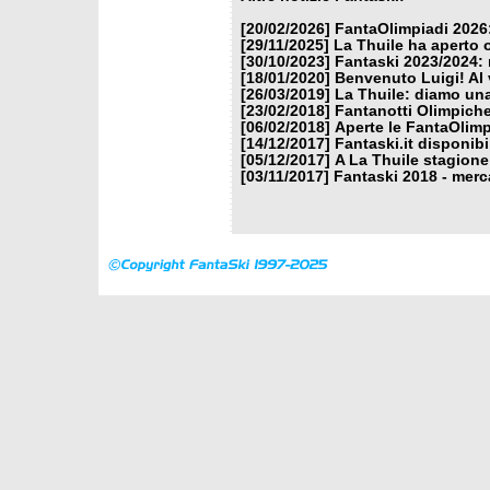
[20/02/2026]
FantaOlimpiadi 2026:
[29/11/2025]
La Thuile ha aperto 
[30/10/2023]
Fantaski 2023/2024: 
[18/01/2020]
Benvenuto Luigi! Al v
[26/03/2019]
La Thuile: diamo un
[23/02/2018]
Fantanotti Olimpiche
[06/02/2018]
Aperte le FantaOlimp
[14/12/2017]
Fantaski.it disponib
[05/12/2017]
A La Thuile stagione
[03/11/2017]
Fantaski 2018 - merc