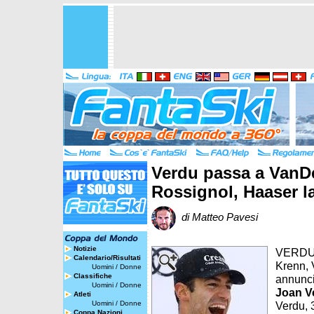
Verdu passa a VanDe
Rossignol, Haaser l
di Matteo Pavesi
Notizie
VERDU -
Calendario/Risultati
Krenn, 
Uomini
/
Donne
Classifiche
annunci
Uomini
/
Donne
Joan V
Atleti
Uomini
/
Donne
Verdu, 
Coppa Nazioni