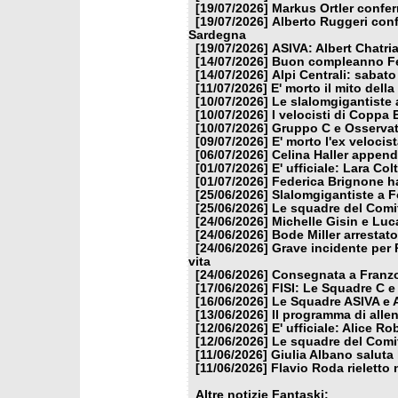
[19/07/2026]
Markus Ortler confer
[19/07/2026]
Alberto Ruggeri conf
Sardegna
[19/07/2026]
ASIVA: Albert Chatria
[14/07/2026]
Buon compleanno Fe
[14/07/2026]
Alpi Centrali: sabato
[11/07/2026]
E' morto il mito dell
[10/07/2026]
Le slalomgigantiste a
[10/07/2026]
I velocisti di Coppa
[10/07/2026]
Gruppo C e Osservat
[09/07/2026]
E' morto l'ex veloci
[06/07/2026]
Celina Haller appende
[01/07/2026]
E' ufficiale: Lara Co
[01/07/2026]
Federica Brignone ha
[25/06/2026]
Slalomgigantiste a F
[25/06/2026]
Le squadre del Comit
[24/06/2026]
Michelle Gisin e Luc
[24/06/2026]
Bode Miller arrestat
[24/06/2026]
Grave incidente per 
vita
[24/06/2026]
Consegnata a Franzon
[17/06/2026]
FISI: Le Squadre C e
[16/06/2026]
Le Squadre ASIVA e A
[13/06/2026]
Il programma di alle
[12/06/2026]
E' ufficiale: Alice 
[12/06/2026]
Le squadre del Comit
[11/06/2026]
Giulia Albano saluta
[11/06/2026]
Flavio Roda rieletto 
Altre notizie Fantaski: