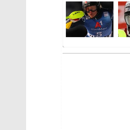
venerdì 29 maggio 2026
venerdì
Le squadre femminili FISI
Squadre
per stagione 2026/2027
2026/2
mercoledì 27 maggio 2026
sabato 
Francesi e Finlandesi per il
La Ger
2026/2027
2026/2