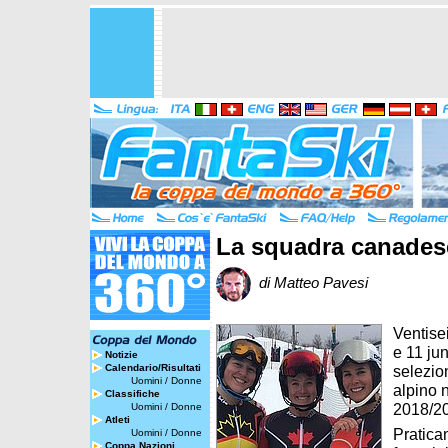
La squadra canadese
di Matteo Pavesi
Ventisei
e 11 jun
Notizie
Calendario/Risultati
selezio
Uomini
/
Donne
alpino 
Classifiche
2018/2
Uomini
/
Donne
Atleti
Pratica
Uomini
/
Donne
Coppa Nazioni