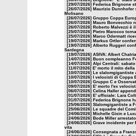
[29/07/2026]
Federica Brignone st
[26/07/2026]
Maurizio Dunnhofer s
Molisano
[26/07/2026]
Gruppo Coppa Europa
[26/07/2026]
Mauro Bonvecchio nu
[26/07/2026]
Roberto Malvezzi è i
[25/07/2026]
Pietro Marocco torna
[25/07/2026]
Marco Odermatt ricev
[19/07/2026]
Markus Ortler confer
[19/07/2026]
Alberto Ruggeri conf
Sardegna
[19/07/2026]
ASIVA: Albert Chatria
[14/07/2026]
Buon compleanno Fe
[14/07/2026]
Alpi Centrali: sabato
[11/07/2026]
E' morto il mito dell
[10/07/2026]
Le slalomgigantiste a
[10/07/2026]
I velocisti di Coppa
[10/07/2026]
Gruppo C e Osservat
[09/07/2026]
E' morto l'ex veloci
[06/07/2026]
Celina Haller appende
[01/07/2026]
E' ufficiale: Lara Co
[01/07/2026]
Federica Brignone ha
[25/06/2026]
Slalomgigantiste a F
[25/06/2026]
Le squadre del Comit
[24/06/2026]
Michelle Gisin e Luc
[24/06/2026]
Bode Miller arrestat
[24/06/2026]
Grave incidente per 
vita
[24/06/2026]
Consegnata a Franzon