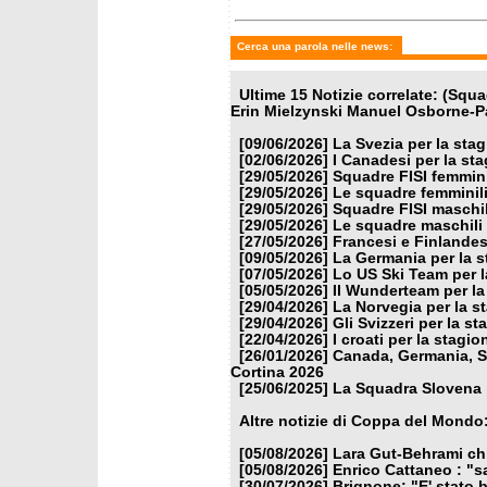
Cerca una parola nelle news:
Ultime 15 Notizie correlate: (Sq
Erin Mielzynski Manuel Osborne-Pa
[09/06/2026]
La Svezia per la sta
[02/06/2026]
I Canadesi per la st
[29/05/2026]
Squadre FISI femmin
[29/05/2026]
Le squadre femminili
[29/05/2026]
Squadre FISI maschi
[29/05/2026]
Le squadre maschili 
[27/05/2026]
Francesi e Finlandes
[09/05/2026]
La Germania per la 
[07/05/2026]
Lo US Ski Team per l
[05/05/2026]
Il Wunderteam per la
[29/04/2026]
La Norvegia per la s
[29/04/2026]
Gli Svizzeri per la s
[22/04/2026]
I croati per la stagi
[26/01/2026]
Canada, Germania, Sl
Cortina 2026
[25/06/2025]
La Squadra Slovena p
Altre notizie di Coppa del Mondo
[05/08/2026]
Lara Gut-Behrami chi
[05/08/2026]
Enrico Cattaneo : "s
[30/07/2026]
Brignone: "E' stato b