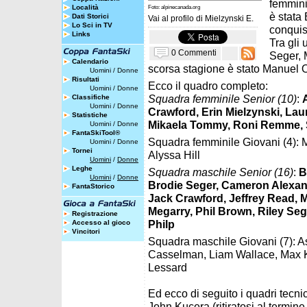
femmini
Località
Foto: alpinecanada.org
è stata 
Dati Storici
Vai al profilo di
Mielzynski E.
Lo Sci in TV
conquist
Links
Tra gli 
0 Commenti
Seger, 
Calendario
scorsa stagione è stato Manuel 
Uomini
/
Donne
Risultati
Ecco il quadro completo:
Uomini
/
Donne
Squadra femminile Senior (10)
:
Classifiche
Uomini
/
Donne
Crawford, Erin Mielzynski, La
Statistiche
Mikaela Tommy, Roni Remme, St
Uomini
/
Donne
FantaSkiTool®
Squadra femminile Giovani (4): M
Uomini
/
Donne
Tornei
Alyssa Hill
Uomini
/
Donne
Leghe
Squadra maschile Senior (16)
:
B
Uomini
/
Donne
Brodie Seger, Cameron Alexand
FantaStorico
Jack Crawford, Jeffrey Read,
Megarry, Phil Brown, Riley Seg
Registrazione
Philp
Accesso al gioco
Vincitori
Squadra maschile Giovani (7): 
Casselman, Liam Wallace, Max Kir
Lessard
Ed ecco di seguito i quadri tecnic
John Kucera (ritiratosi al termine