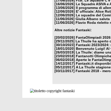
[17/06/2026]
FISI: Le Squadre C e
[16/06/2026]
Le Squadre ASIVA e A
[13/06/2026]
Il programma di alle
[12/06/2026]
E' ufficiale: Alice 
[12/06/2026]
Le squadre del Comit
[11/06/2026]
Giulia Albano saluta
[11/06/2026]
Flavio Roda rieletto 
Altre notizie Fantaski:
[20/02/2026]
FantaOlimpiadi 2026:
[29/11/2025]
La Thuile ha aperto 
[30/10/2023]
Fantaski 2023/2024: 
[18/01/2020]
Benvenuto Luigi! Al v
[26/03/2019]
La Thuile: diamo un
[23/02/2018]
Fantanotti Olimpiche
[06/02/2018]
Aperte le FantaOlimp
[14/12/2017]
Fantaski.it disponib
[05/12/2017]
A La Thuile stagione
[03/11/2017]
Fantaski 2018 - merc