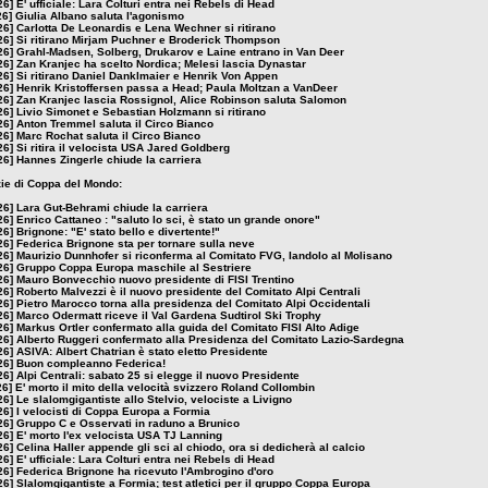
26]
E' ufficiale: Lara Colturi entra nei Rebels di Head
26]
Giulia Albano saluta l'agonismo
26]
Carlotta De Leonardis e Lena Wechner si ritirano
26]
Si ritirano Mirjam Puchner e Broderick Thompson
26]
Grahl-Madsen, Solberg, Drukarov e Laine entrano in Van Deer
26]
Zan Kranjec ha scelto Nordica; Melesi lascia Dynastar
26]
Si ritirano Daniel Danklmaier e Henrik Von Appen
26]
Henrik Kristoffersen passa a Head; Paula Moltzan a VanDeer
26]
Zan Kranjec lascia Rossignol, Alice Robinson saluta Salomon
26]
Livio Simonet e Sebastian Holzmann si ritirano
26]
Anton Tremmel saluta il Circo Bianco
26]
Marc Rochat saluta il Circo Bianco
26]
Si ritira il velocista USA Jared Goldberg
26]
Hannes Zingerle chiude la carriera
izie di Coppa del Mondo:
26]
Lara Gut-Behrami chiude la carriera
26]
Enrico Cattaneo : "saluto lo sci, è stato un grande onore"
26]
Brignone: "E' stato bello e divertente!"
26]
Federica Brignone sta per tornare sulla neve
26]
Maurizio Dunnhofer si riconferma al Comitato FVG, Iandolo al Molisano
26]
Gruppo Coppa Europa maschile al Sestriere
26]
Mauro Bonvecchio nuovo presidente di FISI Trentino
26]
Roberto Malvezzi è il nuovo presidente del Comitato Alpi Centrali
26]
Pietro Marocco torna alla presidenza del Comitato Alpi Occidentali
26]
Marco Odermatt riceve il Val Gardena Sudtirol Ski Trophy
26]
Markus Ortler confermato alla guida del Comitato FISI Alto Adige
26]
Alberto Ruggeri confermato alla Presidenza del Comitato Lazio-Sardegna
26]
ASIVA: Albert Chatrian è stato eletto Presidente
26]
Buon compleanno Federica!
26]
Alpi Centrali: sabato 25 si elegge il nuovo Presidente
26]
E' morto il mito della velocità svizzero Roland Collombin
26]
Le slalomgigantiste allo Stelvio, velociste a Livigno
26]
I velocisti di Coppa Europa a Formia
26]
Gruppo C e Osservati in raduno a Brunico
26]
E' morto l'ex velocista USA TJ Lanning
26]
Celina Haller appende gli sci al chiodo, ora si dedicherà al calcio
26]
E' ufficiale: Lara Colturi entra nei Rebels di Head
26]
Federica Brignone ha ricevuto l'Ambrogino d'oro
26]
Slalomgigantiste a Formia; test atletici per il gruppo Coppa Europa