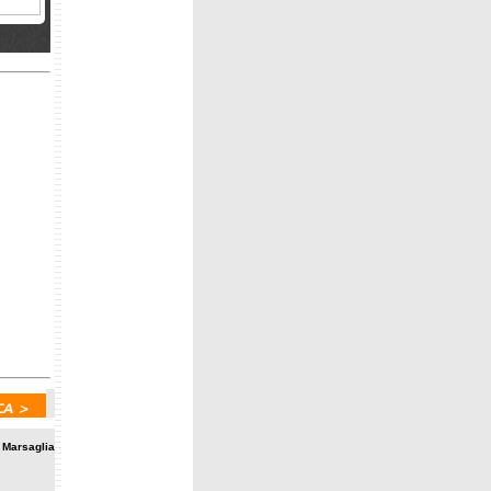
,
ano in
passa
 a
a Marsaglia