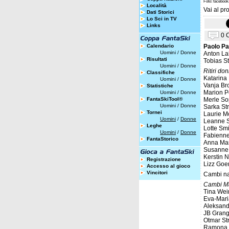
Foto: faceboo
Località
Vai al pro
Dati Storici
Lo Sci in TV
Links
0 
Calendario
Paolo Pa
Uomini
/
Donne
Anton L
Risultati
Tobias S
Uomini
/
Donne
Ritiri do
Classifiche
Katarina
Uomini
/
Donne
Vanja Br
Statistiche
Marion Pe
Uomini
/
Donne
FantaSkiTool®
Merle So
Uomini
/
Donne
Sarka St
Tornei
Laurie M
Uomini
/
Donne
Leanne S
Leghe
Lotte Sm
Uomini
/
Donne
Fabienne
FantaStorico
Anna Ma
Susanne
Kerstin N
Registrazione
Lizz Goe
Accesso al gioco
Vincitori
Cambi naz
Cambi Ma
Tina Wei
Eva-Mari
Aleksand
JB Grang
Otmar St
Ramona S