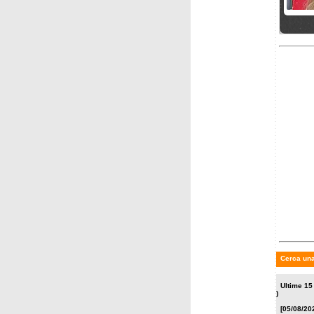
martedì
Carlot
Lena W
domenic
Zan Kr
Nordic
Dynas
Cerca una
Ultime 15
)
[05/08/20