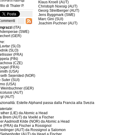
k.com/PatrickThalerPage
Klaus Kroell (AUT)
filo di
Thaler P.
Christoph Noesig (AUT)
Georg Streitberger (AUT)
Jens Byggmark (SWE)
Marc Gini (SUI)
Commenti
Joachim Puchner (AUT)
ngrazzi
(ITA)
ahdenperae (SWE)
techert (GER)
nne:
 Lavtar (SLO)
odnik (SLO)
llissier (FRA)
ppela (FIN)
rachova (CZE)
ougel (FRA)
mith (USA)
iseth Sejersted (NOR)
 Suter (SUI)
rno (USA)
 Weinbuchner (GER)
icolussi (AUT)
rgl (AUT)
ionalità: Estelle Alphand passa dalla Francia alla Svezia
teriale:
rather (LIE) da Atomic a Head
a Brem (AUT) da Voelkl a Fischer
er Aadmodt Kilde (NOR) da Atomic a Head
e (FRA) da Fischer a Rossignol
riedinger (AUT) da Rossignol a Salomon
iebenhofer (AUT) da Head a Fischer