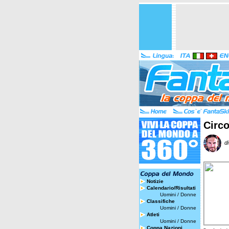
Circo
di
Notizie
Calendario/Risultati
Uomini
/
Donne
Classifiche
Uomini
/
Donne
Atleti
Uomini
/
Donne
Coppa Nazioni