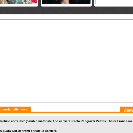
 9 giugno 2026
martedì 2 giugno 2026
martedì 26 maggio 2026
ta De Leonardis e
Si ritirano Mirjam Puchner e
Grahl-Madsen, Solberg
echner si ritirano
Broderick Thompson
Drukarov e Laine entr
Van Deer
a 10 maggio 2026
sabato 9 maggio 2026
mercoledì 6 maggio 2026
anjec ha scelto
Si ritirano Daniel Danklmaier
Henrik Kristoffersen 
a; Melesi lascia
e Henrik Von Appen
a Head; Paula Moltzan
tar
VanDeer
 parola nelle news:
 Notizie correlate: (cambio materiale fine carriera Paolo Pangrazzi Patrick Thaler Francesc
26]
Lara Gut-Behrami chiude la carriera