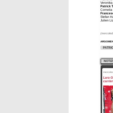
Veronika
Patrick 
Cornelia
Frances
Stefan H
Julien L
(mercoledì
ARGOMEN
PATRI
NOTIZ
mercole
Lara G
carrie