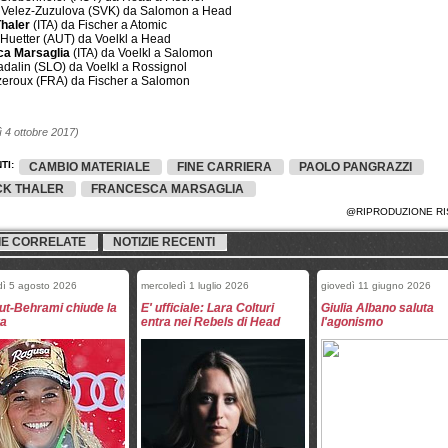
 Velez-Zuzulova (SVK) da Salomon a Head
Thaler
(ITA) da Fischer a Atomic
 Huetter (AUT) da Voelkl a Head
ca Marsaglia
(ITA) da Voelkl a Salomon
adalin (SLO) da Voelkl a Rossignol
izeroux (FRA) da Fischer a Salomon
 4 ottobre 2017)
TI:
CAMBIO MATERIALE
FINE CARRIERA
PAOLO PANGRAZZI
CK THALER
FRANCESCA MARSAGLIA
@RIPRODUZIONE RI
IE CORRELATE
NOTIZIE RECENTI
dì 5 agosto 2026
mercoledì 1 luglio 2026
giovedì 11 giugno 2026
ut-Behrami chiude la
E' ufficiale: Lara Colturi
Giulia Albano saluta
ra
entra nei Rebels di Head
l'agonismo