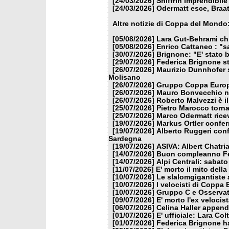
[24/03/2026]
Shiffrin imprendibile
[24/03/2026]
Odermatt esce, Braat
Altre notizie di Coppa del Mondo
[05/08/2026]
Lara Gut-Behrami chi
[05/08/2026]
Enrico Cattaneo : "s
[30/07/2026]
Brignone: "E' stato b
[29/07/2026]
Federica Brignone st
[26/07/2026]
Maurizio Dunnhofer s
Molisano
[26/07/2026]
Gruppo Coppa Europa
[26/07/2026]
Mauro Bonvecchio nu
[26/07/2026]
Roberto Malvezzi è i
[25/07/2026]
Pietro Marocco torna
[25/07/2026]
Marco Odermatt ricev
[19/07/2026]
Markus Ortler confer
[19/07/2026]
Alberto Ruggeri conf
Sardegna
[19/07/2026]
ASIVA: Albert Chatria
[14/07/2026]
Buon compleanno Fe
[14/07/2026]
Alpi Centrali: sabato
[11/07/2026]
E' morto il mito dell
[10/07/2026]
Le slalomgigantiste a
[10/07/2026]
I velocisti di Coppa
[10/07/2026]
Gruppo C e Osservat
[09/07/2026]
E' morto l'ex veloci
[06/07/2026]
Celina Haller appende
[01/07/2026]
E' ufficiale: Lara Co
[01/07/2026]
Federica Brignone ha