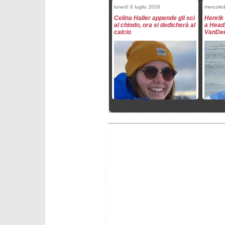
lunedì 6 luglio 2026
mercole
Celina Haller appende gli sci
Henrik
al chiodo, ora si dedicherà al
a Head
calcio
VanDe
mercoledì 25 marzo 2026
mercole
Fantaski Stats - Hafjell 2026
Fantask
- slalom maschile
- gigan
mercoledì 25 marzo 2026
mercole
Grenier vince l'ultimo
Meillar