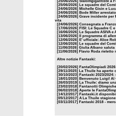
[25/06/2026]
Slalomgigantiste a F
[25/06/2026]
Le squadre del Comit
[24/06/2026]
Michelle Gisin e Luc
[24/06/2026]
Bode Miller arrestat
[24/06/2026]
Grave incidente per 
vita
[24/06/2026]
Consegnata a Franzon
[17/06/2026]
FISI: Le Squadre C e
[16/06/2026]
Le Squadre ASIVA e A
[13/06/2026]
Il programma di alle
[12/06/2026]
E' ufficiale: Alice 
[12/06/2026]
Le squadre del Comit
[11/06/2026]
Giulia Albano saluta
[11/06/2026]
Flavio Roda rieletto 
Altre notizie Fantaski:
[20/02/2026]
FantaOlimpiadi 2026:
[29/11/2025]
La Thuile ha aperto 
[30/10/2023]
Fantaski 2023/2024: 
[18/01/2020]
Benvenuto Luigi! Al v
[26/03/2019]
La Thuile: diamo un
[23/02/2018]
Fantanotti Olimpiche
[06/02/2018]
Aperte le FantaOlimp
[14/12/2017]
Fantaski.it disponib
[05/12/2017]
A La Thuile stagione
[03/11/2017]
Fantaski 2018 - merc