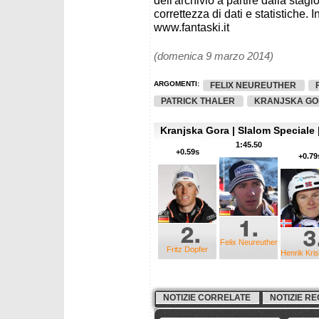
dell'archivio a partire dalla sta
correttezza di dati e statistiche. I
www.fantaski.it
(domenica 9 marzo 2014)
ARGOMENTI:
FELIX NEUREUTHER
PATRICK THALER
KRANJSKA G
Kranjska Gora | Slalom Speciale |
1:45.50
+0.59s
+0.79
Felix Neureuther
Fritz Dopfer
Henrik Kris
NOTIZIE CORRELATE
NOTIZIE RE