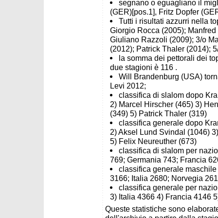
segnano o eguagliano il migli
(GER)[pos.1], Fritz Dopfer (GER
Tutti i risultati azzurri nell
Giorgio Rocca (2005); Manfred M
Giuliano Razzoli (2009); 3/o M
(2012); Patrick Thaler (2014); 
la somma dei pettorali dei to
due stagioni è 116 .
Will Brandenburg (USA) torna 
Levi 2012;
classifica di slalom dopo Kra
2) Marcel Hirscher (465) 3) Henr
(349) 5) Patrick Thaler (319)
classifica generale dopo Kra
2) Aksel Lund Svindal (1046) 3) 
5) Felix Neureuther (673)
classifica di slalom per nazio
769; Germania 743; Francia 62
classifica generale maschile 
3166; Italia 2680; Norvegia 261
classifica generale per nazio
3) Italia 4366 4) Francia 4146 
Queste statistiche sono elaborate