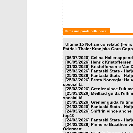
gigante.Shiffrin 6 Coppe
slalom,
come Moser-Proell
Coppa d
Cerca una parola nelle news:
Ultime 15 Notizie correlate: (Feli
Patrick Thaler Kranjska Gora Copp
[06/07/2026]
Celina Haller appende
[06/05/2026]
Henrik Kristoffersen
[31/03/2026]
Kristoffersen e Van 
[25/03/2026]
Fantaski Stats - Hafj
[25/03/2026]
Fantaski Stats - Hafj
[25/03/2026]
Festa Norvegia: Haug
specialità
[25/03/2026]
Grenier vince l'ulti
[25/03/2026]
Meillard guida l'ulti
specialità
[25/03/2026]
Grenier guida l'ulti
[24/03/2026]
Fantaski Stats - Hafj
[24/03/2026]
Shiffrin vince anche 
top10
[24/03/2026]
Fantaski Stats - Hafj
[24/03/2026]
Pinheiro Braathen vi
Odermatt