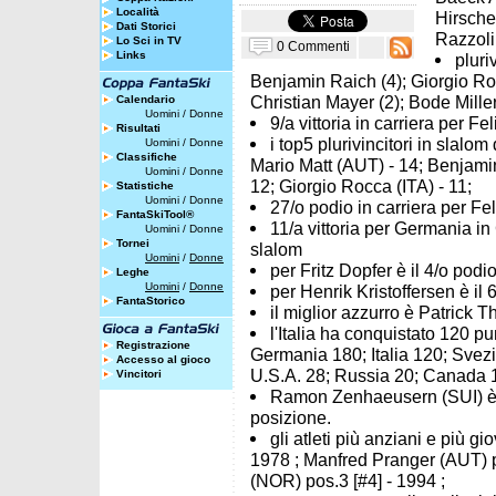
Località
Hirscher
Dati Storici
Razzoli
Lo Sci in TV
0 Commenti
Links
pluri
Benjamin Raich (4); Giorgio Rocc
Christian Mayer (2); Bode Miller
Calendario
Uomini
/
Donne
9/a vittoria in carriera per F
Risultati
i top5 plurivincitori in slalo
Uomini
/
Donne
Classifiche
Mario Matt (AUT) - 14; Benjami
Uomini
/
Donne
12; Giorgio Rocca (ITA) - 11;
Statistiche
Uomini
/
Donne
27/o podio in carriera per Fe
FantaSkiTool®
11/a vittoria per Germania i
Uomini
/
Donne
Tornei
slalom
Uomini
/
Donne
per Fritz Dopfer è il 4/o podio
Leghe
Uomini
/
Donne
per Henrik Kristoffersen è il 6
FantaStorico
il miglior azzurro è Patrick T
l'Italia ha conquistato 120 pu
Registrazione
Germania 180; Italia 120; Svezi
Accesso al gioco
U.S.A. 28; Russia 20; Canada 1
Vincitori
Ramon Zenhaeusern (SUI) è pa
posizione.
gli atleti più anziani e più gi
1978 ; Manfred Pranger (AUT) po
(NOR) pos.3 [#4] - 1994 ;