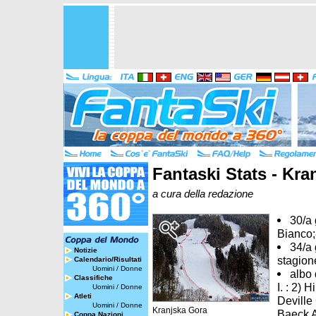
Fantaski Stats - Kra
a cura della redazione
30/a 
Bianco;
34/a 
Notizie
stagion
Calendario/Risultati
Uomini
/
Donne
albo 
Classifiche
I. : 2) 
Uomini
/
Donne
Atleti
Deville 
Uomini
/
Donne
Kranjska Gora
Baeck A.
Coppa Nazioni