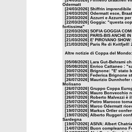
[24/03/2026]
Pinheiro Braathen vi
Odermatt
[24/03/2026]
Shiffrin imprendibile
[24/03/2026]
Odermatt esce, Braat
[23/03/2026]
Azzurri e Azzurre per 
[22/03/2026]
Goggia: "questa copp
fortissima"
[22/03/2026]
SOFIA GOGGIA COME
[22/03/2026]
PARIS-BIS ANCHE I
[21/03/2026]
E' PIROVANO SHOW:
[21/03/2026]
Paris Re di Kvitfjell
Altre notizie di Coppa del Mondo
[05/08/2026]
Lara Gut-Behrami chi
[05/08/2026]
Enrico Cattaneo : "s
[30/07/2026]
Brignone: "E' stato b
[29/07/2026]
Federica Brignone st
[26/07/2026]
Maurizio Dunnhofer s
Molisano
[26/07/2026]
Gruppo Coppa Europa
[26/07/2026]
Mauro Bonvecchio nu
[26/07/2026]
Roberto Malvezzi è i
[25/07/2026]
Pietro Marocco torna
[25/07/2026]
Marco Odermatt ricev
[19/07/2026]
Markus Ortler confer
[19/07/2026]
Alberto Ruggeri conf
Sardegna
[19/07/2026]
ASIVA: Albert Chatria
[14/07/2026]
Buon compleanno Fe