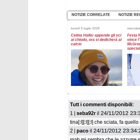
NOTIZIE CORRELATE
NOTIZIE RE
lunedì 6 luglio 2026
mercole
Celina Haller appende gli sci
Festa 
al chiodo, ora si dedicherà al
vince l
calcio
McGrat
special
mercoledì 25 marzo 2026
mercole
Meillard guida l'ultimo
Grenier
slalom, lotta aperta per la
gigant
Tutt i commenti disponibili:
Coppa di specialità
24/11/2012 23:
1 |
seba92r
il
tina[:I][:I][:I] che sciata, fa que
24/11/2012 23:34:
2 |
paco
il
mah mi sembra che le azzurre si