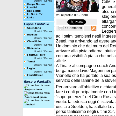
Uomini
/
Donne
CdM, e 
Coppa Nazioni
general
Località
alcuna 
Dati Storici
Lo Sci in TV
Vai al profilo di
Curtoni I.
stagion
Links
allargan
concorr
6 Commenti
Calendario
Leggera
Uomini
/
Donne
Risultati
agli ottimi tempismi negli ingressi
Uomini
/
Donne
Zettel, ma arrivando ad avere anc
Classifiche
Uomini
/
Donne
Un dominio che dal muro del Ret
Statistiche
arrivare alla pista odierna, piutt
Uomini
/
Donne
FantaSkiTool®
con una visibilità piatta che nel
Uomini
/
Donne
atlete.
Tornei
A Tina e al compagno-coach Andre
Uomini
/
Donne
Leghe
bergamasco Livio Magoni nei pan
Uomini
/
Donne
Vianello che ha portato la sua 
FantaStorico
servizio delle lamine della slove
Per arrivare all'obiettivo dichiara
Registrazione
fare i conti principalmente con 
"superpotenze" del Circo Rosa s
Accesso al gioco
vuoto: la tedesca oggi è scivolat
Vincitori
uscita a Soelden, ha saltato Lev
perso tantissimo negli ultimi 25",