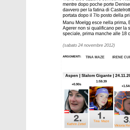
mentre dopo poche porte Denise
davvero per la fatina di Castelrott
portata dopo il 7/o posto della 
Manu Moelgg esce nella prima, E
Agerer non si qualificano per l
speciale, prima manche alle 18 or
(sabato 24 novembre 2012)
ARGOMENTI:
TINA MAZE
IRENE CU
Aspen | Slalom Gigante | 24.11.2
1:59.39
+0.90s
+1.54
Tina Maze
Kathrin Zettel
Viktoria R