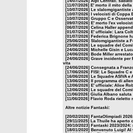
[14/07/2026]
Alpi Centrali: sabato
[11/07/2026]
E' morto il mito dell
[10/07/2026]
Le slalomgigantiste a
[10/07/2026]
I velocisti di Coppa
[10/07/2026]
Gruppo C e Osservat
[09/07/2026]
E' morto l'ex veloci
[06/07/2026]
Celina Haller appende
[01/07/2026]
E' ufficiale: Lara Co
[01/07/2026]
Federica Brignone ha
[25/06/2026]
Slalomgigantiste a F
[25/06/2026]
Le squadre del Comit
[24/06/2026]
Michelle Gisin e Luc
[24/06/2026]
Bode Miller arrestat
[24/06/2026]
Grave incidente per 
vita
[24/06/2026]
Consegnata a Franzon
[17/06/2026]
FISI: Le Squadre C e
[16/06/2026]
Le Squadre ASIVA e A
[13/06/2026]
Il programma di alle
[12/06/2026]
E' ufficiale: Alice 
[12/06/2026]
Le squadre del Comit
[11/06/2026]
Giulia Albano saluta
[11/06/2026]
Flavio Roda rieletto 
Altre notizie Fantaski:
[20/02/2026]
FantaOlimpiadi 2026:
[29/11/2025]
La Thuile ha aperto 
[30/10/2023]
Fantaski 2023/2024: 
[18/01/2020]
Benvenuto Luigi! Al v