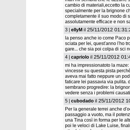
cambio di materiali,eccetto la c
specialmente per la brignone 
martedì 24 marzo 2026
martedì
completamente il suo modo di s
Pinheiro Braathen vince
Shiffri
assolutamente efficace e non sar
l'ultimo gigante e strappa la
Hafjell
coppa a Odermatt
25/11/2012 01:31:
3 |
ellyM
il
la penso anche io come Paco per
sciata per lei, quest'anno l'ho t
gare... che sia poi colpa di sci 
25/11/2012 01:
4 |
capriolo
il
mi ha impressionatoto la maze:
vincesse su questa pista perchè 
aveva mai fatto neppure un pod
faticare lei passavia via pulita.
sembrano progredire: la brignon
vedere senza i problemi causati 
25/11/2012 1
5 |
cubodado
il
Per la generale terrei anche d'
passaggio a vuoto, ma il potenz
una Tina così in forma per le al
poi le veloci di Lake Luise, fin