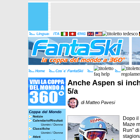
Anche Aspen si inch
5/a
di Matteo Pavesi
Notizie
Dopo il 
Calendario/Risultati
Maze me
Uomini
/
Donne
Classifiche
Run" di
Uomini
/
Donne
stagiona
Atleti