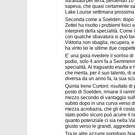
sdraidata per terra, perdendo 10
sapeva, che quasi certamente sal
Lake Louise settimana prossima 
Seconda come a Soelden: dopo le
Zettel ha risolto i problemi fisic
interpreti della specialità. Com
con qualche sbavatura si può fa
Viktoria non sbaglia, recupera, e s
ha vinto lei le ultime due coppette
E' una gioia rivedere il sorriso d
podio, solo 4 anni fa a Semmerin
specialità. Al traguardo esulta e 
che merita, per il suo talento, di e
diversa da un anno fa, la sua sciat
Quinta Irene Curtoni: risultato di
posto di Soelden, rimane il ramma
mezzo secondo di vantaggio sul
subito dopo in una curva verso des
mezza acrobazia, che gli è cost
stato podio sicuro può acuire il
quanto potenziale ci sia nella Val
giusto verso le grandi, aggredendo 
Tra le altre azzurre sorridono N