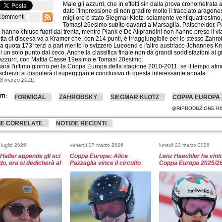
Male gli azzurri, che in effetti sin dalla prova cronometrata
dato l'impressione di non gradire molto il tracciato aragones
Commenti
migliore è stato Siegmar Klotz, solamente ventiquattresimo
Tomasi 26esimo subito davanti a Marsaglia. Patscheider, P
i hanno chiuso fuori dai trenta, mentre Plank e De Aliprandini non hanno preso il vi
ta di discesa va a Kramer che, con 214 punti, è irraggiungibile per lo stesso Zahro
 quota 173: terzi a pari merito lo svizzero Lueoend e l'altro austriaco Johannes Kro
di un solo punto dal ceco. Anche la classifica finale non dà grandi soddisfazioni ai g
i azzurri, con Mattia Casse 19esimo e Tomasi 20esimo.
arà l'ultimo giorno per la Coppa Europa della stagione 2010-2011: se il tempo atm
scherzi, si disputerà il supergigante conclusivo di questa interessante annata.
18 marzo 2011)
TI:
FORMIGAL
ZAHROBSKY
SIEGMAR KLOTZ
COPPA EUROPA
@RIPRODUZIONE RI
IE CORRELATE
NOTIZIE RECENTI
 luglio 2026
venerdì 27 marzo 2026
lunedì 23 marzo 2026
Haller appende gli sci
Coppa Europa: Alice
Lenz Haechler ha vinto
do, ora si dedicherà al
Pazzaglia vince il circuito
Coppa Europa 2025/2