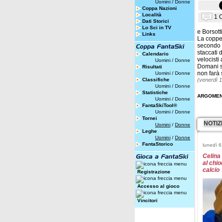
Uomini
/
Donne
Coppa Nazioni
Località
1 
Dati Storici
Lo Sci in TV
e Borsott
Links
La coppet
secondo a
staccati 
Calendario
velocist
Uomini
/
Donne
Domani s
Risultati
non farà 
Uomini
/
Donne
Classifiche
(venerdì 
Uomini
/
Donne
Statistiche
ARGOMEN
Uomini
/
Donne
FantaSkiTool®
Uomini
/
Donne
Tornei
NOTIZ
Uomini
/
Donne
Leghe
Uomini
/
Donne
FantaStorico
lunedì 6
Celina 
al chio
calcio
Registrazione
Accesso al gioco
Vincitori