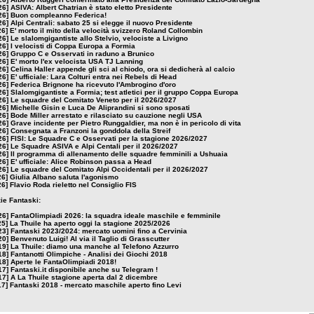
26]
ASIVA: Albert Chatrian è stato eletto Presidente
26]
Buon compleanno Federica!
26]
Alpi Centrali: sabato 25 si elegge il nuovo Presidente
26]
E' morto il mito della velocità svizzero Roland Collombin
26]
Le slalomgigantiste allo Stelvio, velociste a Livigno
26]
I velocisti di Coppa Europa a Formia
26]
Gruppo C e Osservati in raduno a Brunico
26]
E' morto l'ex velocista USA TJ Lanning
26]
Celina Haller appende gli sci al chiodo, ora si dedicherà al calcio
26]
E' ufficiale: Lara Colturi entra nei Rebels di Head
26]
Federica Brignone ha ricevuto l'Ambrogino d'oro
26]
Slalomgigantiste a Formia; test atletici per il gruppo Coppa Europa
26]
Le squadre del Comitato Veneto per il 2026/2027
26]
Michelle Gisin e Luca De Aliprandini si sono sposati
26]
Bode Miller arrestato e rilasciato su cauzione negli USA
26]
Grave incidente per Pietro Runggaldier, ma non è in pericolo di vita
26]
Consegnata a Franzoni la gonddola della Streif
26]
FISI: Le Squadre C e Osservati per la stagione 2026/2027
26]
Le Squadre ASIVA e Alpi Centali per il 2026/2027
26]
Il programma di allenamento delle squadre femminili a Ushuaia
26]
E' ufficiale: Alice Robinson passa a Head
26]
Le squadre del Comitato Alpi Occidentali per il 2026/2027
26]
Giulia Albano saluta l'agonismo
26]
Flavio Roda rieletto nel Consiglio FIS
zie Fantaski:
26]
FantaOlimpiadi 2026: la squadra ideale maschile e femminile
25]
La Thuile ha aperto oggi la stagione 2025/2026
23]
Fantaski 2023/2024: mercato uomini fino a Cervinia
20]
Benvenuto Luigi! Al via il Taglio di Grasscutter
19]
La Thuile: diamo una manche al Telefono Azzurro
18]
Fantanotti Olimpiche - Analisi dei Giochi 2018
18]
Aperte le FantaOlimpiadi 2018!
17]
Fantaski.it disponibile anche su Telegram !
17]
A La Thuile stagione aperta dal 2 dicembre
17]
Fantaski 2018 - mercato maschile aperto fino Levi