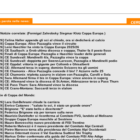
 parola nelle news:
 Notizie correlate: (Formigal Zahrobsky Siegmar Klotz Coppa Europa )
26]
Celina Haller appende gli sci al chiodo, ora si dedicherà al calcio
26]
Coppa Europa: Alice Pazzaglia vince il circuito
26]
Lenz Haechler ha vinto la Coppa Europa 2025/26
26]
CE Saalbach: a Grob ultima discesa e copppa; Thaler fa il posto fisso
26]
Finali di Coppa Europa: Pazzaglia e Haechler leader delle generali
26]
CE Sundsvall: Mondinelli 4/a, Pazzaglia vince la coppa
26]
CE Sundsvall: doppietta per Swenn-Larsson, Pazzaglia e Mondinelli podio
26]
CE Oppdal: vittoria in gigante per Collomb e Ghisalberti
26]
CE: Allemand terza in superg; dominio Svizzero tra gli uomini
26]
CE Chamonix - Alice Pazzaglia concede il bis! 7 Azzurre nelle 25
26]
CE Chamonix: tripletta azzurra in slalom con Pazzaglia, Carolli e Sola
26]
Sara Allemand firma il bis in Coppa Europa: vince ancora in superg
26]
CE: Allemand vince la discesa di St.Anton; Abbruzzese terzo a Pass Thurn
26]
CE Pass Thurn: Sara Allemand vince la discesa
26]
CE Crans-Montana: Saccardi terzo in slalom
izie di Coppa del Mondo:
26]
Lara Gut-Behrami chiude la carriera
26]
Enrico Cattaneo : "saluto lo sci, è stato un grande onore"
26]
Brignone: "E' stato bello e divertente!"
26]
Federica Brignone sta per tornare sulla neve
26]
Maurizio Dunnhofer si riconferma al Comitato FVG, Iandolo al Molisano
26]
Gruppo Coppa Europa maschile al Sestriere
26]
Mauro Bonvecchio nuovo presidente di FISI Trentino
26]
Roberto Malvezzi è il nuovo presidente del Comitato Alpi Centrali
26]
Pietro Marocco torna alla presidenza del Comitato Alpi Occidentali
26]
Marco Odermatt riceve il Val Gardena Sudtirol Ski Trophy
26]
Markus Ortler confermato alla guida del Comitato FISI Alto Adige
26]
Alberto Ruggeri confermato alla Presidenza del Comitato Lazio-Sardegna