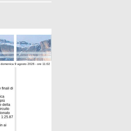
domenica 9 agosto 2026 - ore 11:02
finali di
ica
 più
e della
ircuito
sionato
i 1:25.87
in ai