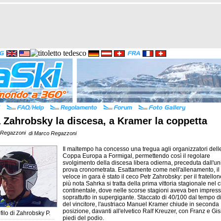
 Zahrobsky la discesa, a Kramer la coppetta
di Marco Regazzoni
Il maltempo ha concesso una tregua agli organizzatori delle 
Coppa Europa a Formigal, permettendo così il regolare
svolgimento della discesa libera odierna, preceduta dall'un
prova cronometrata. Esattamente come nell'allenamento, il
veloce in gara è stato il ceco Petr Zahrobsky: per il fratellon
più nota Sahrka si tratta della prima vittoria stagionale nel c
continentale, dove nelle scorse stagioni aveva ben impres
soprattutto in supergigante. Staccato di 40/100 dal tempo d
del vincitore, l'austriaco Manuel Kramer chiude in seconda
posizione, davanti all'elvetico Ralf Kreuzer, con Franz e Gis
filo di
Zahrobsky P.
piedi del podio.