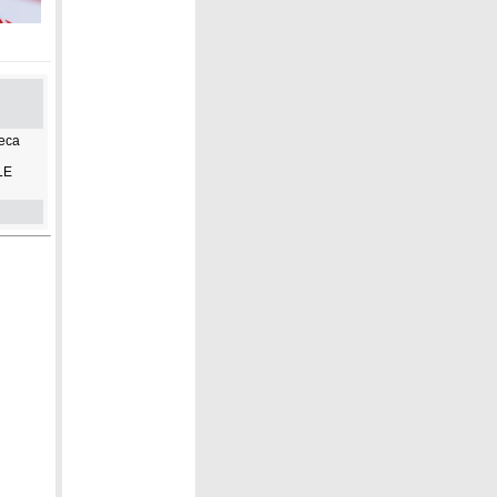
li 4/a,
ppa
Ceca
LE
ero tra