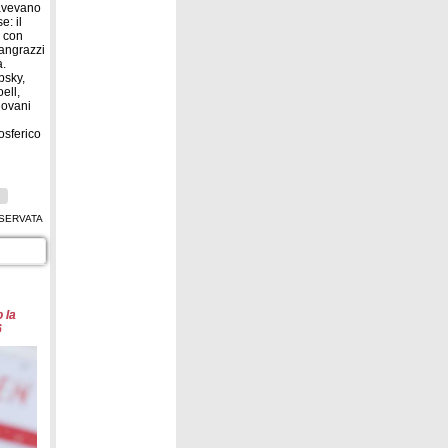
 avevano
e: il
, con
angrazzi
a.
bsky,
ell,
iovani
osferico
SERVATA
 la
6