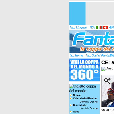
CE: a
Notizie
Calendario/Risultati
Uomini
/
Donne
Classifiche
Uomini
/
Donne
Vai al pro
Atleti