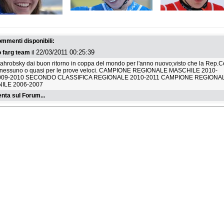
 20 marzo 2026
mercoledì 18 marzo 2026
domenica 1 marzo 2026
lbach: a Grob ultima
Finali di Coppa Europa:
CE Sundsvall: Mondinel
a e copppa; Thaler fa
Pazzaglia e Haechler leader
Pazzaglia vince la co
commenti disponibili:
o fisso
delle generali
22/03/2011 00:25:39
o farg team
il
ahrobsky dai buon ritorno in coppa del mondo per l'anno nuovo;visto che la Rep.
 nessuno o quasi per le prove veloci. CAMPIONE REGIONALE MASCHILE 2010-
009-2010 SECONDO CLASSIFICA REGIONALE 2010-2011 CAMPIONE REGIONA
ILE 2006-2007
ta sul Forum...
a 1 marzo 2026
mercoledì 25 febbraio 2026
lunedì 26 gennaio 2026
dsvall: doppietta per
CE Oppdal: vittoria in
CE: Allemand terza in
Larsson, Pazzaglia e
gigante per Collomb e
superg; dominio Svizz
elli podio
Ghisalberti
gli uomini