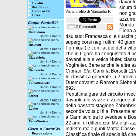
davanti
Località
sicura d
Dati Storici
Lo Sci in TV
Vai al profilo di
Marsaglia F.
non gra
Links
azzurre
Mondo p
2 Commenti
Elena a
Calendario
risultato: Francesca ci è riuscita 
Uomini
/
Donne
superg corsi negli ultimi 40 giorni
Risultati
Formigal) e con l'acuto della vit
Uomini
/
Donne
che in 6 gare ha conquistato 4 po
Classifiche
davanti alla elvetica Nufer, class
Uomini
/
Donne
Voglreiter. Bene anche le altre a
Cipriani 9/a, Camilla Borsotti 11
Statistiche
Uomini
/
Donne
In classifica generale, a 2 prove
Duerr davanti a Ramona Siebenho
FantaSkiTool®
Uomini
/
Donne
692.
Penultima gara del circuito invec
Tornei
davanti allo svizzero Zueger e a
Uomini
/
Donne
della passata stagione Zahrobsky 
Leghe
seconda volta di fila. Presente an
Uomini
/
Donne
a Garmisch: tra lo svedese e Bos
FantaStorico
22 anni di differenza! Male gli az
indietro ma a punti Mattia Casse 
Classifica finale di specialità c
Registrazione