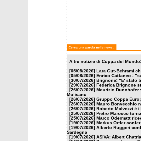
Cerca una parola nelle news:
Altre notizie di Coppa del Mondo
[05/08/2026]
Lara Gut-Behrami chi
[05/08/2026]
Enrico Cattaneo : "s
[30/07/2026]
Brignone: "E' stato b
[29/07/2026]
Federica Brignone st
[26/07/2026]
Maurizio Dunnhofer s
Molisano
[26/07/2026]
Gruppo Coppa Europa
[26/07/2026]
Mauro Bonvecchio nu
[26/07/2026]
Roberto Malvezzi è i
[25/07/2026]
Pietro Marocco torna
[25/07/2026]
Marco Odermatt ricev
[19/07/2026]
Markus Ortler confer
[19/07/2026]
Alberto Ruggeri conf
Sardegna
[19/07/2026]
ASIVA: Albert Chatria