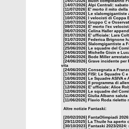
[14/07/2026]
Buon compleanno Fe
[14/07/2026]
Alpi Centrali: sabato
[11/07/2026]
E' morto il mito dell
[10/07/2026]
Le slalomgigantiste a
[10/07/2026]
I velocisti di Coppa
[10/07/2026]
Gruppo C e Osservat
[09/07/2026]
E' morto l'ex veloci
[06/07/2026]
Celina Haller appende
[01/07/2026]
E' ufficiale: Lara Co
[01/07/2026]
Federica Brignone ha
[25/06/2026]
Slalomgigantiste a F
[25/06/2026]
Le squadre del Comit
[24/06/2026]
Michelle Gisin e Luc
[24/06/2026]
Bode Miller arrestat
[24/06/2026]
Grave incidente per 
vita
[24/06/2026]
Consegnata a Franzon
[17/06/2026]
FISI: Le Squadre C e
[16/06/2026]
Le Squadre ASIVA e A
[13/06/2026]
Il programma di alle
[12/06/2026]
E' ufficiale: Alice 
[12/06/2026]
Le squadre del Comit
[11/06/2026]
Giulia Albano saluta
[11/06/2026]
Flavio Roda rieletto 
Altre notizie Fantaski:
[20/02/2026]
FantaOlimpiadi 2026:
[29/11/2025]
La Thuile ha aperto 
[30/10/2023]
Fantaski 2023/2024: 