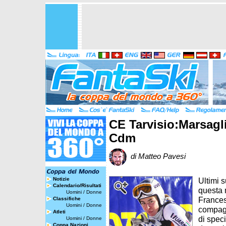
CE Tarvisio:Marsagl
Cdm
di Matteo Pavesi
Notizie
Ultimi 
Calendario/Risultati
questa m
Uomini
/
Donne
Frances
Classifiche
Uomini
/
Donne
compagn
Atleti
di speci
Uomini
/
Donne
Coppa Nazioni