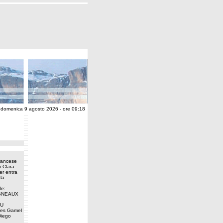
domenica 9 agosto 2026 - ore 09:18
francese
i Clara
er entra
la
e:
OGNEAUX
AU
rles Gamel
Diego