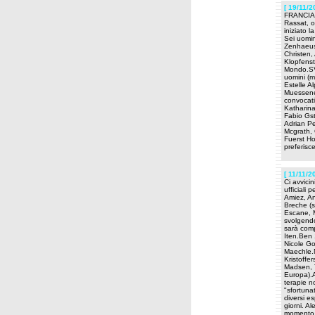
[ 19/11/2
FRANCIA -
Rassat, o
iniziato 
Sei uomin
Zenhaeuse
Christen,
Klopfenst
Mondo.SVE
uomini (m
Estelle 
Muessener
convocati
Katharina
Fabio Gst
Adrian Pe
Mcgrath, 
Fuerst Ho
preferisc
[ 11/11/2
Ci avvici
ufficiali
Amiez, A
Breche (s
Escane, M
svolgendo
sarà comp
Iten.Ben 
Nicole Go
Maechle.N
Kristoffe
Madsen, 
Europa).A
terapie n
"sfortuna
diversi e
giorni. A
momento n