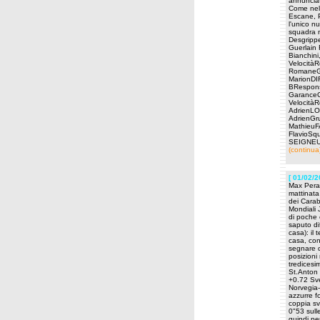
annunciat
Come nell
Escane, P
l'unico 
squadra m
Desgrippe
Guerlain 
Bianchini
Velocità
RomaneGr
MarionD
BRespon
GaranceO
Velocità
AdrienL
AdrienG
Mathieu
FlavioSq
SEIGNEUR
(continua
[ 01/02/2
Max Perat
mattinata
dei Carab
Mondiali J
di poche 
saputo di
casa): il
casa, con 
segnare d
posizioni
tredicesi
St.Anton 
+0.72 Sve
Norvegia
azzurre f
coppia sv
0"53 sull
quindi pe