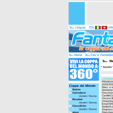
" Azzolin 
[ 27/05/2
FRANCIA -
2026/2027
Direz, ci
Notizie
direttame
Calendario
Orecchio
Camille
Uomini
/
Donne
Vincent
Risultati
ChiaraSq
Uomini
/
Donne
EmyCHAR
Classifiche
StellaOLL
Uomini
/
Donne
Seigneur,
Orecchion
Atleti