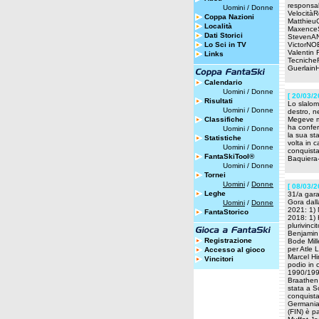
responsab
Uomini
/
Donne
Velocit
Coppa Nazioni
Matthie
Località
Maxence
Dati Storici
StevenA
Lo Sci in TV
VictorNO
Valenti
Links
Tecniche
Guerlai
Calendario
Uomini
/
Donne
[ 20/03/2
Risultati
Lo slalom
Uomini
/
Donne
destro, n
Classifiche
Megeve me
ha confer
Uomini
/
Donne
la sua st
Statistiche
volta in 
Uomini
/
Donne
conquista
FantaSkiTool®
Baquiera
Uomini
/
Donne
Tornei
Uomini
/
Donne
[ 08/03/2
Leghe
31/a gara
Gora dall
Uomini
/
Donne
2021: 1) 
FantaStorico
2018: 1) 
plurivinci
Benjamin R
Registrazione
Bode Mille
per Atle 
Accesso al gioco
Marcel Hi
Vincitori
podio in 
1990/1991
Braathen P
stata a S
conquista
Germania 
(FIN) è pa