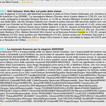
l via Mina Fuerst ...
(continua)
025 ]
-
SAC Ushuaia: Della Mea sul podio dello slalom
are di gigante è toccato agli slalomisti scendere in pista al Cerro Castor (Ushuaia), per chiudere 
th American Cup.DONNE - La transalpina Marion Chevrier vince il primo slalom in 1:50.23, con 31
 sulla compagna si squadra Doriane Escane, e +1.06 su Jessica Hilzinger. Ai piedi del podio a +1
 Lara Della Mea, mentre Giorgia Collomb non chiude la prima manche.Nel secondo slalom non ca
 posti con Chevrier ed Escane, mentre Della Mea sale al terzo posto, staccata di +1.43, unica azz
NI - L'austriaco Joshua Sturm vince il primo slalom in 1:48.31, davanti al finlandese Eduard Hall
 al transalpino Leo Anguenot (+0.65).Ottavo tempo per Tommaso Saccardi (+1.29), poi Zucchini 
rado Barbera 15/o, Matteo Bendotti 16/o.Gara2 va al francese Antoine
Azzolin
in 1:52.32, sempr
allberg (+0.51), terzo gradino per Himmelsbach (+0.61). Quinto posto per Tommaso Saccardi a +
he Bendotti 9/o poi Barbera 12/o e Seppi 16/o.Intanto è stata cancellata la tappa del 23/25 set
a a Nevados de Chillan.
(continua)
025 ]
-
La nazionale francese per la stagione 2025/2026
ci francese FFS e il responsabile dello sci alpino David Chastan, con i responsabili del settore ma
errin e femminile Lionel Pellicier, ha annunciato le squadre maschili e femminili per lo sci alpino pe
2025/2026.SQUADRA FEMMINILE - 23 le atlete selezionate (4 più dello scorso anno): in squadra 
l'ingresso di Abouly (dalla B), mentre in B ci sono quattro nuove atlete: Charbonnier, Charbotel, Ch
arance Meyer esce dalle squadre nazionali.SQUADRA MASCHILE - Pochi ma significativi cambi in
Alban Elezi Cannaferina, esce Hugo Desgrippes (che torna in B), e Matthieu Faivre, che non trova
 Nazionale.Faivre, classe 1992, 127 pettorali in Coppa del Mondo, bronzo olimpico in gigante a 
oppio oro mondiale in gigante e parallelo a Cortina 2021, nella scorsa stagione ha faticato molti
ndo alcun punto.Ecco tutti i nomi:Settore femminileSquadra NazionaleGruppo VelocitàResponsab
ialeABOULY LoisCERUTTI CamilleGAUCHE LauraDIREZ ClaraCLEMENT KarenMIRADOLI Roman
Responsabile: Vincent Blum (SL)BRECHE ClarisseCHEVRIER MarionESCANE DorianeLAMURE
NEAUX ChiaraMCFARLANE CaitlinSquadra Nazionale BResponsabile: Jean Noel MartinBRAND
RBONNIER EmyCHARBOTEL IlonaCHEVRIER AxelleDAHON AlizeeHARO CarmenJALLAT
UGON-MOULIN LaurineOLLIER MarjolaineORECCHIONI Paola Settore MaschileSquadra
eGruppo VelocitàResponsabile: Xavier FOURNIER-BIDOZALLEGRE NilsALPHAND NilsBAILET
uFRESQUET AdrienLORIOT FlorianGIEZENDANNER BlaiseMUZATON MaxenceSARRAZIN Cypri
ruppo TecnicheResponsabile: Kevin PAGEAMIEZ StevenANGUENOT LeoELEZI CANNAFERINA
VROT ThibautMUFFAT JEANDET VictorNOEL ClementORECCHIONI DiegoPINTURAULT AlexisRA
ALE FlavioSquadra BGruppo VelocitàResponsabile: Cyril VIEUXALPHAND SamBANFI PabloCA
EL LeoDUCROS LeoGAMEL SEIGNEUR CharlesMEYER EdgarGruppo TecnicheResponsabile: .
)