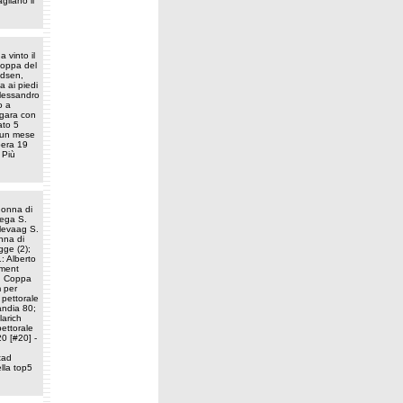
liano il
 vinto il
Coppa del
adsen,
a ai piedi
Alessandro
o a
 gara con
ato 5
i un mese
pera 19
 Più
donna di
lega S.
olevaag S.
onna di
gge (2);
1: Alberto
ement
in Coppa
m per
 pettorale
andia 80;
larich
pettorale
20 [#20] -
tad
ella top5