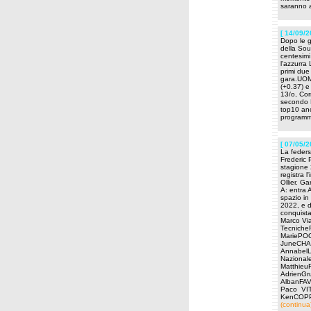
saranno a
[ 14/09/2
Dopo le g
della Sou
centesimi
l'azzurra
primi due
gara.UOMI
(+0.37) e
13/o, Cor
secondo H
top10 anc
programm
[ 07/05/2
La feders
Frederic P
stagione 
registra 
Ollier. G
A: entra 
spazio in
2022, e d
conquista
Marco V
Tecniche
MariePOG
JuneCHA
AnnabelL
Nazional
Matthie
AdrienG
AlbanFA
Paco VIT
KenCOPP
(continua