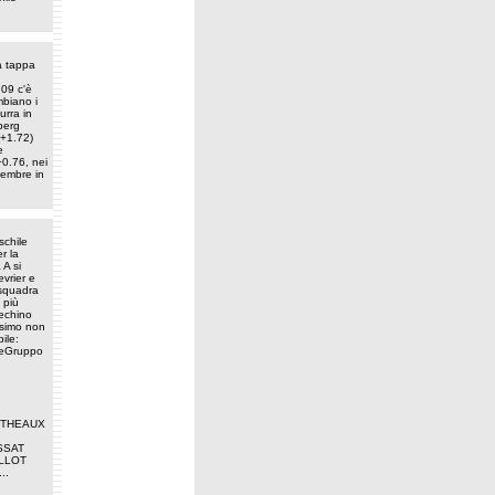
la tappa
.09 c'è
mbiano i
urra in
berg
(+1.72)
e
0.76, nei
tembre in
schile
r la
A si
evrier e
 squadra
 più
Pechino
ssimo non
ile:
eGruppo
enTHEAUX
SSAT
ILLOT
..