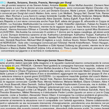
025 ]
-
Austria, Svizzera, Svezia, Francia, Norvegia per Gurgl
 tra gli uomini saranno al via Steven Amiez, Antoine
Azzolin
, Victor Muffat-Jeandet, Clement Noe
ttimo sesto a Levi.Tra le donne ancora assente Pogneaux, sono convocate Marion Chevrier, che
la stagione con un ottimo 9/o posto a Levi, poi Doriane Escane, Marie Lamure, Caitlin Mcfarlane.
i convocati per Gurgl dal coach Matteo Joris, sono: Loic Meillard, Tanguy Nef, Daniel Yule, Ramo
rn, Marc Rochat e Luca Aerni.In campo femminile Camille Rast, Wendy Holdener, Melanie Meilla
 Aline Hoepli, Nicole Good, Anuk Braendli, Aline Danioth, Selina Egloff, Faye Buff e Amélie
ein.Rispetto a Levi viene convocata anche Faye Buff, atleta del gruppo B, all'esordio in Coppa d
ZIA - La Svenska Skidforbundet ha convocato 7 atleti: Kristoffer Jakobsen, Fabian Ax Swartz tr
ancano quindi Wissting e Hansson), mentre tra le ragazze spazio a Sara Hector, Anna Swenn La
Alphand, Hanna Aronsson Elfman e Cornelia Oehlund (rispetto a Levi manca quindi Moa Bostroem
).AUSTRIA - Ski Austria ha convocato 9 uomini e 7 donne per la tappa casalinga, gli stessi uomi
 a Levi. Dunque domenica saranno al via: Katharina Liensberger, Katharina Truppe, Katharina Ga
 Huber, Franziska Gritsch, Lisa Hoerhager, Natalie Falch.Sabato attesi Marco Schwarz e Manuel Fe
rein, Dominik Raschner, Michael Matt (il migliore a Levi), Joshua Sturm, Simon Rueland, Johannes
rtl NORVEGIA - Solo otto i norvegesi convocati per l'Oetztal: Henrik Kristoffersen, Timon Haugan,
Oscar Andreas Sandvik, Theodor Braekken e Eirik Hystad Solberg tra gli uomini, mentre tra le d
ltmann e Bianca Bakke Westhoff (ottima 14/a al rientro). Thea Louise Stjernesund, presente a Le
e concentrarsi sul gigante e si recherà in nordamerica.
(continua)
025 ]
-
Levi: Francia, Svizzera e Norvegia (senza Steen Olsen)
niamo al primo slalom speciale della stagione e le squadre nazionali stanno comunicando le convo
 per la tappa di Levi. FRANCIA - Clement Noel guiderà la compagine francese maschile, insieme co
ntoine
Azzolin
, Hugo Desgrippes, Victor Muffat-Jeandet e Paco Rassat.Tra le ragazze, orfane di C
tagione finita) e Chiara Pogneaux (problemi alla caviglia), sono convocate Marion Chevrier, Doria
arie Lamure e Caitlin McFarlane.A loro si dovrebbero aggiungere tre ragazze del gruppo B che 
 selezione interna in questi giorni.SVIZZERA - Lo squadrone maschile guidato dal coach Matteo 
osto da Loic Meillard, Tanguy Nef, Daniel Yule, Ramon Zenhaeusern, Marc Rochat, Luca Aerni e
11 le ragazze convocate: Camille Rast, Wendy Holdener, Melanie Meillard, Eliane Christen, Aline 
od, Anuk Braendli, Aline Danioth, Selina Egloff e Amelie Klopfenstein.Convocata, ma in dubbio, 
ORVEGIA - Sono 9 gli 'Attacking Vikings' selezionati per Levi, a cominciare da capitan Henrik
rsen, poi Timon Haugan e Atle Lie Mcgrath, Eirik Hystad Soberg, Oscar Andreas Sandvik, Hans Gr
Theodor Braeeken, Mikkel Remsoey e il debuttante Peder Lunder (quarto un anno a Levi in Cop
ssente, come a Soelden, Alexander Steen Olsen: il norvegese ha continui problemi al ginocchio,
on stanno dando i risultati sperati, come ha spiegato il medico federale Trond Floberghagen:
tamente al momento la situazione non è compatibile con l'attività agonistica. Stiamo collaborand
sperti e valutando se sia necessario intervenire chirurgicamente, prenderemo una decisione nei pr
lexander è ancora giovane, il nostro obiettivo è trovare la miglior soluzione a lungo termine. Purtro
on possiamo dire quando tornerà a gareggiare, dipenderà dalla terapia scelta."In campo femmi