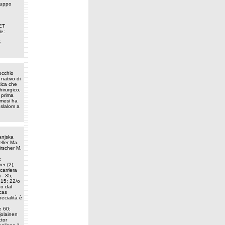
ruppo
ET
e:
E
occhio
nativo di
tica che
hirurgico,
 prima
 mesi ha
 slalom a
anjska
eller Ma.
irscher M.
;
er (2);
carriera
 - 35;
 15; 22/o
do dal
ucas
pecialità è
e 60;
jolainen
ctor