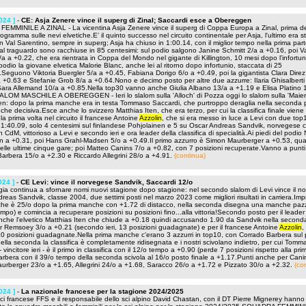
024 ]
-
CE: Asja Zenere vince il superg di Zinal; Saccardi esce a Obereggen
MMINILE A ZINAL - La vicentina Asja Zenere vince il superg di Coppa Europa a Zinal, prima de
ogramma sulle nevi elvetiche.E' il quinto successo nel circuito continentale per Asja, l'ultimo era s
in Val Sarentino, sempre in superg; Asja ha chiuso in 1:00.14, con il miglior tempo nella prima par
al traguardo sono racchiuse in 85 centesimi: sul podio salgono Janine Schmitt 2/a a +0.16, poi Va
/a a +0.22, che era rientrata in Coppa del Mondo nel gigante di Killington, 10 mesi dopo l'infortun
 podio la giovane elvetica Malorie Blanc, anche lei al ritorno dopo infortunio, staccata di 25
.Seguono Viktoria Buergler 5/a a +0.45, Fabiana Dorigo 6/o a +0.49, poi la gigantista Clara Direz 
 +0.63 e Stefanie Grob 8/a a +0.64.Nono e decimo posto per altre due azzurre: Ilaria Ghisalberti
ara Allemand 10/a a +0.85.Nella top30 vanno anche Giulia Albano 13/a a +1.19 e Elisa Platino 
LOM MASCHILE A OBEREGGEN - Ieri lo slalom sulla 'Alloch' di Pozza oggi lo slalom sulla 'Maierl
: dopo la prima manche era in testa Tommaso Saccardi, che purtroppo deraglia nella seconda 
che decisiva.Esce anche lo svizzero Matthias Iten, che era terzo, per cui la classifica finale viene r
la prima volta nel circuito il francese Antoine
Azzolin
, che si era messo in luce a Levi con due top
 1:40.09, solo 4 centesimi sul finlandese Pohjolainen e 5 su Oscar Andreas Sandvik, norvegese 
in CdM, vittorioso a Levi e secondo ieri e ora leader della classifica di specialità.Ai piedi del podio
 a +0.31, poi Hans Grahl-Madsen 5/o a +0.49.Il primo azzurro è Simon Maurberger a +0.53, qua
elle ultime cinque gare; poi Matteo Canins 7/o a +0.82, con 7 posizioni recuperate.Vanno a punt
arbera 15/o a +2.30 e Riccardo Allegrini 28/o a +4.91.
(continua)
024 ]
-
CE Levi: vince il norvegese Sandvik, Saccardi 12/o
ia continua a sfornare nomi nuovi stagione dopo stagione: nel secondo slalom di Levi vince il n
reas Sandvik, classe 2004, due settimi posti nel marzo 2023 come migliori risultati in carriera.Im
che è 25/o dopo la prima manche con +1.72 di distacco, nella seconda disegna una manche pa
tempo) e comincia a recuperare posizioni su posizioni fino...alla vittoria!Secondo posto per il leader
che l'elvetico Matthias Iten che chiude a +0.18 quindi accusando 1.90 da Sandvik nella secon
 Remsoey 3/o a +0.21 (secondo ieri, 13 posizioni guadagnate) e per il francese Antoine
Azzolin
,
0 posizioni guadagnate.Nella prima manche c'erano 3 azzurri in top10, con Corrado Barbera sul
 nella seconda la classifica è completamente ridisegnata e i nostri scivolano indietro, per cui Tomm
 vincitore ieri - è il primo in classifica con il 12/o tempo a +0.90 (perde 7 posizioni rispetto alla pri
rbera con il 39/o tempo della seconda scivola al 16/o posto finale a +1.17.Punti anche per Cani
urberger 23/o a +1.65, Allegrini 24/o a +1.68, Saracco 26/o a +1.72 e Pizzato 30/o a +2.32.
(co
024 ]
-
La nazionale francese per la stagione 2024/2025
ci francese FFS e il responsabile dello sci alpino David Chastan, con il DT Pierre Mignerey hanno