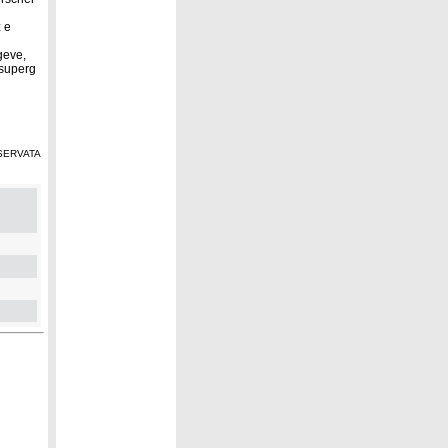
z e
geve,
 superg
SERVATA