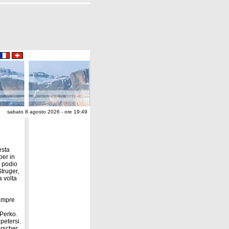
sabato 8 agosto 2026 - ore 19:49
esta
ber in
l podio
Struger,
a volta
sempre
 Perko.
petersi.
irscher