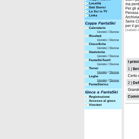
Località
ma perde
Dati Storici
Per gli 
Lo Sci in TV
Penasa 
Links
Archivi
Serre C
per il g
Calendario
(sabato 
Uomini
/
Donne
Risultati
Uomini
/
Donne
Classifiche
Uomini
/
Donne
Statistiche
Uomini
/
Donne
FantaSkiTool®
I prim
Uomini
/
Donne
Tornei
1 |
lbr
Uomini
/
Donne
Certo 
Leghe
Uomini
/
Donne
2 |
Def
FantaStorico
Grande
Comme
Registrazione
Accesso al gioco
Vincitori