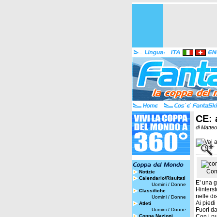
CE: 
di Matte
Vai a
M.
Com
Notizie
Calendario/Risultati
E' una g
Uomini
/
Donne
Hinterst
Classifiche
nelle di
Uomini
/
Donne
Ai piedi
Atleti
Fuori da
Uomini
/
Donne
Coppa Nazioni
Con i pu