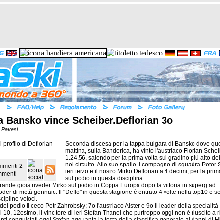
a Bansko vince Scheiber.Deflorian 3o
o Pavesi
l profilo di
Deflorian
Seconda discesa per la tappa bulgara di Bansko dove qu
mattina, sulla Banderica, ha vinto l'austriaco Florian Schei
1.24.56, salendo per la prima volta sul gradino più alto de
nel circuito. Alle sue spalle il compagno di squadra Peter 
2
ieri terzo e il nostro Mirko Deflorian a 4 decimi, per la prim
menti
sul podio in questa disciplina.
rande gioia riveder Mirko sul podio in Coppa Europa dopo la vittoria in superg ad
oder di metà gennaio. Il "Deflo" in questa stagione è entrato 4 volte nella top10 e 
scipline veloci.
 del podio il ceco Petr Zahrobsky; 7o l'austriaco Alster e 9o il leader della specialità
i 10, 12esimo, il vincitore di ieri Stefan Thanei che purtroppo oggi non è riuscito a ri
nti conquistati oggi Stefan agguanta la testa della classifica generale ai danni di H