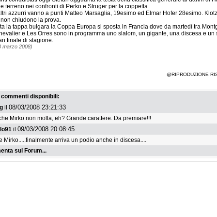
 terreno nei confronti di Perko e Struger per la coppetta.
altri azzurri vanno a punti Matteo Marsaglia, 19esimo ed Elmar Hofer 28esimo. Klot
non chiudono la prova.
ata la tappa bulgara la Coppa Europa si sposta in Francia dove da martedì tra Mont
hevalier e Les Orres sono in programma uno slalom, un gigante, una discesa e un
ran finale di stagione.
8 marzo 2008)
@RIPRODUZIONE RI
i commenti disponibili:
08/03/2008 23:21:33
tg
il
che Mirko non molla, eh? Grande carattere. Da premiare!!!
09/03/2008 20:08:45
lo91
il
 Mirko.....finalmente arriva un podio anche in discesa....
nta sul Forum...