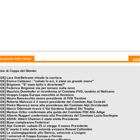
a parola nelle news:
tizie di Coppa del Mondo:
026]
Lara Gut-Behrami chiude la carriera
026]
Enrico Cattaneo : "saluto lo sci, è stato un grande onore"
026]
Brignone: "E' stato bello e divertente!"
026]
Federica Brignone sta per tornare sulla neve
026]
Maurizio Dunnhofer si riconferma al Comitato FVG, Iandolo al Molisano
026]
Gruppo Coppa Europa maschile al Sestriere
026]
Mauro Bonvecchio nuovo presidente di FISI Trentino
026]
Roberto Malvezzi è il nuovo presidente del Comitato Alpi Centrali
026]
Pietro Marocco torna alla presidenza del Comitato Alpi Occidentali
026]
Marco Odermatt riceve il Val Gardena Sudtirol Ski Trophy
026]
Markus Ortler confermato alla guida del Comitato FISI Alto Adige
026]
Alberto Ruggeri confermato alla Presidenza del Comitato Lazio-Sardegna
026]
ASIVA: Albert Chatrian è stato eletto Presidente
026]
Buon compleanno Federica!
026]
Alpi Centrali: sabato 25 si elegge il nuovo Presidente
026]
E' morto il mito della velocità svizzero Roland Collombin
026]
Le slalomgigantiste allo Stelvio, velociste a Livigno
026]
I velocisti di Coppa Europa a Formia
026]
Gruppo C e Osservati in raduno a Brunico