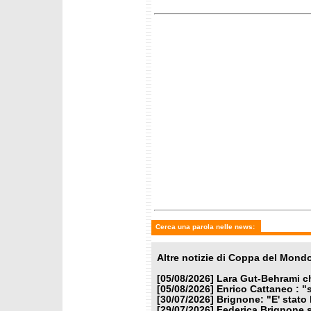
Cerca una parola nelle news:
Altre notizie di Coppa del Mond
[05/08/2026]
Lara Gut-Behrami ch
[05/08/2026]
Enrico Cattaneo : "s
[30/07/2026]
Brignone: "E' stato 
[29/07/2026]
Federica Brignone s