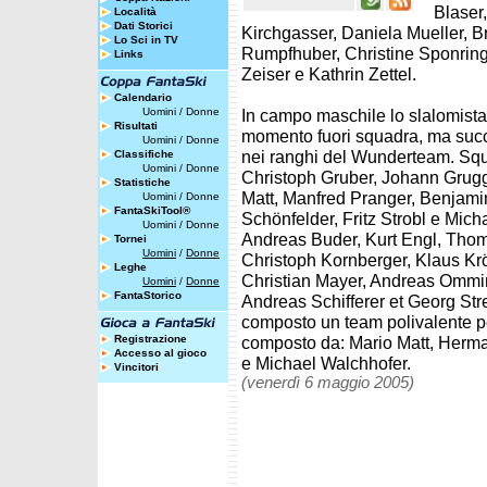
Blaser
Località
Dati Storici
Kirchgasser, Daniela Mueller, B
Lo Sci in TV
Rumpfhuber, Christine Sponring, 
Links
Zeiser e Kathrin Zettel.
Calendario
Uomini
/
Donne
In campo maschile lo slalomista 
Risultati
momento fuori squadra, ma succe
Uomini
/
Donne
nei ranghi del Wunderteam. Squ
Classifiche
Uomini
/
Donne
Christoph Gruber, Johann Grug
Statistiche
Matt, Manfred Pranger, Benjami
Uomini
/
Donne
FantaSkiTool®
Schönfelder, Fritz Strobl e Mich
Uomini
/
Donne
Andreas Buder, Kurt Engl, Thom
Tornei
Uomini
/
Donne
Christoph Kornberger, Klaus Krö
Leghe
Christian Mayer, Andreas Ommin
Uomini
/
Donne
FantaStorico
Andreas Schifferer et Georg Strei
composto un team polivalente per
Registrazione
composto da: Mario Matt, Herm
Accesso al gioco
e Michael Walchhofer.
Vincitori
(venerdì 6 maggio 2005)