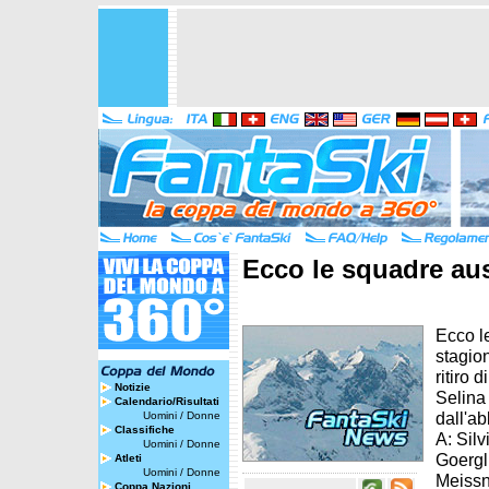
Ecco le squadre aus
Ecco l
stagio
ritiro
Notizie
Selina
Calendario/Risultati
dall'a
Uomini
/
Donne
Classifiche
A: Silv
Uomini
/
Donne
Goergl
Atleti
Uomini
/
Donne
Meissn
Coppa Nazioni