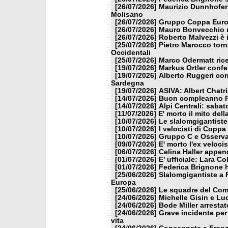
[26/07/2026]
Maurizio Dunnhofer 
Molisano
[26/07/2026]
Gruppo Coppa Europ
[26/07/2026]
Mauro Bonvecchio n
[26/07/2026]
Roberto Malvezzi è 
[25/07/2026]
Pietro Marocco torn
Occidentali
[25/07/2026]
Marco Odermatt rice
[19/07/2026]
Markus Ortler confe
[19/07/2026]
Alberto Ruggeri con
Sardegna
[19/07/2026]
ASIVA: Albert Chatri
[14/07/2026]
Buon compleanno F
[14/07/2026]
Alpi Centrali: sabat
[11/07/2026]
E' morto il mito del
[10/07/2026]
Le slalomgigantiste 
[10/07/2026]
I velocisti di Copp
[10/07/2026]
Gruppo C e Osserva
[09/07/2026]
E' morto l'ex veloc
[06/07/2026]
Celina Haller append
[01/07/2026]
E' ufficiale: Lara C
[01/07/2026]
Federica Brignone h
[25/06/2026]
Slalomgigantiste a F
Europa
[25/06/2026]
Le squadre del Comi
[24/06/2026]
Michelle Gisin e Lu
[24/06/2026]
Bode Miller arrestat
[24/06/2026]
Grave incidente per
vita