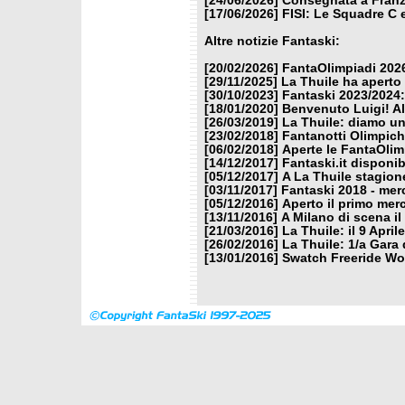
[24/06/2026]
Consegnata a Franzo
[17/06/2026]
FISI: Le Squadre C 
Altre notizie Fantaski:
[20/02/2026]
FantaOlimpiadi 2026
[29/11/2025]
La Thuile ha aperto
[30/10/2023]
Fantaski 2023/2024:
[18/01/2020]
Benvenuto Luigi! Al 
[26/03/2019]
La Thuile: diamo u
[23/02/2018]
Fantanotti Olimpich
[06/02/2018]
Aperte le FantaOlim
[14/12/2017]
Fantaski.it disponi
[05/12/2017]
A La Thuile stagion
[03/11/2017]
Fantaski 2018 - mer
[05/12/2016]
Aperto il primo mer
[13/11/2016]
A Milano di scena i
[21/03/2016]
La Thuile: il 9 Apri
[26/02/2016]
La Thuile: 1/a Gara 
[13/01/2016]
Swatch Freeride Wor