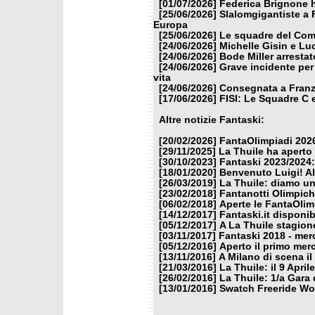
[01/07/2026]
Federica Brignone h
[25/06/2026]
Slalomgigantiste a F
Europa
[25/06/2026]
Le squadre del Comi
[24/06/2026]
Michelle Gisin e Lu
[24/06/2026]
Bode Miller arrestat
[24/06/2026]
Grave incidente per
vita
[24/06/2026]
Consegnata a Franzo
[17/06/2026]
FISI: Le Squadre C 
Altre notizie Fantaski:
[20/02/2026]
FantaOlimpiadi 2026
[29/11/2025]
La Thuile ha aperto
[30/10/2023]
Fantaski 2023/2024:
[18/01/2020]
Benvenuto Luigi! Al 
[26/03/2019]
La Thuile: diamo u
[23/02/2018]
Fantanotti Olimpich
[06/02/2018]
Aperte le FantaOlim
[14/12/2017]
Fantaski.it disponi
[05/12/2017]
A La Thuile stagion
[03/11/2017]
Fantaski 2018 - mer
[05/12/2016]
Aperto il primo mer
[13/11/2016]
A Milano di scena i
[21/03/2016]
La Thuile: il 9 Apri
[26/02/2016]
La Thuile: 1/a Gara 
[13/01/2016]
Swatch Freeride Wor