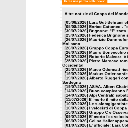
Cerca una parola nelle news:
Altre notizie di Coppa del Mond
[05/08/2026]
Lara Gut-Behrami ch
[05/08/2026]
Enrico Cattaneo : "s
[30/07/2026]
Brignone: "E' stato 
[29/07/2026]
Federica Brignone s
[26/07/2026]
Maurizio Dunnhofer 
Molisano
[26/07/2026]
Gruppo Coppa Europ
[26/07/2026]
Mauro Bonvecchio n
[26/07/2026]
Roberto Malvezzi è 
[25/07/2026]
Pietro Marocco torn
Occidentali
[25/07/2026]
Marco Odermatt rice
[19/07/2026]
Markus Ortler confe
[19/07/2026]
Alberto Ruggeri con
Sardegna
[19/07/2026]
ASIVA: Albert Chatri
[14/07/2026]
Buon compleanno F
[14/07/2026]
Alpi Centrali: sabat
[11/07/2026]
E' morto il mito del
[10/07/2026]
Le slalomgigantiste 
[10/07/2026]
I velocisti di Copp
[10/07/2026]
Gruppo C e Osserva
[09/07/2026]
E' morto l'ex veloc
[06/07/2026]
Celina Haller append
[01/07/2026]
E' ufficiale: Lara C