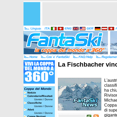
La Fischbacher vin
L'aust
classif
ha chi
Notizie
Rivison
Calendario/Risultati
Michae
Uomini
/
Donne
Classifiche
Coppa 
Uomini
/
Donne
di supe
Atleti
Uomini
/
Donne
gigante
Coppa Nazioni