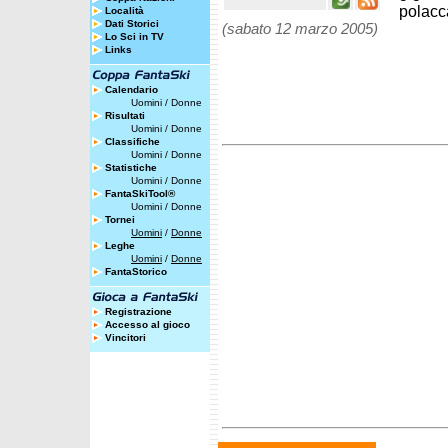
polacc
Località
Dati Storici
(sabato 12 marzo 2005)
Lo Sci in TV
Links
Calendario
Uomini
/
Donne
Risultati
Uomini
/
Donne
Classifiche
Uomini
/
Donne
Statistiche
Uomini
/
Donne
FantaSkiTool®
Uomini
/
Donne
Tornei
Uomini
/
Donne
Leghe
Uomini
/
Donne
FantaStorico
Registrazione
Accesso al gioco
Vincitori