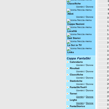
Classifiche
Uomini
/
Donne
Atleti
Uomini
/
Donne
1
1
Coppa Nazioni
1
1
Località
1
Dati Storici
1
1
Lo Sci in TV
1
1
Links
1
2
Calendario
2
Uomini
/
Donne
2
Risultati
Uomini
/
Donne
2
Classifiche
2
Uomini
/
Donne
2
Statistiche
2
Uomini
/
Donne
FantaSkiTool®
2
Uomini
/
Donne
2
Tornei
2
Uomini
/
Donne
Leghe
3
Uomini
/
Donne
3
FantaStorico
3