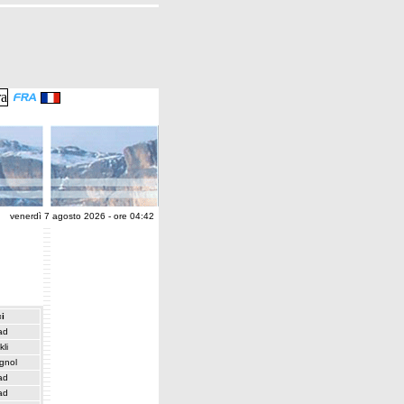
venerdì 7 agosto 2026 - ore 04:42
i
ad
kli
gnol
ad
ad