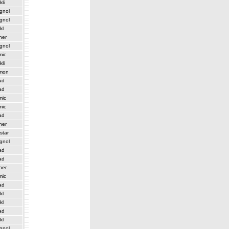
kli
gnol
gnol
kl
her
gnol
mic
kli
mon
ad
ad
mic
mic
ad
her
star
gnol
ad
ad
her
mic
ad
kl
kl
ad
kl
gnol