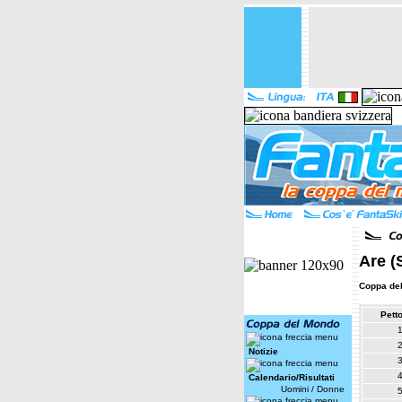
Are (
Coppa de
Pett
Notizie
Calendario/Risultati
Uomini
/
Donne