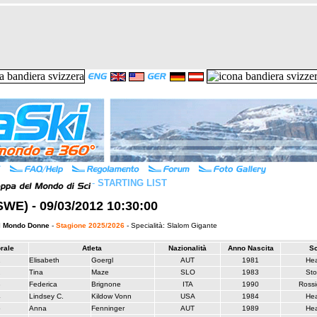
-
STARTING LIST
SWE) - 09/03/2012 10:30:00
l Mondo Donne
-
Stagione 2025/2026
- Specialità: Slalom Gigante
orale
Atleta
Nazionalità
Anno Nascita
Sc
1
Elisabeth
Goergl
AUT
1981
He
2
Tina
Maze
SLO
1983
Sto
3
Federica
Brignone
ITA
1990
Rossi
4
Lindsey C.
Kildow Vonn
USA
1984
He
5
Anna
Fenninger
AUT
1989
He