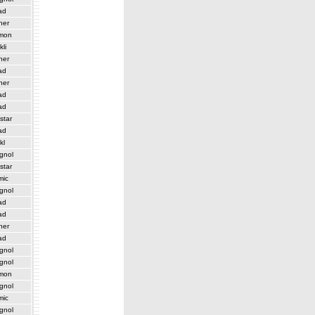
ad
her
mon
kli
her
ad
her
ad
ad
star
ad
kl
gnol
star
mic
gnol
ad
ad
her
ad
gnol
gnol
mon
gnol
mic
gnol