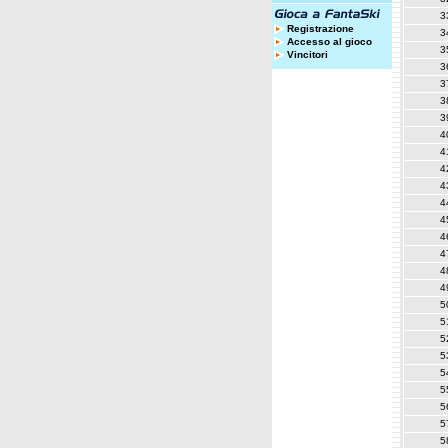
3
Registrazione
3
Accesso al gioco
3
Vincitori
3
3
3
3
4
4
4
4
4
4
4
4
4
4
5
5
5
5
5
5
5
5
5