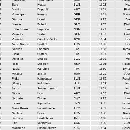
3
Sara
Hector
SWE
1992
He
4
Jessica
Depauli
AUT
1991
Fisc
5
Veronique
Hronek
GER
1991
Salo
6
Simona
Hoesl
GER
1992
Sto
7
Mateja
Robnik
SLO
1987
Fisc
8
Lotte Smiseth
Sejersted
NOR
1991
He
9
Veronika
Staber
GER
1987
Fisc
0
Veronika
Zuzulova Velez
SVK
1984
He
1
Anne-Sophie
Barthet
FRA
1988
He
2
Sabrina
Fanchini
ITA
1988
Dyna
3
Elena
Curtoni
ITA
1991
He
4
Veronica
Smedh
SWE
1988
Vol
5
Resi
Stiegler
USA
1985
Rossi
6
Nadia
Fanchini
ITA
1986
Dyna
7
Mikaela
Shiffrin
USA
1995
Ato
8
Frida
Hansdotter
SWE
1985
Rossi
9
Wendy
Holdener
SUI
1993
He
0
Anna
Swenn-Larsson
SWE
1991
He
1
Nicole
Hosp
AUT
1983
Fisc
2
Nathalie
Eklund
SWE
1992
He
3
Emiko
Kiyosawa
JPN
1983
Rossi
4
Maria Belen
Simari Birkner
ARG
1982
Rossi
5
Nastasia
Noens
FRA
1988
Salo
6
Katerina
Paulathova
CZE
1993
Rossi
7
Erin
Mielzynski
CAN
1990
Ato
8
Macarena
Simari Birkner
ARG
1984
Rossi