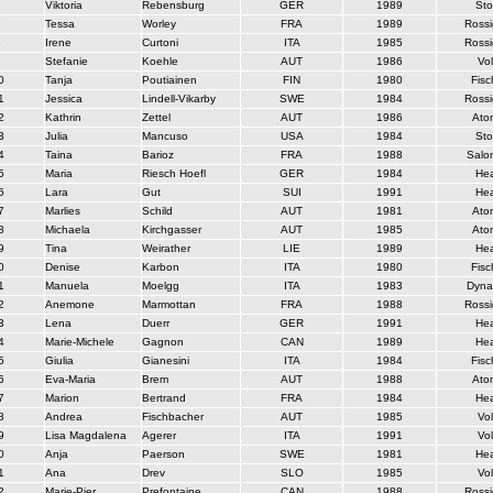
6
Viktoria
Rebensburg
GER
1989
Sto
7
Tessa
Worley
FRA
1989
Rossi
8
Irene
Curtoni
ITA
1985
Rossi
9
Stefanie
Koehle
AUT
1986
Vol
0
Tanja
Poutiainen
FIN
1980
Fisc
1
Jessica
Lindell-Vikarby
SWE
1984
Rossi
2
Kathrin
Zettel
AUT
1986
Ato
3
Julia
Mancuso
USA
1984
Sto
4
Taina
Barioz
FRA
1988
Salo
5
Maria
Riesch Hoefl
GER
1984
He
6
Lara
Gut
SUI
1991
He
7
Marlies
Schild
AUT
1981
Ato
8
Michaela
Kirchgasser
AUT
1985
Ato
9
Tina
Weirather
LIE
1989
He
0
Denise
Karbon
ITA
1980
Fisc
1
Manuela
Moelgg
ITA
1983
Dyna
2
Anemone
Marmottan
FRA
1988
Rossi
3
Lena
Duerr
GER
1991
He
4
Marie-Michele
Gagnon
CAN
1989
He
5
Giulia
Gianesini
ITA
1984
Fisc
6
Eva-Maria
Brem
AUT
1988
Ato
7
Marion
Bertrand
FRA
1984
He
8
Andrea
Fischbacher
AUT
1985
Vol
9
Lisa Magdalena
Agerer
ITA
1991
Vol
0
Anja
Paerson
SWE
1981
He
1
Ana
Drev
SLO
1985
Vol
2
Marie-Pier
Prefontaine
CAN
1988
Rossi