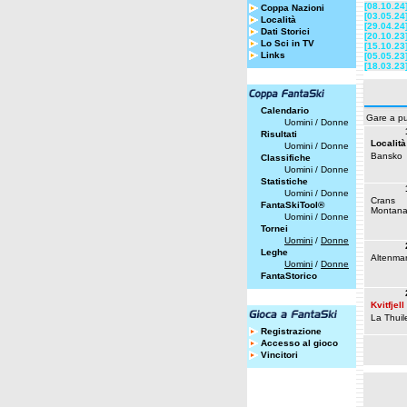
[08.10.24
Coppa Nazioni
[03.05.24
Località
[29.04.24
Dati Storici
[20.10.23
Lo Sci in TV
[15.10.23
Links
[05.05.23
[18.03.23
Calendario
Gare a pu
Uomini
/
Donne
Risultati
Località
Uomini
/
Donne
Bansko
Classifiche
Uomini
/
Donne
Statistiche
Uomini
/
Donne
Crans
FantaSkiTool®
Montan
Uomini
/
Donne
Tornei
Uomini
/
Donne
Leghe
Altenmar
Uomini
/
Donne
FantaStorico
Kvitfjell
La Thuil
Registrazione
Accesso al gioco
Vincitori