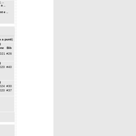
 ..
a ..
t e ..
a a punti
)
)
one
Bib
021
#26
)
020
#40
)
024
#30
020
#37