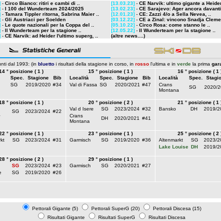
]
-
Circo Bianco: ritiri e cambi di ..
[13.03.23]
-
CE Narvik: ultimo gigante a Heider,
]
-
I 100 del Wunderteam 2024/2025
[13.02.23]
-
CE Sarajevo: Ager ancora davanti 
]
-
Tamara Tippler ritorna, Sabrina Maier ..
[12.01.23]
-
CE: Zazzi 4/o a Sella Nevea, ..
]
-
Gli Austriaci per Soelden
[03.12.22]
-
CE a Zinal: vincono Snadja Clemen
]
-
Le quote nazionali per la Coppa del ..
[05.10.22]
-
Circo Rosa: come stanno le ..
]
-
Il Wunderteam per la stagione ..
[12.05.22]
-
Il Wunderteam per la stagione ..
]
-
CE Narvik: ad Heider l'ultimo superg, ..
(altre news....)
nti dal 1993: (in
bluetto
i risultati della stagione in corso, in
rosso
l'ultima e in
verde
la prima
gar
14 ° posizione ( 1 )
15 ° posizione ( 1 )
16 ° posizione ( 1 
Spec.
Stagione
Bib
Località
Spec.
Stagione
Bib
Località
Spec.
Stagi
SG
2019/2020
#34
Val di Fassa
SG
2020/2021
#47
Crans
SG
2020/2
Montana
18 ° posizione ( 1 )
20 ° posizione ( 2 )
21 ° posizione ( 1 
Val d Isere
SG
2023/2024
#32
Bansko
DH
2019/2
SG
2023/2024
#22
a
Crans
DH
2020/2021
#41
Montana
22 ° posizione ( 1 )
23 ° posizione ( 1 )
25 ° posizione ( 2 
kt
SG
2023/2024
#31
Garmisch
SG
2019/2020
#36
Altenmarkt
SG
2023/2
Lake Louise
DH
2019/2
28 ° posizione ( 2 )
29 ° posizione ( 1 )
SG
2023/2024
#23
Garmisch
SG
2020/2021
#27
e
SG
2019/2020
#26
Pettorali Gigante (5)
Pettorali SuperG (20)
Pettorali Discesa (15)
Risultati Gigante
Risultati SuperG
Risultati Discesa