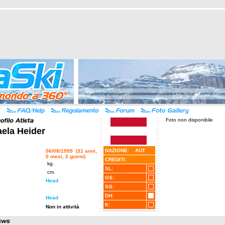
Foto non disponibile
ela Heider
NAZIONE: AUT
06/08/1995 (31 anni,
0 mesi, 2 giorni)
CREDITI:
kg.
SL:
cm.
GS:
Head
SG:
DH:
Head
K:
Non in attività