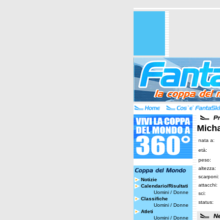
Micha
nata a:
età:
peso:
altezza:
scarponi:
Notizie
attacchi:
Calendario/Risultati
Uomini
/
Donne
sci:
Classifiche
status:
Uomini
/
Donne
Atleti
Uomini
/
Donne