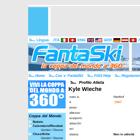
Kyle Wieche
nato a:
Hartforf
il:
1967
peso:
altezza:
scarponi:
Notizie
attacchi:
Calendario/Risultati
sci:
Uomini
/
Donne
Classifiche
status:
Non in attività
Uomini
/
Donne