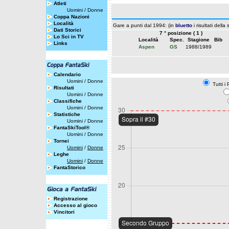
Atleti
Uomini
/
Donne
Coppa Nazioni
Località
Gare a punti dal 1994: (in
bluetto
i risultati della
Dati Storici
7 ° posizione ( 1 )
Lo Sci in TV
Località
Spec.
Stagione
Bib
Links
Aspen
GS
1988/1989
Calendario
Uomini
/
Donne
Tutti i 
Risultati
Uomini
/
Donne
Classifiche
Uomini
/
Donne
Statistiche
Uomini
/
Donne
FantaSkiTool®
Uomini
/
Donne
Tornei
Uomini
/
Donne
Leghe
Uomini
/
Donne
FantaStorico
Registrazione
Accesso al gioco
Vincitori