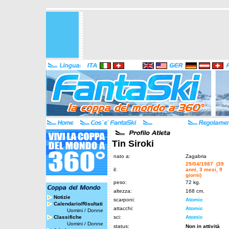
Tin Siroki
nato a:
Zagabria
29/04/1987 (39
il:
anni, 3 mesi, 9
giorni)
peso:
72 kg.
altezza:
168 cm.
Notizie
scarponi:
Atomic
Calendario/Risultati
attacchi:
Atomic
Uomini
/
Donne
Classifiche
sci:
Atomic
Uomini
/
Donne
status:
Non in attività