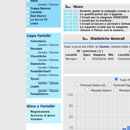
Atleti
Uomini
/
Donne
Coppa Nazioni
[15.07.11]
-
Kostelic guida la pattuglia croata a 
Località
[17.02.11]
-
Le qualificazioni per il gigante ..
Dati Storici
[18.04.08]
-
I Croati per la stagione 2008/2009
Lo Sci in TV
[13.11.07]
-
I croati per la trasferta ..
Links
[31.08.07]
-
I Croati al lavoro a Zermatt e Ushu
[23.04.07]
-
Le squadre croate per la stagione .
[05.09.06]
-
Jelusic e Fleiss con le azzurre, ..
Calendario
Uomini
/
Donne
Gare a punti dal 1994: (in
bluetto
i risultati della
Risultati
26 ° posizione ( 1 )
Uomini
/
Donne
Località
Spec.
Stagione
Bib
Località
Classifiche
Wengen
K
2010/2011
#49
Chamoni
Uomini
/
Donne
Statistiche
Uomini
/
Donne
FantaSkiTool®
Uomini
/
Donne
Tornei
Tutti i 
Uomini
/
Donne
Pettorali Slalom (2)
Pettorali Gi
Leghe
Uomini
/
Donne
Risultati Slalom
Risultat
FantaStorico
Registrazione
Accesso al gioco
Vincitori