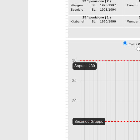
22 ° posizione ( 2 )
Wengen
SL
1996/1997
Furano
Sestriere
SL
1993/1994
25 ° posizione ( 1 )
Kitzbuhel
SL
1995/1996
Wengen
Tutti i 