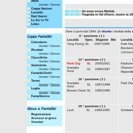
Atleti
Uomini
/
Donne
Coppa Nazioni
[28.10.25]
-
Un anno senza Matilde
Località
[25.04.25]
-
Tragedia in Val d'Isere, muore la 
Dati Storici
Lo Sci in TV
Links
Gare a punti dal 1994: (in
bluetto
i risultati della
6 ° posizione ( 1 )
Località
Spec.
Stagione
Bib
Località
Calendario
Yong Pyong
SL
1997/1998
Park City
Uomini
/
Donne
Breckenr
Risultati
Lilleha
Uomini
/
Donne
Classifiche
13 ° posizione ( 2 )
Uomini
/
Donne
Park City
SL
2000/2001
Kitzbuhe
Statistiche
Kranjska
Chamoni
Uomini
/
Donne
SL
1996/1997
Gora
Watervill
FantaSkiTool®
Uomini
/
Donne
16 ° posizione ( 2 )
Tornei
Kranjska
Park City
Uomini
/
Donne
SL
1997/1998
Gora
Leghe
Beaver Creek
SL
1995/1996
Uomini
/
Donne
FantaStorico
19 ° posizione ( 1 )
Lech
SL
1994/1995
Schladm
Registrazione
Accesso al gioco
Vincitori