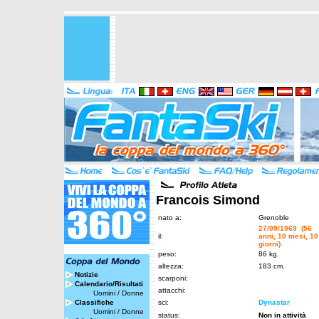
Francois Simond
nato a:
Grenoble
27/09/1969 (56
il:
anni, 10 mesi, 10
giorni)
peso:
86 kg.
altezza:
183 cm.
Notizie
scarponi:
Calendario/Risultati
attacchi:
Uomini
/
Donne
Classifiche
sci:
Dynastar
Uomini
/
Donne
status:
Non in attività