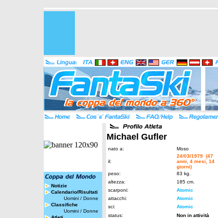
Michael Gufler
nato a:
Moso
24/03/1979 (47
il:
anni, 4 mesi, 14
giorni)
peso:
83 kg.
altezza:
185 cm.
Notizie
scarponi:
Atomic
Calendario/Risultati
Uomini
/
Donne
attacchi:
Atomic
Classifiche
sci:
Atomic
Uomini
/
Donne
status:
Non in attività
Atleti