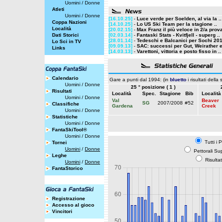
Uomini
/
Donne
Atleti
Uomini
/
Donne
[16.10.25]
-
Luce verde per Soelden, al via la ..
Coppa Nazioni
[14.10.25]
-
Lo US Ski Team per la stagione ..
Località
[20.02.15]
-
Max Franz il più veloce in 2/a prova
Dati Storici
[02.03.14]
-
Fantaski Stats - Kvitfjell - superg ..
[28.01.14]
-
Tedeschi e Balcanici per Sochi 20
Lo Sci in TV
[09.09.13]
-
SAC: successi per Gut, Weirather e
Links
[14.03.13]
-
Varettoni, vittoria e posto fisso in ..
Calendario
Gare a punti dal 1994: (in
bluetto
i risultati della
Uomini
/
Donne
25 ° posizione ( 1 )
Risultati
Località
Spec.
Stagione
Bib
Località
Uomini
/
Donne
Val
Beaver
SG
2007/2008
#52
Classifiche
Gardena
Creek
Uomini
/
Donne
Statistiche
Uomini
/
Donne
FantaSkiTool®
Uomini
/
Donne
Tutti i 
Tornei
Uomini
/
Donne
Pettorali Su
Leghe
Risulta
Uomini
/
Donne
FantaStorico
Registrazione
Accesso al gioco
Vincitori