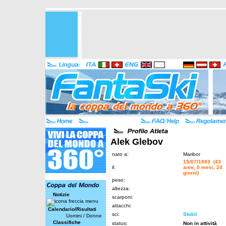
Alek Glebov
nato a:
Maribor
15/07/1983 (43
il:
anni, 0 mesi, 24
giorni)
peso:
altezza:
Notizie
scarponi:
attacchi:
Calendario/Risultati
sci:
Stokli
Uomini
/
Donne
Classifiche
status:
Non in attività