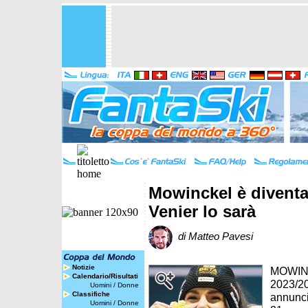
Mowinckel è divent
Venier lo sarà
di Matteo Pavesi
Notizie
MOWINCK
Calendario/Risultati
2023/2
Uomini
/
Donne
Classifiche
annunci
Uomini
/
Donne