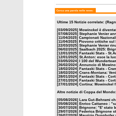
Cerca una parola nelle news:
Ultime 15 Notizie correlate: (Rag
[03/09/2025]
Mowinckel è diventa
[07/08/2025]
Stephanie Venier annu
[11/04/2025]
Campionati Nazionali 
[11/04/2025]
Piovono critiche sul
[22/03/2025]
Stephanie Venier rinu
[06/02/2025]
Saalbach 2025: Brign
[12/01/2025]
Fantaski Stats - St.
[12/01/2025]
St.Anton: esce la lu
[03/05/2024]
I 100 del Wundertea
[26/02/2024]
Annuncio di Mowincke
[18/02/2024]
Fantaski Stats - Cra
[18/02/2024]
Crans-Montana: Venie
[28/01/2024]
Fantaski Stats - Cor
[27/01/2024]
Fantaski Stats - Cor
[27/01/2024]
Cortina: Mowinckel f
Altre notizie di Coppa del Mondo
[05/08/2026]
Lara Gut-Behrami chi
[05/08/2026]
Enrico Cattaneo : "s
[30/07/2026]
Brignone: "E' stato b
[29/07/2026]
Federica Brignone st
[26/07/2026]
Maurizio Dunnhofer s