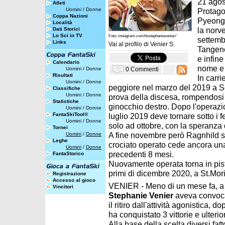
21 agos
Atleti
Uomini
/
Donne
Protago
Coppa Nazioni
PyeongC
Località
la norv
Dati Storici
Lo Sci in TV
Foto: instagram.com/itsstephanievenier/
settemb
Links
Vai al profilo di
Venier S.
Tangene
e infine
Calendario
nome e 
0 Commenti
Uomini
/
Donne
Risultati
In carri
Uomini
/
Donne
peggiore nel marzo del 2019 a S
Classifiche
Uomini
/
Donne
prova della discesa, rompendosi i
Statistiche
ginocchio destro. Dopo l'operazion
Uomini
/
Donne
FantaSkiTool®
luglio 2019 deve tornare sotto i fe
Uomini
/
Donne
solo ad ottobre, con la speranza d
Tornei
A fine novembre però Ragnhild si
Uomini
/
Donne
Leghe
crociato operato cede ancora una v
Uomini
/
Donne
precedenti 8 mesi.
FantaStorico
Nuovamente operata torna in pist
primi di dicembre 2020, a St.Mori
Registrazione
Accesso al gioco
VENIER - Meno di un mese fa, a i
Vincitori
Stephanie Venier
aveva convoca
il ritiro dall'attività agonistica
ha conquistato 3 vittorie e ulterior
Alla base della scelta diversi fatt