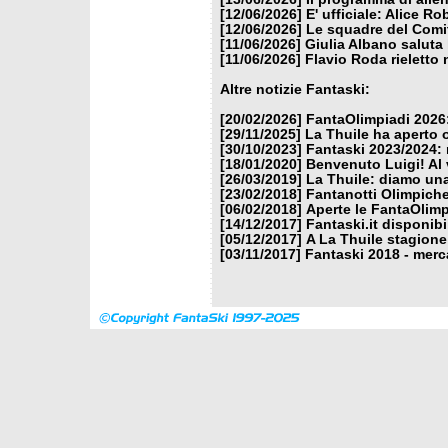
[12/06/2026]
E' ufficiale: Alice 
[12/06/2026]
Le squadre del Comit
[11/06/2026]
Giulia Albano saluta
[11/06/2026]
Flavio Roda rieletto 
Altre notizie Fantaski:
[20/02/2026]
FantaOlimpiadi 2026:
[29/11/2025]
La Thuile ha aperto 
[30/10/2023]
Fantaski 2023/2024: 
[18/01/2020]
Benvenuto Luigi! Al v
[26/03/2019]
La Thuile: diamo un
[23/02/2018]
Fantanotti Olimpiche
[06/02/2018]
Aperte le FantaOlimp
[14/12/2017]
Fantaski.it disponib
[05/12/2017]
A La Thuile stagione
[03/11/2017]
Fantaski 2018 - merc