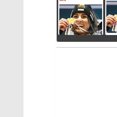
venerdì 11 aprile 2025
sabato 
Piovono critiche sul DT del
Stephan
settore femminile austriaco
alle Fin
Assinger
domenica 12 gennaio 2025
domenic
Fantaski Stats - St.Anton
St.Anto
2025 - superg femminile
Macuga
vittori