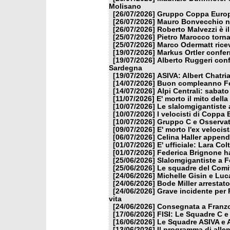
Molisano
[26/07/2026]
Gruppo Coppa Europa
[26/07/2026]
Mauro Bonvecchio nu
[26/07/2026]
Roberto Malvezzi è i
[25/07/2026]
Pietro Marocco torna
[25/07/2026]
Marco Odermatt ricev
[19/07/2026]
Markus Ortler confer
[19/07/2026]
Alberto Ruggeri conf
Sardegna
[19/07/2026]
ASIVA: Albert Chatria
[14/07/2026]
Buon compleanno Fe
[14/07/2026]
Alpi Centrali: sabato
[11/07/2026]
E' morto il mito dell
[10/07/2026]
Le slalomgigantiste a
[10/07/2026]
I velocisti di Coppa
[10/07/2026]
Gruppo C e Osservat
[09/07/2026]
E' morto l'ex veloci
[06/07/2026]
Celina Haller appende
[01/07/2026]
E' ufficiale: Lara Co
[01/07/2026]
Federica Brignone ha
[25/06/2026]
Slalomgigantiste a F
[25/06/2026]
Le squadre del Comit
[24/06/2026]
Michelle Gisin e Luc
[24/06/2026]
Bode Miller arrestat
[24/06/2026]
Grave incidente per 
vita
[24/06/2026]
Consegnata a Franzon
[17/06/2026]
FISI: Le Squadre C e
[16/06/2026]
Le Squadre ASIVA e A
[13/06/2026]
Il programma di alle