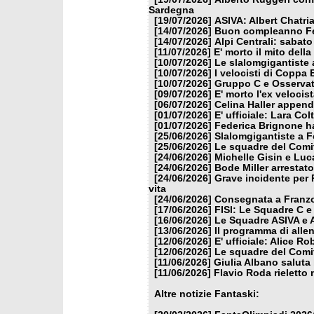
Sardegna
[19/07/2026]
ASIVA: Albert Chatria
[14/07/2026]
Buon compleanno Fe
[14/07/2026]
Alpi Centrali: sabato
[11/07/2026]
E' morto il mito dell
[10/07/2026]
Le slalomgigantiste a
[10/07/2026]
I velocisti di Coppa
[10/07/2026]
Gruppo C e Osservat
[09/07/2026]
E' morto l'ex veloci
[06/07/2026]
Celina Haller appende
[01/07/2026]
E' ufficiale: Lara Co
[01/07/2026]
Federica Brignone ha
[25/06/2026]
Slalomgigantiste a F
[25/06/2026]
Le squadre del Comit
[24/06/2026]
Michelle Gisin e Luc
[24/06/2026]
Bode Miller arrestat
[24/06/2026]
Grave incidente per 
vita
[24/06/2026]
Consegnata a Franzon
[17/06/2026]
FISI: Le Squadre C e
[16/06/2026]
Le Squadre ASIVA e A
[13/06/2026]
Il programma di alle
[12/06/2026]
E' ufficiale: Alice 
[12/06/2026]
Le squadre del Comit
[11/06/2026]
Giulia Albano saluta
[11/06/2026]
Flavio Roda rieletto 
Altre notizie Fantaski: