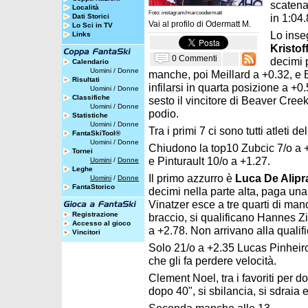
scatena
Località
Foto: instagram/marcoodermatt
in 1:04
Dati Storici
Vai al profilo di
Odermatt M.
Lo Sci in TV
Lo inseg
Links
Kristo
0 Commenti
decimi p
Calendario
Uomini
/
Donne
manche, poi Meillard a +0.32, e 
Risultati
infilarsi in quarta posizione a +
Uomini
/
Donne
Classifiche
sesto il vincitore di Beaver Creek
Uomini
/
Donne
podio.
Statistiche
Uomini
/
Donne
Tra i primi 7 ci sono tutti atleti 
FantaSkiTool®
Uomini
/
Donne
Chiudono la top10 Zubcic 7/o a 
Tornei
e Pinturault 10/o a +1.27.
Uomini
/
Donne
Leghe
Il primo azzurro è
Luca De Alipr
Uomini
/
Donne
FantaStorico
decimi nella parte alta, paga un
Vinatzer esce a tre quarti di man
Registrazione
braccio, si qualificano Hannes Z
Accesso al gioco
a +2.78. Non arrivano alla qualifi
Vincitori
Solo 21/o a +2.35 Lucas Pinheir
che gli fa perdere velocità.
Clement Noel, tra i favoriti per d
dopo 40", si sbilancia, si sdraia e 