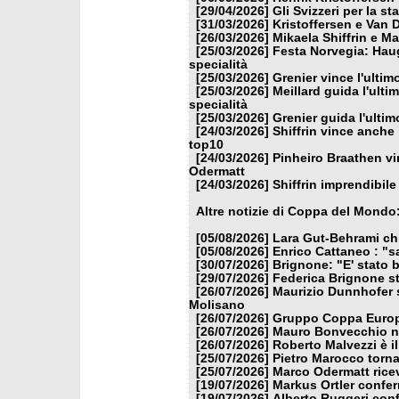
[29/04/2026]
Gli Svizzeri per la s
[31/03/2026]
Kristoffersen e Van 
[26/03/2026]
Mikaela Shiffrin e M
[25/03/2026]
Festa Norvegia: Haug
specialità
[25/03/2026]
Grenier vince l'ulti
[25/03/2026]
Meillard guida l'ulti
specialità
[25/03/2026]
Grenier guida l'ulti
[24/03/2026]
Shiffrin vince anche 
top10
[24/03/2026]
Pinheiro Braathen vi
Odermatt
[24/03/2026]
Shiffrin imprendibile
Altre notizie di Coppa del Mondo
[05/08/2026]
Lara Gut-Behrami chi
[05/08/2026]
Enrico Cattaneo : "s
[30/07/2026]
Brignone: "E' stato b
[29/07/2026]
Federica Brignone st
[26/07/2026]
Maurizio Dunnhofer s
Molisano
[26/07/2026]
Gruppo Coppa Europa
[26/07/2026]
Mauro Bonvecchio nu
[26/07/2026]
Roberto Malvezzi è i
[25/07/2026]
Pietro Marocco torna
[25/07/2026]
Marco Odermatt ricev
[19/07/2026]
Markus Ortler confer
[19/07/2026]
Alberto Ruggeri conf