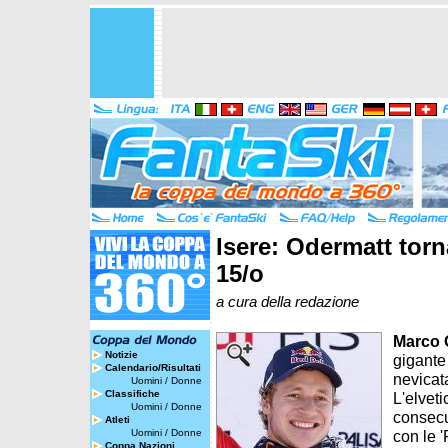
Isere: Odermatt torna
15/o
a cura della redazione
Marco 
Notizie
gigante 
Calendario/Risultati
nevicat
Uomini
/
Donne
Classifiche
L'elveti
Uomini
/
Donne
consecu
Atleti
Uomini
/
Donne
con le '
Coppa Nazioni