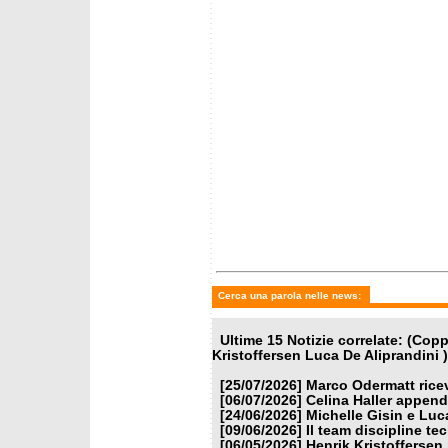
VanDe
martedì 31 marzo 2026
giovedì 
Kristoffersen e Van Deer si
Mikaela
separano dopo 4 anni
Oderma
Coppa 
Cerca una parola nelle news:
Ultime 15 Notizie correlate: (Co
Kristoffersen Luca De Aliprandini )
[25/07/2026]
Marco Odermatt ricev
[06/07/2026]
Celina Haller appende
[24/06/2026]
Michelle Gisin e Luc
[09/06/2026]
Il team discipline te
[06/05/2026]
Henrik Kristoffersen