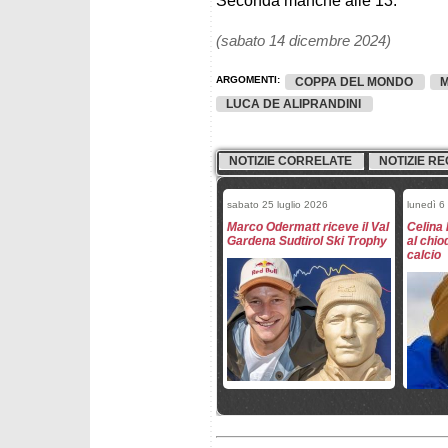
Seconda manche alle 13.
(sabato 14 dicembre 2024)
ARGOMENTI:
COPPA DEL MONDO
LUCA DE ALIPRANDINI
NOTIZIE CORRELATE
NOTIZIE RE
sabato 25 luglio 2026
lunedì 6
Marco Odermatt riceve il Val
Celina 
Gardena Sudtirol Ski Trophy
al chio
calcio
martedì 9 giugno 2026
mercole
Il team discipline tecniche al
Henrik
Passo dello Stelvio
a Head