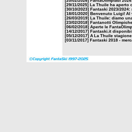
[20/02/2026]
FantaOlimpiadi 2026:
[29/11/2025]
La Thuile ha aperto 
[30/10/2023]
Fantaski 2023/2024: 
[18/01/2020]
Benvenuto Luigi! Al v
[26/03/2019]
La Thuile: diamo un
[23/02/2018]
Fantanotti Olimpiche
[06/02/2018]
Aperte le FantaOlimp
[14/12/2017]
Fantaski.it disponib
[05/12/2017]
A La Thuile stagione
[03/11/2017]
Fantaski 2018 - merc