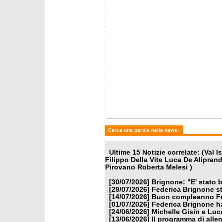
martedì 9 giugno 2026
giovedì 
Il team discipline tecniche al
Le nazi
Passo dello Stelvio
lavoro:
Les De
Cerca una parola nelle news:
Ultime 15 Notizie correlate: (Val
Filippo Della Vite Luca De Alipra
Pirovano Roberta Melesi )
[30/07/2026]
Brignone: "E' stato b
[29/07/2026]
Federica Brignone st
[14/07/2026]
Buon compleanno Fe
[01/07/2026]
Federica Brignone ha
[24/06/2026]
Michelle Gisin e Luc
[13/06/2026]
Il programma di alle