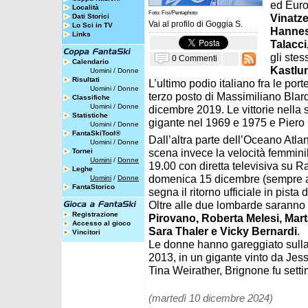
ed Euro
Località
Foto: Fisi/Pentaphoto
Vinatze
Dati Storici
Vai al profilo di
Goggia S.
Lo Sci in TV
Hannes
Links
Talacci
gli stes
0 Commenti
Calendario
Kastlu
Uomini
/
Donne
Risultati
L’ultimo podio italiano fra le por
Uomini
/
Donne
terzo posto di Massimiliano Blard
Classifiche
Uomini
/
Donne
dicembre 2019. Le vittorie nella 
Statistiche
gigante nel 1969 e 1975 e Piero
Uomini
/
Donne
FantaSkiTool®
Dall’altra parte dell’Oceano Atlan
Uomini
/
Donne
scena invece la velocità femmin
Tornei
Uomini
/
Donne
19.00 con diretta televisiva su 
Leghe
domenica 15 dicembre (sempre al
Uomini
/
Donne
FantaStorico
segna il ritorno ufficiale in pista 
Oltre alle due lombarde saranno
Registrazione
Pirovano, Roberta Melesi, Mar
Accesso al gioco
Sara Thaler e Vicky Bernardi
.
Vincitori
Le donne hanno gareggiato sulla B
2013, in un gigante vinto da Jess
Tina Weirather, Brignone fu setti
(martedì 10 dicembre 2024)