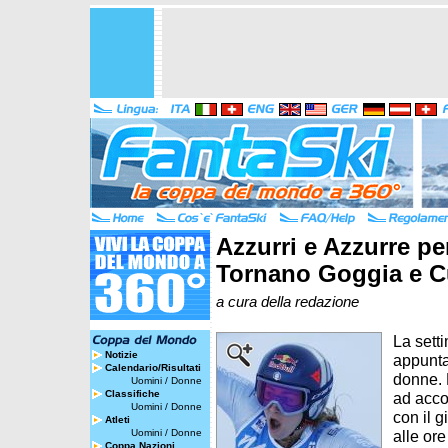
Azzurri e Azzurre pe
Tornano Goggia e C
a cura della redazione
La sett
Notizie
appunta
Calendario/Risultati
donne. L
Uomini
/
Donne
Classifiche
ad accog
Uomini
/
Donne
con il 
Atleti
Uomini
/
Donne
alle ore
Coppa Nazioni