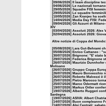
[09/06/2026]
Il team discipline te
[04/06/2026]
Le nazionali tornano
[29/05/2026]
Squadre FISI femmin
[29/05/2026]
Le squadre femminili
[10/05/2026]
Zan Kranjec ha scelt
[14/04/2026]
Media Day FISI: Fede
[09/04/2026]
Gli Azzurri di Milan
XIV
[03/04/2026]
Assoluti 2026: Alex 
[02/04/2026]
Assoluti 2026: Giova
Altre notizie di Coppa del Mondo
[05/08/2026]
Lara Gut-Behrami chi
[05/08/2026]
Enrico Cattaneo : "s
[30/07/2026]
Brignone: "E' stato b
[29/07/2026]
Federica Brignone st
[26/07/2026]
Maurizio Dunnhofer s
Molisano
[26/07/2026]
Gruppo Coppa Europa
[26/07/2026]
Mauro Bonvecchio nu
[26/07/2026]
Roberto Malvezzi è i
[25/07/2026]
Pietro Marocco torna
[25/07/2026]
Marco Odermatt ricev
[19/07/2026]
Markus Ortler confer
[19/07/2026]
Alberto Ruggeri conf
Sardegna
[19/07/2026]
ASIVA: Albert Chatria
[14/07/2026]
Buon compleanno Fe
[14/07/2026]
Alpi Centrali: sabato