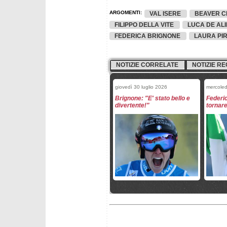
ARGOMENTI:
VAL ISERE
BEAVER C
FILIPPO DELLA VITE
LUCA DE AL
FEDERICA BRIGNONE
LAURA PI
NOTIZIE CORRELATE
NOTIZIE RE
giovedì 30 luglio 2026
mercoled
Brignone: "E' stato bello e
Federi
divertente!"
tornare
mercoledì 1 luglio 2026
mercoled
Federica Brignone ha
Michell
ricevuto l'Ambrogino d'oro
Alipran