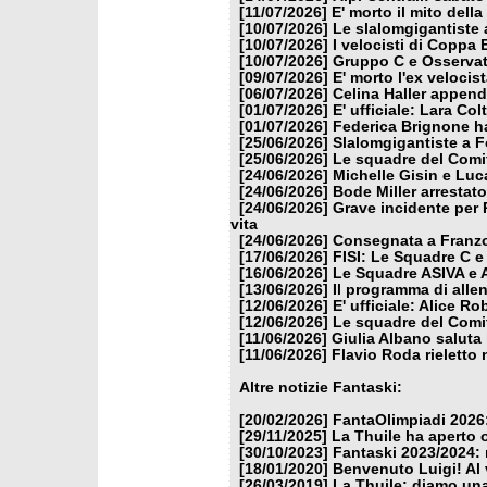
[11/07/2026]
E' morto il mito dell
[10/07/2026]
Le slalomgigantiste a
[10/07/2026]
I velocisti di Coppa
[10/07/2026]
Gruppo C e Osservat
[09/07/2026]
E' morto l'ex veloci
[06/07/2026]
Celina Haller appende
[01/07/2026]
E' ufficiale: Lara Co
[01/07/2026]
Federica Brignone ha
[25/06/2026]
Slalomgigantiste a F
[25/06/2026]
Le squadre del Comit
[24/06/2026]
Michelle Gisin e Luc
[24/06/2026]
Bode Miller arrestat
[24/06/2026]
Grave incidente per 
vita
[24/06/2026]
Consegnata a Franzon
[17/06/2026]
FISI: Le Squadre C e
[16/06/2026]
Le Squadre ASIVA e A
[13/06/2026]
Il programma di alle
[12/06/2026]
E' ufficiale: Alice 
[12/06/2026]
Le squadre del Comit
[11/06/2026]
Giulia Albano saluta
[11/06/2026]
Flavio Roda rieletto 
Altre notizie Fantaski:
[20/02/2026]
FantaOlimpiadi 2026:
[29/11/2025]
La Thuile ha aperto 
[30/10/2023]
Fantaski 2023/2024: 
[18/01/2020]
Benvenuto Luigi! Al v
[26/03/2019]
La Thuile: diamo un